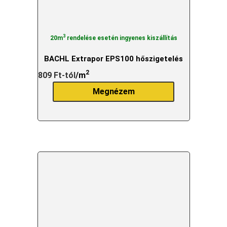
3
20m
rendelése esetén ingyenes kiszállítás
BACHL Extrapor EPS100 hőszigetelés
2
809
Ft
-tól
/m
Megnézem