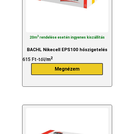
3
20m
rendelése esetén ingyenes kiszállítás
BACHL Nikecell EPS100 hőszigetelés
2
615
Ft
-tól
/m
Megnézem