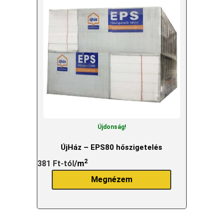
Újdonság!
ÚjHáz – EPS80 hőszigetelés
2
381
Ft
-tól
/m
Megnézem