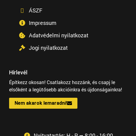
ÁSZF
Impressum
Adatvédelmi nyilatkozat
Jogi nyilatkozat
Hírlevél
Építkezz okosan! Csatlakozz hozzánk, és csapj le
elsőként a legütősebb akcióinkra és újdonságainkra!
Nem akarok lemaradni!
Nyitvatartás: H - P ⭢ 8:00 - 16:00