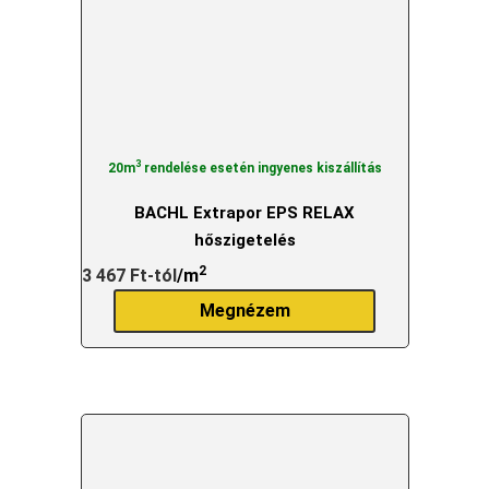
3
20m
rendelése esetén ingyenes kiszállítás
BACHL Extrapor EPS RELAX
hőszigetelés
2
3 467
Ft
-tól
/m
Megnézem