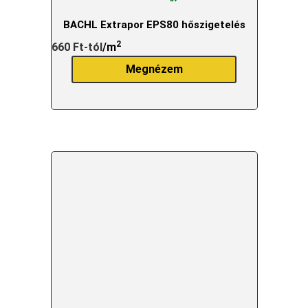
BACHL Extrapor EPS80 hőszigetelés
2
660
Ft
-tól
/m
Megnézem