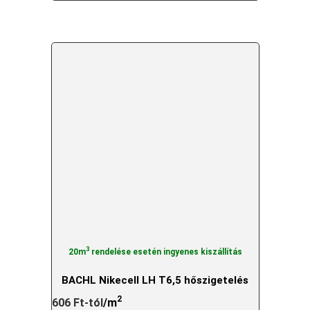
3
20m
rendelése esetén ingyenes kiszállítás
BACHL Nikecell LH T6,5 hőszigetelés
2
606
Ft
-tól
/m