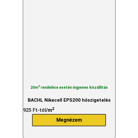
3
20m
rendelése esetén ingyenes kiszállítás
BACHL Nikecell EPS200 hőszigetelés
2
925
Ft
-tól
/m
Megnézem