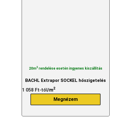
3
20m
rendelése esetén ingyenes kiszállítás
BACHL Extrapor SOCKEL hőszigetelés
2
1 058
Ft
-tól
/m
Megnézem