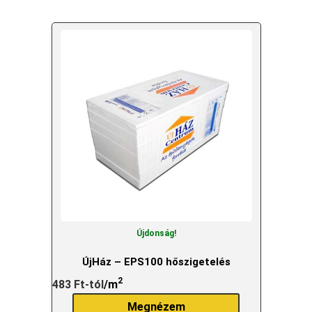
Újdonság!
ÚjHáz – EPS100 hőszigetelés
2
483
Ft
-tól
/m
Megnézem