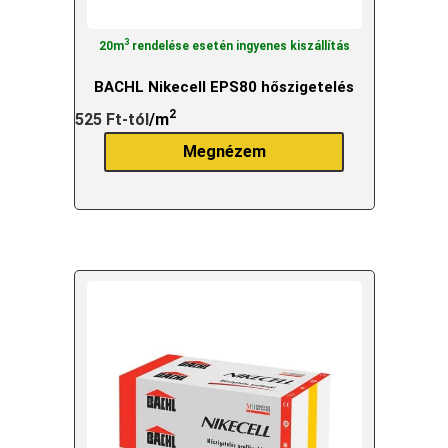
3
20m
rendelése esetén ingyenes kiszállítás
BACHL Nikecell EPS80 hőszigetelés
2
525
Ft
-tól
/m
Megnézem