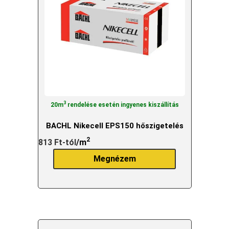
3
20m
rendelése esetén ingyenes kiszállítás
BACHL Nikecell EPS150 hőszigetelés
2
813
Ft
-tól
/m
Megnézem