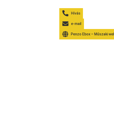
Hívás
e-mail
Penzo Ebox – Műszaki w