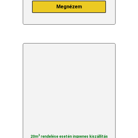
Megnézem
3
20m
rendelése esetén ingyenes kiszállítás