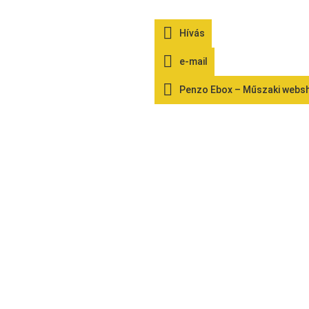
Hívás
e-mail
Penzo Ebox – Műszaki webs