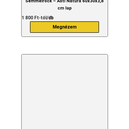
Semmelrock – Asti Natura 60x30x3,8
cm lap
1 800
Ft
-tól
/db
Megnézem