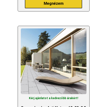
Megnézem
Kérj ajánlatot a kedvezőbb árakért!