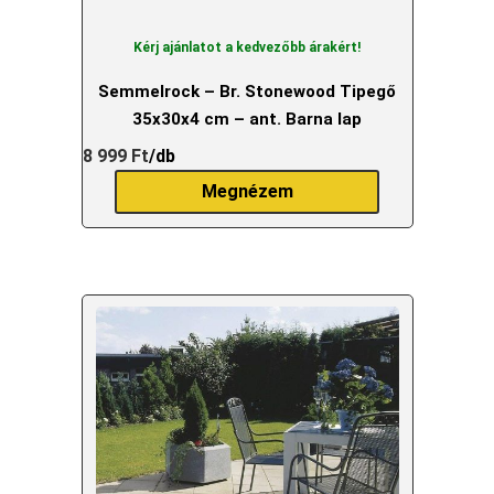
Kérj ajánlatot a kedvezőbb árakért!
Semmelrock – Br. Stonewood Tipegő
35x30x4 cm – ant. Barna lap
8 999
Ft
/db
Megnézem