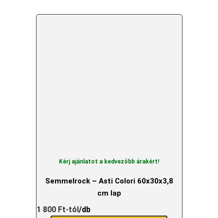
Kérj ajánlatot a kedvezőbb árakért!
Semmelrock – Asti Colori 60x30x3,8
cm lap
1 800
Ft
-tól
/db