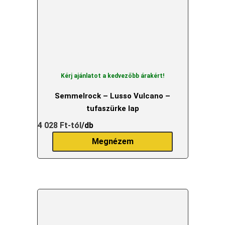
Kérj ajánlatot a kedvezőbb árakért!
Semmelrock – Lusso Vulcano –
tufaszürke lap
4 028
Ft
-tól
/db
Megnézem