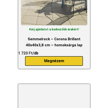
Kérj ajánlatot a kedvezőbb árakért!
Semmelrock – Corona Brillant
40x40x3,8 cm – homoksárga lap
1 720
Ft
/db
Megnézem