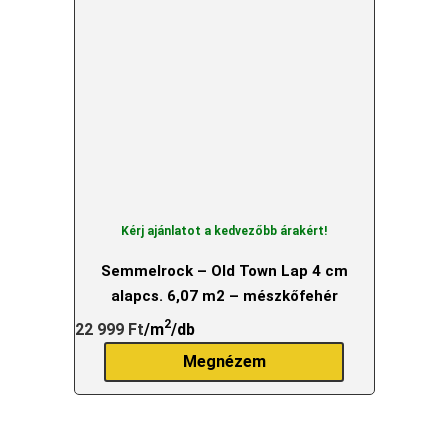
Kérj ajánlatot a kedvezőbb árakért!
Semmelrock – Old Town Lap 4 cm
alapcs. 6,07 m2 – mészkőfehér
2
22 999
Ft
/m
/db
Megnézem