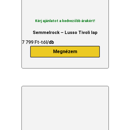
Kérj ajánlatot a kedvezőbb árakért!
Semmelrock – Lusso Tivoli lap
7 799
Ft
-tól
/db
Megnézem