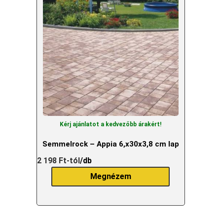
Kérj ajánlatot a kedvezőbb árakért!
Semmelrock – Appia 6,x30x3,8 cm lap
2 198
Ft
-tól
/db
Megnézem