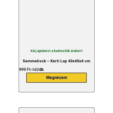
Kérj ajánlatot a kedvezőbb árakért!
Semmelrock – Kerti Lap 40x40x4 cm
999
Ft
-tól
/db
Megnézem