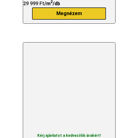
2
29 999
Ft
/m
/db
Megnézem
Kérj ajánlatot a kedvezőbb árakért!