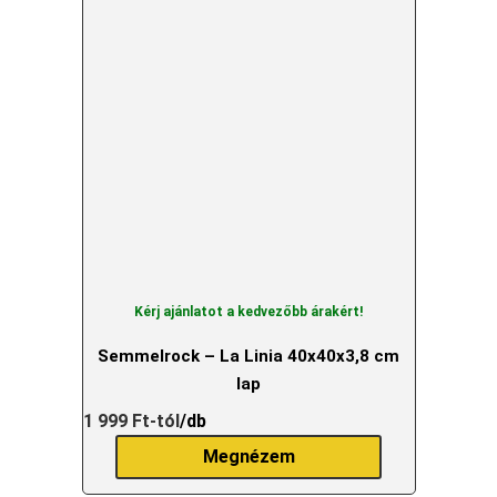
Kérj ajánlatot a kedvezőbb árakért!
Semmelrock – La Linia 40x40x3,8 cm
lap
1 999
Ft
-tól
/db
Megnézem