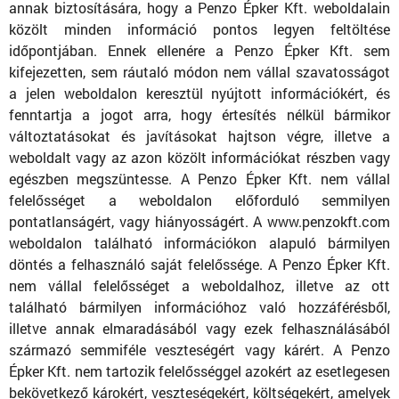
annak biztosítására, hogy a Penzo Épker Kft. weboldalain
közölt minden információ pontos legyen feltöltése
időpontjában. Ennek ellenére a Penzo Épker Kft. sem
kifejezetten, sem ráutaló módon nem vállal szavatosságot
a jelen weboldalon keresztül nyújtott információkért, és
fenntartja a jogot arra, hogy értesítés nélkül bármikor
változtatásokat és javításokat hajtson végre, illetve a
weboldalt vagy az azon közölt információkat részben vagy
egészben megszüntesse. A Penzo Épker Kft. nem vállal
felelősséget a weboldalon előforduló semmilyen
pontatlanságért, vagy hiányosságért. A www.penzokft.com
weboldalon található információkon alapuló bármilyen
döntés a felhasználó saját felelőssége. A Penzo Épker Kft.
nem vállal felelősséget a weboldalhoz, illetve az ott
található bármilyen információhoz való hozzáférésből,
illetve annak elmaradásából vagy ezek felhasználásából
származó semmiféle veszteségért vagy kárért. A Penzo
Épker Kft. nem tartozik felelősséggel azokért az esetlegesen
bekövetkező károkért, veszteségekért, költségekért, amelyek