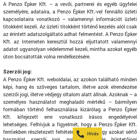
A Penzo Épker Kft. – a vevői, partnerei és egyéb ügyfelei
személyére, adataira, a Penzo Épker Kft.-vel fennálló üzleti
kapcsolataira vonatkozó – valamennyi információt üzleti
titokként kezeli. Az üzleti titokként történő kezelés alól csak
az érintett adatszolgáltató adhat felmentést. A Penzo Épker
Kft. az Interneten keresztül hozzá eljuttatott valamennyi
adatot ugyanolyan védelemmel kezeli, mintha azokat egyéb
úton bocsátották volna rendelkezésére.
Szerzői jog:
A Penzo Épker Kft. weboldalai, az azokon található minden
képi, hang és szöveges tartalom, illetve azok elrendezése
szerzői jogi, illetve védjegy oltalom alatt állnak. Azoknak – a
személyes használatot meghaladó mértékű – bármilyen
formában történő felhasználása kizárólag a Penzo Épker
Kft. kifejezett erre vonatkozó írásos engedélyével
lehetséges. Felhívjuk a figyelmét, hogy a Penzo Épker Kft.
fentiekben részletezett feltételeitől eltérő vagy azokat sértő
Hívás
használat szerzői jogi, polgári jogi és büntetőjogi