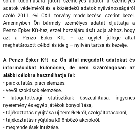
során tudomására jutott személyes adatot a személyes
adatok védelméről és a közérdekű adatok nyilvánosságáról
szóló 2011. évi CXII. törvény rendelkezései szerint kezel.
Amennyiben Ön bármely személyes adatát eljuttatja a
Penzo Épker Kft-hez, ezzel hozzájárulását adja ahhoz, hogy
azt a Penzo Épker Kft. – az ügylet jellege által
meghatározott célból és ideig – nyilván tartsa és kezelje.
A Penzo Épker Kft. az Ön által megadott adatokat és
információkat különösen, de nem kizárólagosan az
alábbi célokra használhatja fel:
• piackutatás, piaci elemzés,
• vevői szokások elemzése,
• látogatottsági statisztikák összeállítása, ingyenes
nyeremény és egyéb játékok bonyolítása,
• tájékoztatás nyújtása új termékekről, szolgáltatásokról,
• tájékoztatás nyújtása különböző akciókról,
• megrendelések intézése.