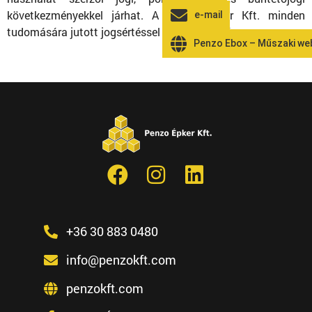
következményekkel járhat. A Penzo Épker Kft. minden
e-mail
tudomására jutott jogsértéssel szemben fellép.
Penzo Ebox – Műszaki w
+36 30 883 0480
info@penzokft.com
penzokft.com