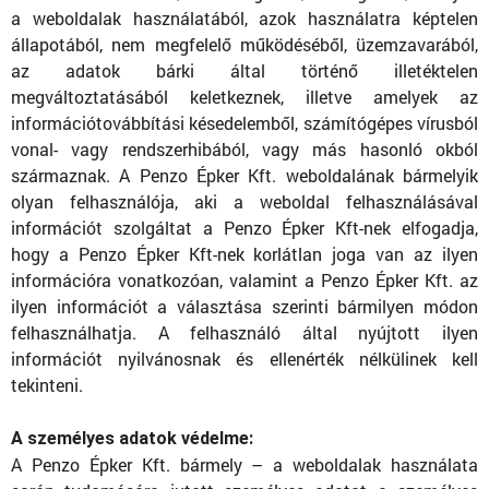
a weboldalak használatából, azok használatra képtelen
állapotából, nem megfelelő működéséből, üzemzavarából,
az adatok bárki által történő illetéktelen
megváltoztatásából keletkeznek, illetve amelyek az
információtovábbítási késedelemből, számítógépes vírusból
vonal- vagy rendszerhibából, vagy más hasonló okból
származnak. A Penzo Épker Kft. weboldalának bármelyik
olyan felhasználója, aki a weboldal felhasználásával
információt szolgáltat a Penzo Épker Kft-nek elfogadja,
hogy a Penzo Épker Kft-nek korlátlan joga van az ilyen
információra vonatkozóan, valamint a Penzo Épker Kft. az
ilyen információt a választása szerinti bármilyen módon
felhasználhatja. A felhasználó által nyújtott ilyen
információt nyilvánosnak és ellenérték nélkülinek kell
tekinteni.
A személyes adatok védelme:
A Penzo Épker Kft. bármely – a weboldalak használata