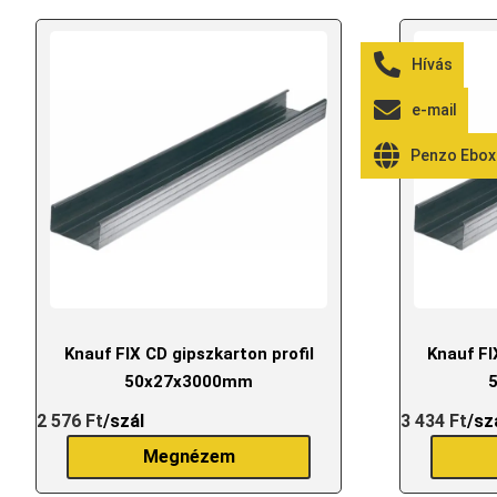
Hívás
e-mail
Penzo Ebox
Knauf FIX CD gipszkarton profil
Knauf FI
50x27x3000mm
2 576
Ft
/szál
3 434
Ft
/sz
Megnézem