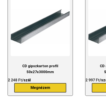
CD gipszkarton profil
CD 
50x27x3000mm
2 248
Ft
/szál
2 997
Ft
/sz
Megnézem