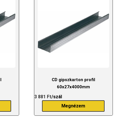
l
CD gipszkarton profil
60x27x4000mm
3 881
Ft
/szál
Megnézem