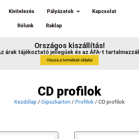
Kivitelezés
Pályázatok
Kapcsolat
Rólunk
Raklap
Országos kiszállítás!
z árak tájékoztató jellegűek és az ÁFA-t tartalmazzá
Vissza a termékek oldalra
CD profilok
Kezdőlap
/
Gipszkarton
/
Profilok
/ CD profilok