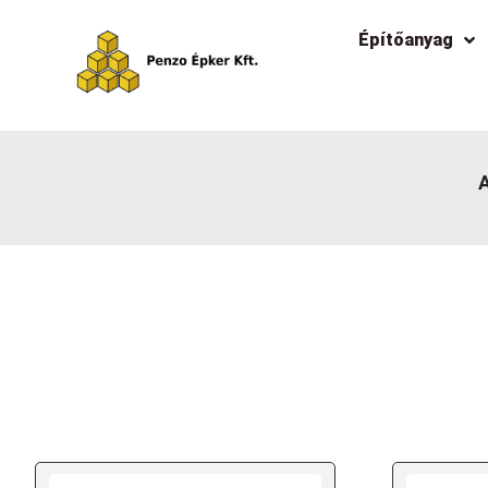
Építőanyag
A