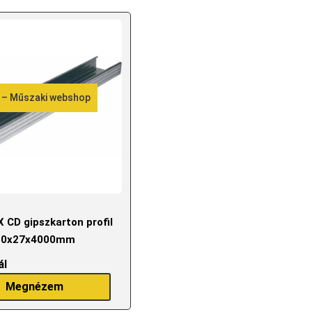
 – Műszaki webshop
X CD gipszkarton profil
50x27x4000mm
ál
Megnézem