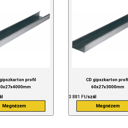
gipszkarton profil
CD gipszkarton profi
50x27x4000mm
60x27x3000mm
ál
3 881
Ft
/szál
Megnézem
Megnézem