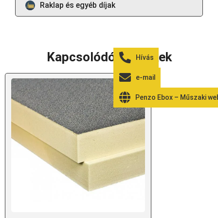
Raklap és egyéb díjak
Kapcsolódó termékek
Hívás
e-mail
Penzo Ebox – Műszaki w