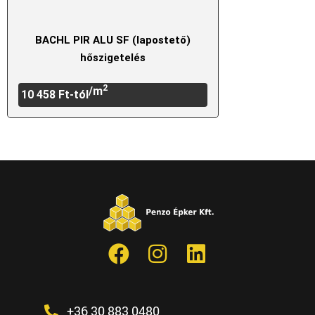
BACHL PIR ALU SF (lapostető)
hőszigetelés
2
/m
10 458
Ft
-tól
+36 30 883 0480