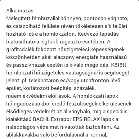
Alkalmazás:
Melegített fémhuzallal könnyen, pontosan vágható,
és csiszolható felülete révén tökéletesen sík felület
hozható létre a homlokzaton. Kedvező tapadás
biztosítható a legtöbb ragasztó esetében. A
grafitadalék fokozott hőszigetelési képességének
köszönhetően akár alacsony energiafelhasználású
és passzívházak esetén is kiváló megoldás. Kötött
homlokzati hőszigetelés vastagságnál is segítséget
jelent: pl. telekhatáron és/vagy utcafronton lévő
épület, korlátozott beépítési százalék,
műemlékvédelmi előírások. A homlokzati lapok
hőingadozásokból eredő feszültségek elkerülésének
elsődleges védelmét az állványháló, míg a speciális
kialakítású BACHL Extrapor EPS RELAX lapok a
másodlagos védelmet hivatottak biztosítani. Az
ablakkávákba való befordulásnál a normál,