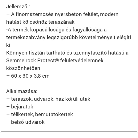
Jellemzői:
– A finomszemcsés nyersbeton felület, modern
hatást kölcsönöz teraszának
-A termék kopásállósága és fagyállósága a
termékszabvány legszigorúbb követelményeit elégíti
ki
Könnyen tisztán tartható és szennytaszító hatású a
Semmelrock Protect® felületvédelemnek
köszönhetően
– 60 x 30 x 3,8 cm
Alkalmazása:
– teraszok, udvarok, ház körüli utak
– bejáratok
– télikertek, bemutatókertek
– belső udvarok