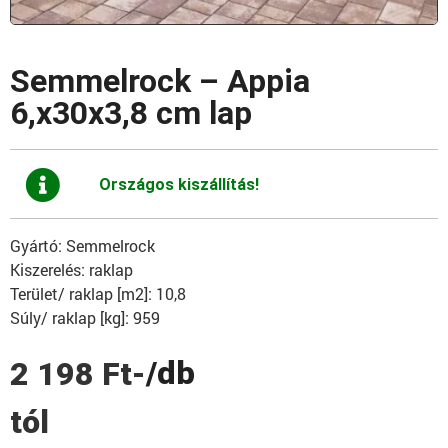
Semmelrock – Appia
6,x30x3,8 cm lap
Országos kiszállítás!
Gyártó: Semmelrock
Kiszerelés: raklap
Terület/ raklap [m2]: 10,8
Súly/ raklap [kg]: 959
/db
2 198
Ft
-
tól