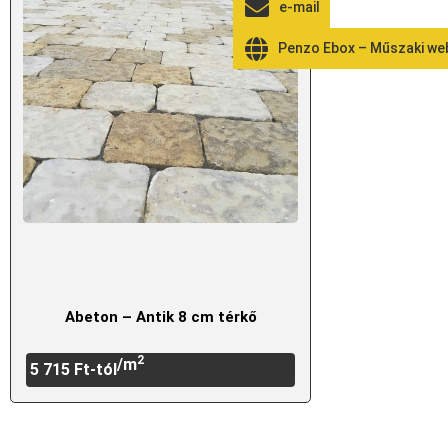
e-mail
Penzo Ebox – Műszaki w
Abeton – Antik 8 cm térkő
2
/m
5 715
Ft
-tól