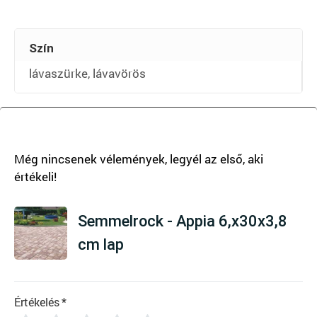
Szín
lávaszürke, lávavörös
There are no reviews yet
Semmelrock - Appia 6,x30x3,8
cm lap
Értékelés
*