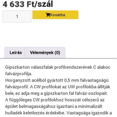
/szál
4 633
Ft
Kosárba
Leírás
Vélemények (0)
Gipszkarton válaszfalak profilrendszerének C alakúc
falvázprofilja.
Horganyzott acélból gyártott 0,5 mm falvastagságú
falvázprofil. A CW profilokat az UW profilokba állítják
bele, ez adja meg a gipszkarton fal falváz-oszlopait.
A függőleges CW profilokhoz hosszát célszerű az
épület belmagasságához igazítani a minimalizált
hulladék keletkezés érdekébe. Vastagsága igazodik a