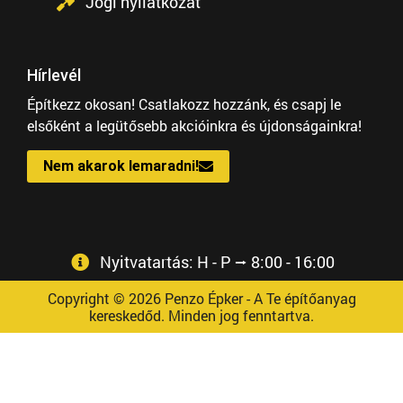
Jogi nyilatkozat
Hírlevél
Építkezz okosan! Csatlakozz hozzánk, és csapj le
elsőként a legütősebb akcióinkra és újdonságainkra!
Nem akarok lemaradni!
Nyitvatartás: H - P ⭢ 8:00 - 16:00
Copyright © 2026 Penzo Épker - A Te építőanyag
kereskedőd. Minden jog fenntartva.