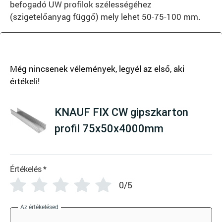
befogadó UW profilok szélességéhez
(szigetelőanyag függő) mely lehet 50-75-100 mm.
There are no reviews yet
KNAUF FIX CW gipszkarton
profil 75x50x4000mm
Értékelés
*
0/5
Az értékelésed