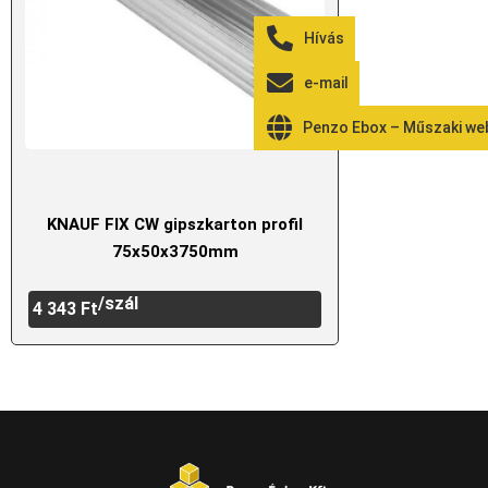
Hívás
e-mail
Penzo Ebox – Műszaki w
KNAUF FIX CW gipszkarton profil
75x50x3750mm
/szál
4 343
Ft