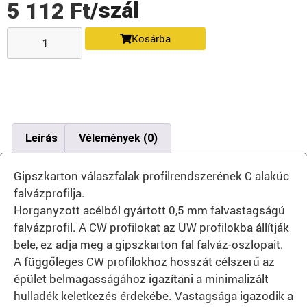
/szál
5 112
Ft
Kosárba
Leírás
Vélemények (0)
Gipszkarton válaszfalak profilrendszerének C alakúc
falvázprofilja.
Horganyzott acélból gyártott 0,5 mm falvastagságú
falvázprofil. A CW profilokat az UW profilokba állítják
bele, ez adja meg a gipszkarton fal falváz-oszlopait.
A függőleges CW profilokhoz hosszát célszerű az
épület belmagasságához igazítani a minimalizált
hulladék keletkezés érdekébe. Vastagsága igazodik a