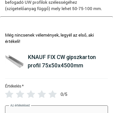
befogadó UW profilok szélességéhez
(szigetelőanyag függő) mely lehet 50-75-100 mm.
There are no reviews yet
KNAUF FIX CW gipszkarton
profil 75x50x4500mm
Értékelés
*
0/5
Az értékelésed