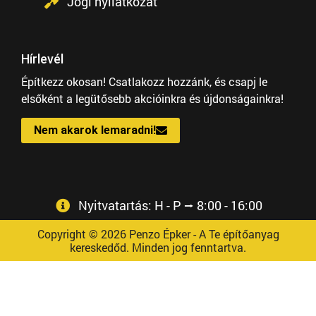
Jogi nyilatkozat
Hírlevél
Építkezz okosan! Csatlakozz hozzánk, és csapj le
elsőként a legütősebb akcióinkra és újdonságainkra!
Nem akarok lemaradni!
Nyitvatartás: H - P ⭢ 8:00 - 16:00
Copyright © 2026 Penzo Épker - A Te építőanyag
kereskedőd. Minden jog fenntartva.