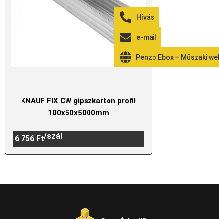
Hívás
e-mail
Penzo Ebox – Műszaki w
KNAUF FIX CW gipszkarton profil
100x50x5000mm
/szál
6 756
Ft