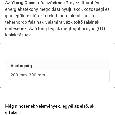
Az
környezetbarát és
Ytong Classic
falazóelem
energiahatékony megoldást nyújt lakó-, közösségi és
ipari épületek térszín feletti homlokzati, belső
teherhordó falainak, valamint vázkitöltő falainak
építéséhez. Az Ytong téglák megfogóhornyos (GT)
kialakításúak.
Vastagság
200 mm, 300 mm
There are no reviews yet