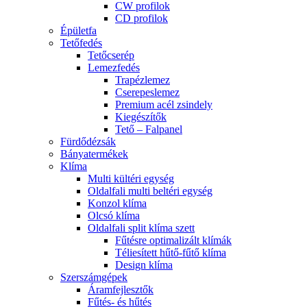
CW profilok
CD profilok
Épületfa
Tetőfedés
Tetőcserép
Lemezfedés
Trapézlemez
Cserepeslemez
Premium acél zsindely
Kiegészítők
Tető – Falpanel
Fürdődézsák
Bányatermékek
Klíma
Multi kültéri egység
Oldalfali multi beltéri egység
Konzol klíma
Olcsó klíma
Oldalfali split klíma szett
Fűtésre optimalizált klímák
Téliesített hűtő-fűtő klíma
Design klíma
Szerszámgépek
Áramfejlesztők
Fűtés- és hűtés