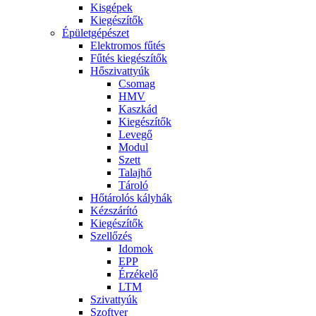
Kisgépek
Kiegészítők
Épületgépészet
Elektromos fűtés
Fűtés kiegészítők
Hőszivattyúk
Csomag
HMV
Kaszkád
Kiegészítők
Levegő
Modul
Szett
Talajhő
Tároló
Hőtárolós kályhák
Kézszárító
Kiegészítők
Szellőzés
Idomok
EPP
Érzékelő
LTM
Szivattyúk
Szoftver