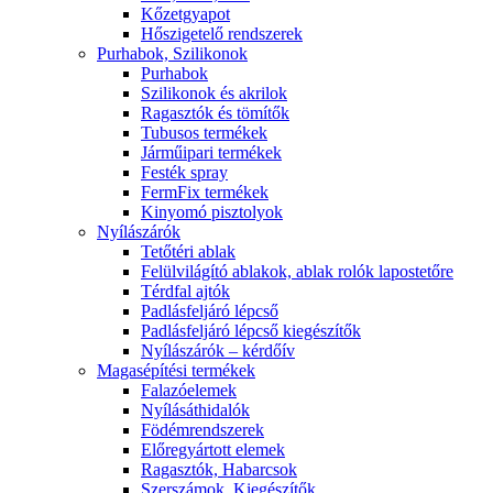
Kőzetgyapot
Hőszigetelő rendszerek
Purhabok, Szilikonok
Purhabok
Szilikonok és akrilok
Ragasztók és tömítők
Tubusos termékek
Járműipari termékek
Festék spray
FermFix termékek
Kinyomó pisztolyok
Nyílászárók
Tetőtéri ablak
Felülvilágító ablakok, ablak rolók lapostetőre
Térdfal ajtók
Padlásfeljáró lépcső
Padlásfeljáró lépcső kiegészítők
Nyílászárók – kérdőív
Magasépítési termékek
Falazóelemek
Nyílásáthidalók
Födémrendszerek
Előregyártott elemek
Ragasztók, Habarcsok
Szerszámok, Kiegészítők