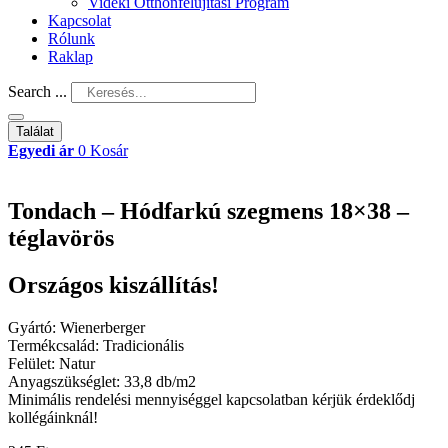
Vidéki Otthonfelújítási Program
Kapcsolat
Rólunk
Raklap
Search ...
Találat
Egyedi ár
0
Kosár
Tondach – Hódfarkú szegmens 18×38 –
téglavörös
Országos kiszállítás!
Gyártó: Wienerberger
Termékcsalád: Tradicionális
Felület: Natur
Anyagszükséglet: 33,8 db/m2
Minimális rendelési mennyiséggel kapcsolatban kérjük érdeklődj
kollégáinknál!