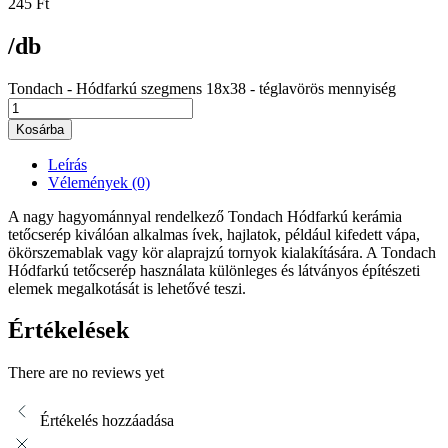
245
Ft
/db
Tondach - Hódfarkú szegmens 18x38 - téglavörös mennyiség
Kosárba
Leírás
Vélemények (0)
A nagy hagyománnyal rendelkező Tondach Hódfarkú kerámia
tetőcserép kiválóan alkalmas ívek, hajlatok, például kifedett vápa,
ökörszemablak vagy kör alaprajzú tornyok kialakítására. A Tondach
Hódfarkú tetőcserép használata különleges és látványos építészeti
elemek megalkotását is lehetővé teszi.
Értékelések
There are no reviews yet
Értékelés hozzáadása