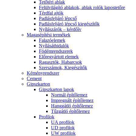
Tetőtéri ablak
Felülvilágító ablakok, ablak rolók lapostetőre
Térdfal ajtók
Padlásfeljáró lépcső
Padlásfeljáró lépcső kiegészítők
Nyílászárók – kérdőív
Magasépítési termékek
Falazóelemek
Nyílásáthidalók
Födémrendszerek
Előregyártott elemek
Ragasztók, Habarcsok
Szerszámok, Kiegészítők
Kéményrendszer
Cement
Gipszkarton
Gipszkarton lapok
Normál építőlemez
Impregnált építőlemez
Hanggátló építőlemez
Tűzgátló építőlemez
Profilok
UA profilok
UD profilok
UW profilok