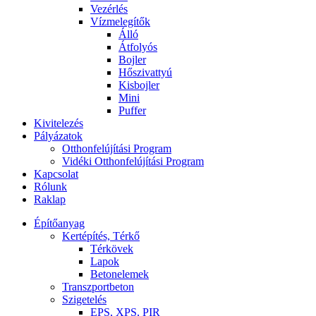
Vezérlés
Vízmelegítők
Álló
Átfolyós
Bojler
Hőszivattyú
Kisbojler
Mini
Puffer
Kivitelezés
Pályázatok
Otthonfelújítási Program
Vidéki Otthonfelújítási Program
Kapcsolat
Rólunk
Raklap
Építőanyag
Kertépítés, Térkő
Térkövek
Lapok
Betonelemek
Transzportbeton
Szigetelés
EPS, XPS, PIR