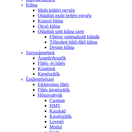
Klíma
Multi kültéri egység
Oldalfali multi beltéri egység
Konzol klíma
Olcsó klíma
Oldalfali split klíma szett
Fűtésre optimalizált klímák
Téliesített hűtő-fűtő klíma
Design klíma
Szerszámgépek
Áramfejlesztők
Fűtés- és hűtés
Kisgépek
Kiegészítők
Épületgépészet
Elektromos fűtés
Fűtés kiegészítők
Hőszivattyúk
Csomag
HMV
Kaszkád
Kiegészítők
Levegő
Modul