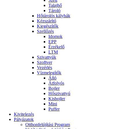
Szett
Talajhő
Tároló
Hőtárolós kályhák
Kézszárító
Kiegészítők
Szellőzés
Idomok
EPP
Érzékelő
LTM
Szivattyúk
Szoftver
Vezérlés
Vízmelegítők
Álló
Átfolyós
Bojler
Hőszivattyú
Kisbojler
Mini
Puffer
Kivitelezés
Pályázatok
Otthonfelújítási Program