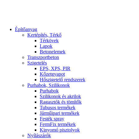
Építőanyag
Kertépítés, Térkő
Térkövek
Lapok
Betonelemek
Transzportbeton
Szigetelés
EPS, XPS, PIR
Kőzetgyapot
Hőszigetelő rendszerek
Purhabok, Szilikonok
Purhabok
Szilikonok és akrilok
Ragasztók és tömítők
Tubusos termékek
Járműipari termékek
Festék spray
FermFix termékek
Kinyomó pisztolyok
Nyílászárók