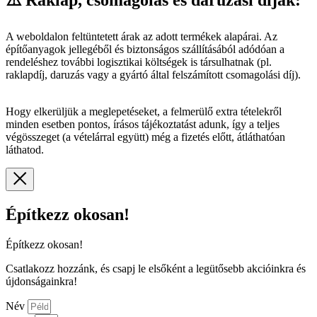
⚠️ Raklap, csomagolás és daruzási díjak:
A weboldalon feltüntetett árak az adott termékek alapárai. Az
építőanyagok jellegéből és biztonságos szállításából adódóan a
rendeléshez további logisztikai költségek is társulhatnak (pl.
raklapdíj, daruzás vagy a gyártó által felszámított csomagolási díj).
Hogy elkerüljük a meglepetéseket, a felmerülő extra tételekről
minden esetben pontos, írásos tájékoztatást adunk, így a teljes
végösszeget (a vételárral együtt) még a fizetés előtt, átláthatóan
láthatod.
Építkezz okosan!
Építkezz okosan!
Csatlakozz hozzánk, és csapj le elsőként a legütősebb akcióinkra és
újdonságainkra!
Név