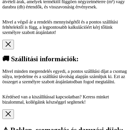
átvételi árak, amelyek terméktől függően négyzetméterre (m²) vagy
darabra (db) értendők, és visszavonásig érvényesek.
Mivel a végső ár a rendelés mennyiségétől és a pontos szállítási
feltételektől is függ, a legpontosabb kalkulációért kérj tőlünk
személyre szabott árajánlatot!
🚚 Szállítási információk:
Mivel minden megrendelés egyedi, a pontos szállítási díjat a csomag
súlya, terjedelme és a szállítási távolság alapján számítjuk ki. Ezt az
összeget a személyre szabott árajánlatodban fogod megtalálni.
Kérdésed van a kiszállítással kapcsolatban? Keress minket
bizalommal, kollégáink készséggel segítenek!