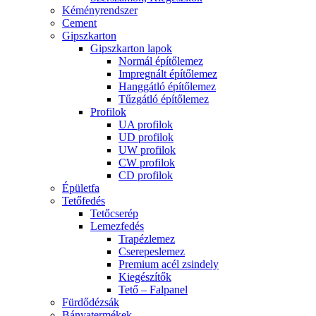
Kéményrendszer
Cement
Gipszkarton
Gipszkarton lapok
Normál építőlemez
Impregnált építőlemez
Hanggátló építőlemez
Tűzgátló építőlemez
Profilok
UA profilok
UD profilok
UW profilok
CW profilok
CD profilok
Épületfa
Tetőfedés
Tetőcserép
Lemezfedés
Trapézlemez
Cserepeslemez
Premium acél zsindely
Kiegészítők
Tető – Falpanel
Fürdődézsák
Bányatermékek