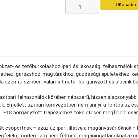
Kosárba
zat- és tetőburkoláshoz ipari és lakossági felhasználók 
zethez, garázshoz, magtárakhoz, gazdasági épületekhez, k
 szerinti színben, valamint natúr horganyzott és alucink bev
z ipari felhasználók körében népszerű, hiszen alacsonyabb 
ük. Emellett az ipari környezetben nem annyira fontos az es
 a T-18 horganyzott trapézlemez tökéletesen megfelelő cs
 csoportnak – azaz az ipari, illetve a magánvásárlóknak – k
megfelelő, modern, ám nem feltűnő, magáningatlanoknál az