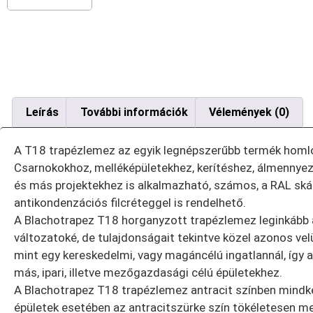
Leírás
További információk
Vélemények (0)
A T18 trapézlemez az egyik legnépszerűbb termék homlok
Csarnokokhoz, melléképületekhez, kerítéshez, álmennye
és más projektekhez is alkalmazható, számos, a RAL skála
antikondenzációs filcréteggel is rendelhető.
A Blachotrapez T18 horganyzott trapézlemez leginkább a
változatoké, de tulajdonságait tekintve közel azonos vel
mint egy kereskedelmi, vagy magáncélú ingatlannál, így
más, ipari, illetve mezőgazdasági célú épületekhez.
A Blachotrapez T18 trapézlemez antracit színben mindkét
épületek esetében az antracitszürke szín tökéletesen 