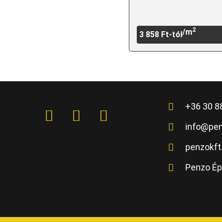
2
/m
3 858
Ft
-tól
+36 30 8
info@pe
penzokf
Penzo Ép