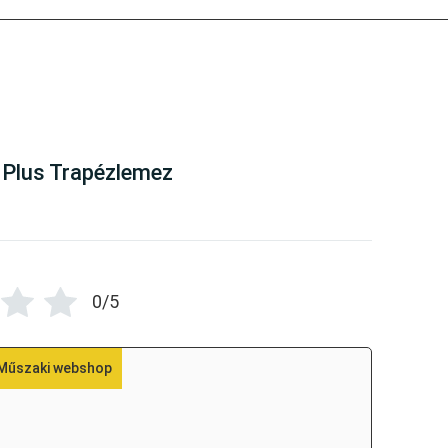
ere are no reviews yet
Plus Trapézlemez
0/5
 Műszaki webshop