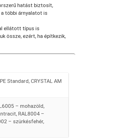
rszerű hatást biztosít,
a többi árnyalatot is
ellátott típus is
 össze, ezért, ha építkezik,
M PE Standard, CRYSTAL AM
AL6005 – mohazöld,
ntracit, RAL8004 –
02 – szürkésfehér,