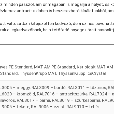
hez minden passzol, ám önmagában is megállja a helyét, és ko
zlemez antracit színben is beszerezhető kínálatunkból, ám 
 változatban kifejezetten kedvező, de a színes bevonattal 
k a legkedvezőbbek, ha a tetőfedő anyagok árait hasonlítjuk
nyes PE Standard, MAT AM PE Standard, Két oldalt MAT A
 Standard, ThyssenKrupp MAT, ThyssenKrupp IceCrystal
L3005 – meggy, RAL3009 – bordó, RAL3011 – tűzpiros, R
L6020 – krómzöld, RAL7016 – antracitszürke, RAL7024 – a
glavörös, RAL8017 – barna, RAL8019 – szürkésbarna, RAL90
L9005 – fekete, RAL9006 – ezüst, RAL9010 – fehér