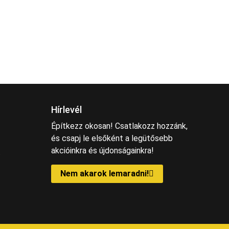
2
/m
4 194
Ft
-tól
Hírlevél
Építkezz okosan! Csatlakozz hozzánk,
és csapj le elsőként a legütősebb
akcióinkra és újdonságainkra!
t
Nem akarok lemaradni!