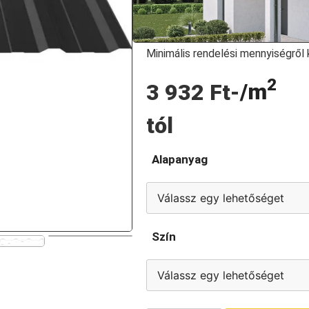
Fedőszélesség: 1127mm
Az ár 1m2-re vonatkozik!
A színek nem felárasak!
Minimális rendelési mennyiségről 
2
/m
3 932
Ft
-
tól
Alapanyag
Szín