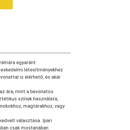
számára egyaránt.
ereskedelmi létesítményekhez
onattal is elérhető, és akár
az ára, mint a bevonatos
ztétikus színek használata,
arnokokhoz, magtárakhoz, vagy
edvelt választása. Ipari
onban csak mostanában