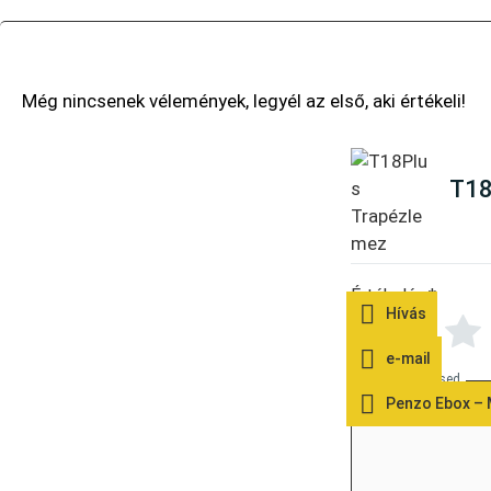
Th
T18
Értékelés
*
Hívás
e-mail
Az értékelésed
Penzo Ebox –