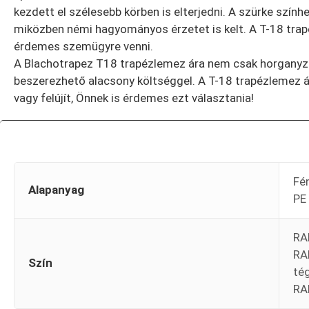
kezdett el szélesebb körben is elterjedni. A szürke szín
miközben némi hagyományos érzetet is kelt. A T-18 trapé
érdemes szemügyre venni.
A Blachotrapez T18 trapézlemez ára nem csak horganyzott
beszerezhető alacsony költséggel. A T-18 trapézlemez ára
vagy felújít, Önnek is érdemes ezt választania!
Fé
Alapanyag
PE
RA
RA
Szín
té
RA