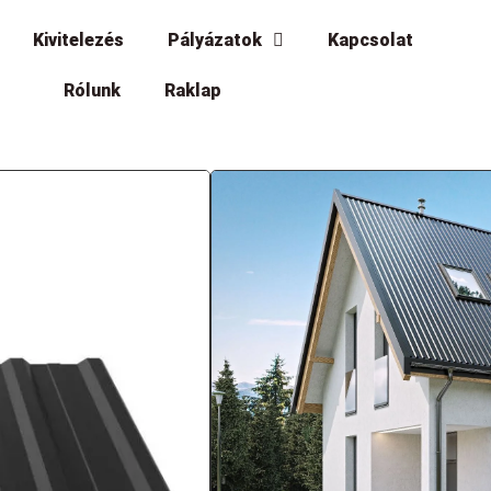
Kivitelezés
Pályázatok
Kapcsolat
Rólunk
Raklap
T18Plus Trapéz
Országos kiszállítás!
Gyártó: Blachotrapez
Gyártás: Baia Mare (RO)
Felhasználás: tető/fal profil
Maximális tábla méret: 12000mm
Minta magasság: 16,5mm
Teljes szélesség: 1173mm