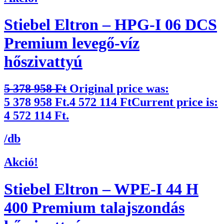
Stiebel Eltron – HPG-I 06 DCS
Premium levegő-víz
hőszivattyú
5 378 958
Ft
Original price was:
5 378 958 Ft.
4 572 114
Ft
Current price is:
4 572 114 Ft.
/db
Akció!
Stiebel Eltron – WPE-I 44 H
400 Premium talajszondás