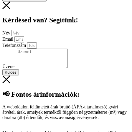
Kérdésed van? Segítünk!
Név
Email
Telefonszám
Üzenet
Küldés
📢 Fontos árinformációk:
A weboldalon feltüntetett árak bruttó (ÁFÁ-t tartalmazó) gyári
átvételi árak, amelyek terméktől függően négyzetméterre (m²) vagy
darabra (db) értendők, és visszavonásig érvényesek.