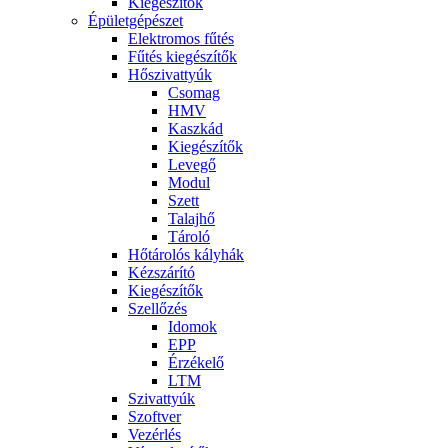
Kiegészítők
Épületgépészet
Elektromos fűtés
Fűtés kiegészítők
Hőszivattyúk
Csomag
HMV
Kaszkád
Kiegészítők
Levegő
Modul
Szett
Talajhő
Tároló
Hőtárolós kályhák
Kézszárító
Kiegészítők
Szellőzés
Idomok
EPP
Érzékelő
LTM
Szivattyúk
Szoftver
Vezérlés