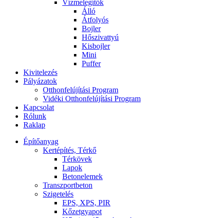
Vízmelegítők
Álló
Átfolyós
Bojler
Hőszivattyú
Kisbojler
Mini
Puffer
Kivitelezés
Pályázatok
Otthonfelújítási Program
Vidéki Otthonfelújítási Program
Kapcsolat
Rólunk
Raklap
Építőanyag
Kertépítés, Térkő
Térkövek
Lapok
Betonelemek
Transzportbeton
Szigetelés
EPS, XPS, PIR
Kőzetgyapot