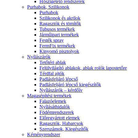
Hőszigetelő rendszerek
Purhabok, Szilikonok
Purhabok
Szilikonok és akrilok
Ragasztók és tömítők
Tubusos termékek
Járműipari termékek
Festék spray
FermFix termékek
Kinyomó pisztolyok
Nyílászárók
Tetőtéri ablak
Felülvilágító ablakok, ablak rolók lapostetőre
Térdfal ajtók
Padlásfeljáró lépcső
Padlásfeljáró lépcső kiegészítők
Nyílászárók – kérdőív
Magasépítési termékek
Falazóelemek
Nyílásáthidalók
Födémrendszerek
Előregyártott elemek
Ragasztók, Habarcsok
Szerszámok, Kiegészítők
Kéményrendszer