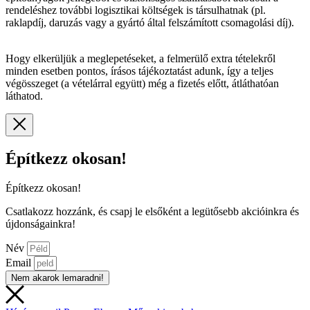
rendeléshez további logisztikai költségek is társulhatnak (pl.
raklapdíj, daruzás vagy a gyártó által felszámított csomagolási díj).
Hogy elkerüljük a meglepetéseket, a felmerülő extra tételekről
minden esetben pontos, írásos tájékoztatást adunk, így a teljes
végösszeget (a vételárral együtt) még a fizetés előtt, átláthatóan
láthatod.
Építkezz okosan!
Építkezz okosan!
Csatlakozz hozzánk, és csapj le elsőként a legütősebb akcióinkra és
újdonságainkra!
Név
Email
Nem akarok lemaradni!