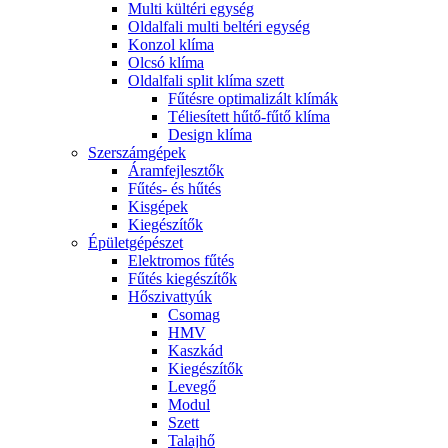
Multi kültéri egység
Oldalfali multi beltéri egység
Konzol klíma
Olcsó klíma
Oldalfali split klíma szett
Fűtésre optimalizált klímák
Téliesített hűtő-fűtő klíma
Design klíma
Szerszámgépek
Áramfejlesztők
Fűtés- és hűtés
Kisgépek
Kiegészítők
Épületgépészet
Elektromos fűtés
Fűtés kiegészítők
Hőszivattyúk
Csomag
HMV
Kaszkád
Kiegészítők
Levegő
Modul
Szett
Talajhő