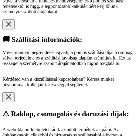
Mivel a végső ár a rendelés mennyiségétől és a pontos szállítási
feltételektől is függ, a legpontosabb kalkulációért kérj tőlünk
személyre szabott árajánlatot!
🚚 Szállítási információk:
Mivel minden megrendelés egyedi, a pontos szállítási díjat a csomag
súlya, terjedelme és a szállítási távolság alapján számítjuk ki. Ezt az
összeget a személyre szabott árajánlatodban fogod megtalálni.
Kérdésed van a kiszállítással kapcsolatban? Keress minket
bizalommal, kollégáink készséggel segítenek!
⚠️ Raklap, csomagolás és daruzási díjak:
A weboldalon feltüntetett árak az adott termékek alapárai. Az
építőanyagok jellegéből és biztonságos szállításából adódóan a