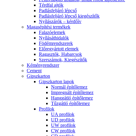
Térdfal ajtók
Padlásfeljáró lépcső
Padlásfeljáró lépcső kiegészítők
Nyílászárók – kérdőív
Magasépítési termékek
Falazóelemek
Nyílásáthidalók
Födémrendszerek
Előregyártott elemek
Ragasztók, Habarcsok
Szerszámok, Kiegészítők
Kéményrendszer
Cement
Gipszkarton
Gipszkarton lapok
Normál építőlemez
Impregnált építőlemez
Hanggátló építőlemez
Tűzgátló építőlemez
Profilok
UA profilok
UD profilok
UW profilok
CW profilok