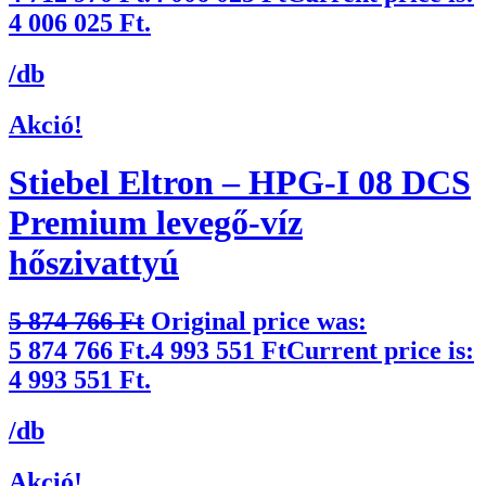
4 006 025 Ft.
/db
Akció!
Stiebel Eltron – HPG-I 08 DCS
Premium levegő-víz
hőszivattyú
5 874 766
Ft
Original price was:
5 874 766 Ft.
4 993 551
Ft
Current price is:
4 993 551 Ft.
/db
Akció!