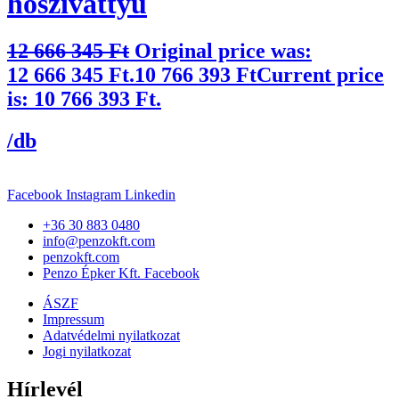
hőszivattyú
12 666 345
Ft
Original price was:
12 666 345 Ft.
10 766 393
Ft
Current price
is: 10 766 393 Ft.
/db
Facebook
Instagram
Linkedin
+36 30 883 0480
info@penzokft.com
penzokft.com
Penzo Épker Kft. Facebook
ÁSZF
Impressum
Adatvédelmi nyilatkozat
Jogi nyilatkozat
Hírlevél