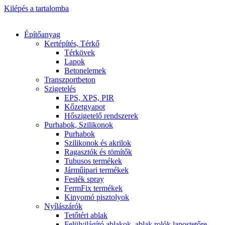
Kilépés a tartalomba
Építőanyag
Kertépítés, Térkő
Térkövek
Lapok
Betonelemek
Transzportbeton
Szigetelés
EPS, XPS, PIR
Kőzetgyapot
Hőszigetelő rendszerek
Purhabok, Szilikonok
Purhabok
Szilikonok és akrilok
Ragasztók és tömítők
Tubusos termékek
Járműipari termékek
Festék spray
FermFix termékek
Kinyomó pisztolyok
Nyílászárók
Tetőtéri ablak
Felülvilágító ablakok, ablak rolók lapostetőre