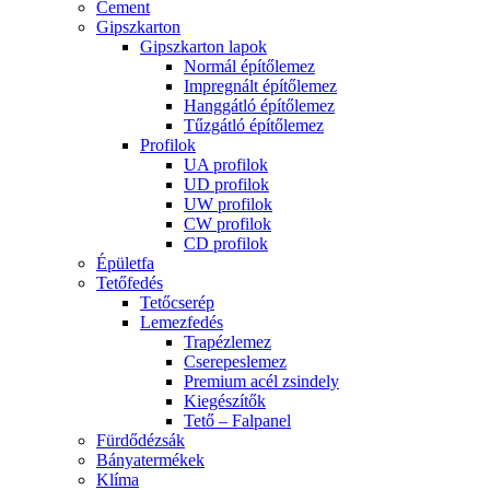
Cement
Gipszkarton
Gipszkarton lapok
Normál építőlemez
Impregnált építőlemez
Hanggátló építőlemez
Tűzgátló építőlemez
Profilok
UA profilok
UD profilok
UW profilok
CW profilok
CD profilok
Épületfa
Tetőfedés
Tetőcserép
Lemezfedés
Trapézlemez
Cserepeslemez
Premium acél zsindely
Kiegészítők
Tető – Falpanel
Fürdődézsák
Bányatermékek
Klíma