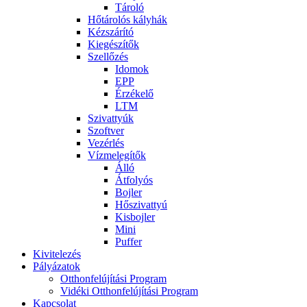
Tároló
Hőtárolós kályhák
Kézszárító
Kiegészítők
Szellőzés
Idomok
EPP
Érzékelő
LTM
Szivattyúk
Szoftver
Vezérlés
Vízmelegítők
Álló
Átfolyós
Bojler
Hőszivattyú
Kisbojler
Mini
Puffer
Kivitelezés
Pályázatok
Otthonfelújítási Program
Vidéki Otthonfelújítási Program
Kapcsolat