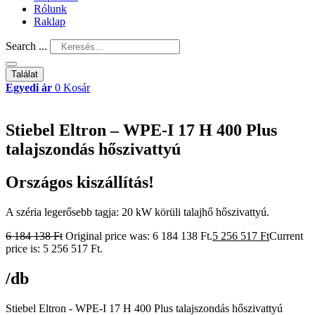
Rólunk
Raklap
Search ...
Találat
Egyedi ár
0
Kosár
Stiebel Eltron – WPE-I 17 H 400 Plus
talajszondás hőszivattyú
Országos kiszállítás!
A széria legerősebb tagja: 20 kW körüli talajhő hőszivattyú.
6 184 138
Ft
Original price was: 6 184 138 Ft.
5 256 517
Ft
Current
price is: 5 256 517 Ft.
/db
Stiebel Eltron - WPE-I 17 H 400 Plus talajszondás hőszivattyú