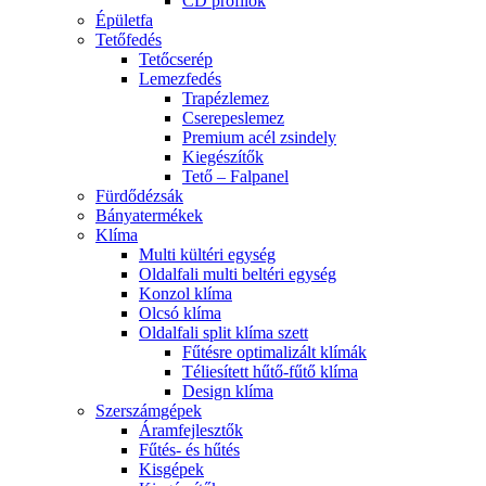
CD profilok
Épületfa
Tetőfedés
Tetőcserép
Lemezfedés
Trapézlemez
Cserepeslemez
Premium acél zsindely
Kiegészítők
Tető – Falpanel
Fürdődézsák
Bányatermékek
Klíma
Multi kültéri egység
Oldalfali multi beltéri egység
Konzol klíma
Olcsó klíma
Oldalfali split klíma szett
Fűtésre optimalizált klímák
Téliesített hűtő-fűtő klíma
Design klíma
Szerszámgépek
Áramfejlesztők
Fűtés- és hűtés
Kisgépek