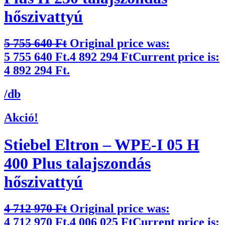
hőszivattyú
5 755 640
Ft
Original price was:
5 755 640 Ft.
4 892 294
Ft
Current price is:
4 892 294 Ft.
/db
Akció!
Stiebel Eltron – WPE-I 05 H
400 Plus talajszondás
hőszivattyú
4 712 970
Ft
Original price was:
4 712 970 Ft.
4 006 025
Ft
Current price is: