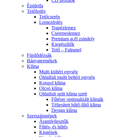
CD profilok
Épületfa
Tetőfedés
Tetőcserép
Lemezfedés
Trapézlemez
Cserepeslemez
Premium acél zsindely
Kiegészítők
Tető – Falpanel
Fürdődézsák
Bányatermékek
Klíma
Multi kültéri egység
Oldalfali multi beltéri egység
Konzol klíma
Olcsó klíma
Oldalfali split klíma szett
Fűtésre optimalizált klímák
Téliesített hűtő-fűtő klíma
Design klíma
Szerszámgépek
Áramfejlesztők
Fűtés- és hűtés
Kisgépek