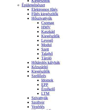
Kiegészítők
Épületgépészet
Elektromos fűtés
Fűtés kiegészítők
Hőszivattyúk
Csomag
HMV
Kaszkád
Kiegészítők
Levegő
Modul
Szett
Talajhő
Tároló
Hőtárolós kályhák
Kézszárító
Kiegészítők
Szellőzés
Idomok
EPP
Érzékelő
LTM
Szivattyúk
Szoftver
Vezérlés