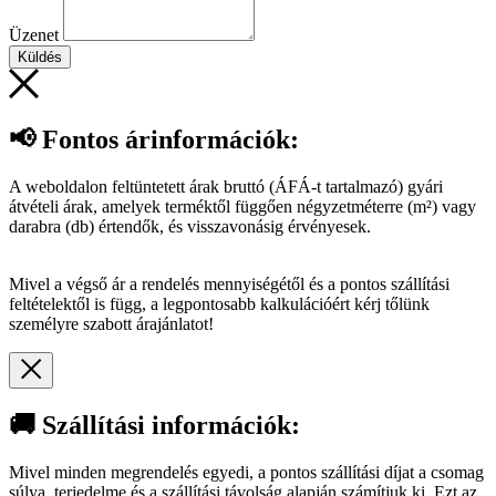
Üzenet
Küldés
📢 Fontos árinformációk:
A weboldalon feltüntetett árak bruttó (ÁFÁ-t tartalmazó) gyári
átvételi árak, amelyek terméktől függően négyzetméterre (m²) vagy
darabra (db) értendők, és visszavonásig érvényesek.
Mivel a végső ár a rendelés mennyiségétől és a pontos szállítási
feltételektől is függ, a legpontosabb kalkulációért kérj tőlünk
személyre szabott árajánlatot!
🚚 Szállítási információk:
Mivel minden megrendelés egyedi, a pontos szállítási díjat a csomag
súlya, terjedelme és a szállítási távolság alapján számítjuk ki. Ezt az