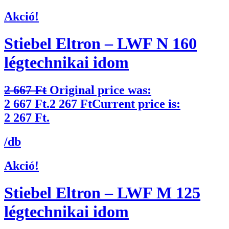
Akció!
Stiebel Eltron – LWF N 160
légtechnikai idom
2 667
Ft
Original price was:
2 667 Ft.
2 267
Ft
Current price is:
2 267 Ft.
/db
Akció!
Stiebel Eltron – LWF M 125
légtechnikai idom