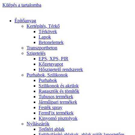
Kilépés a tartalomba
Építőanyag
Kertépítés, Térkő
Térkövek
Lapok
Betonelemek
Transzportbeton
Szigetelés
EPS, XPS, PIR
Kőzetgyapot
Hőszigetelő rendszerek
Purhabok, Szilikonok
Purhabok
Szilikonok és akrilok
Ragasztók és tömítők
Tubusos termékek
Járműipari termékek
Festék spray
FermFix termékek
Kinyomó pisztolyok
Nyílászárók
Tetőtéri ablak
Felülvilágító ablakok, ablak rolók lapostetőre