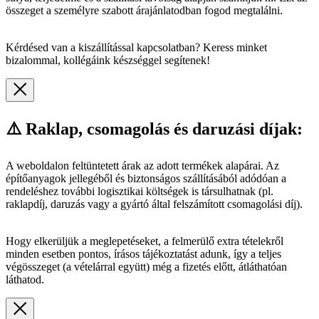
összeget a személyre szabott árajánlatodban fogod megtalálni.
Kérdésed van a kiszállítással kapcsolatban? Keress minket
bizalommal, kollégáink készséggel segítenek!
⚠️ Raklap, csomagolás és daruzási díjak:
A weboldalon feltüntetett árak az adott termékek alapárai. Az
építőanyagok jellegéből és biztonságos szállításából adódóan a
rendeléshez további logisztikai költségek is társulhatnak (pl.
raklapdíj, daruzás vagy a gyártó által felszámított csomagolási díj).
Hogy elkerüljük a meglepetéseket, a felmerülő extra tételekről
minden esetben pontos, írásos tájékoztatást adunk, így a teljes
végösszeget (a vételárral együtt) még a fizetés előtt, átláthatóan
láthatod.