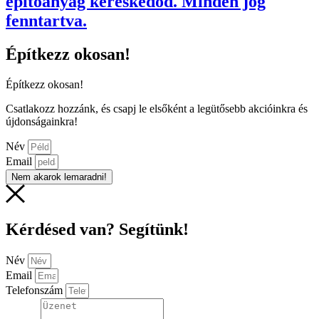
építőanyag kereskedőd. Minden jog
fenntartva.
Építkezz okosan!
Építkezz okosan!
Csatlakozz hozzánk, és csapj le elsőként a legütősebb akcióinkra és
újdonságainkra!
Név
Email
Nem akarok lemaradni!
Kérdésed van? Segítünk!
Név
Email
Telefonszám