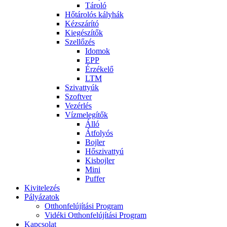
Tároló
Hőtárolós kályhák
Kézszárító
Kiegészítők
Szellőzés
Idomok
EPP
Érzékelő
LTM
Szivattyúk
Szoftver
Vezérlés
Vízmelegítők
Álló
Átfolyós
Bojler
Hőszivattyú
Kisbojler
Mini
Puffer
Kivitelezés
Pályázatok
Otthonfelújítási Program
Vidéki Otthonfelújítási Program
Kapcsolat