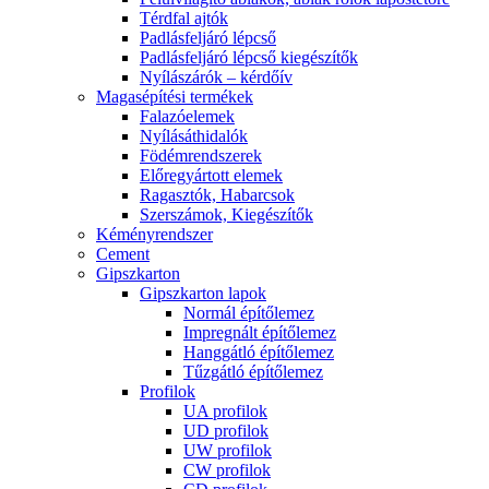
Térdfal ajtók
Padlásfeljáró lépcső
Padlásfeljáró lépcső kiegészítők
Nyílászárók – kérdőív
Magasépítési termékek
Falazóelemek
Nyílásáthidalók
Födémrendszerek
Előregyártott elemek
Ragasztók, Habarcsok
Szerszámok, Kiegészítők
Kéményrendszer
Cement
Gipszkarton
Gipszkarton lapok
Normál építőlemez
Impregnált építőlemez
Hanggátló építőlemez
Tűzgátló építőlemez
Profilok
UA profilok
UD profilok
UW profilok
CW profilok