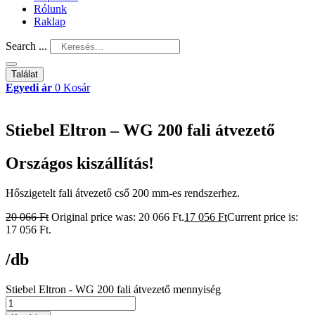
Rólunk
Raklap
Search ...
Találat
Egyedi ár
0
Kosár
Stiebel Eltron – WG 200 fali átvezető
Országos kiszállítás!
Hőszigetelt fali átvezető cső 200 mm-es rendszerhez.
20 066
Ft
Original price was: 20 066 Ft.
17 056
Ft
Current price is:
17 056 Ft.
/db
Stiebel Eltron - WG 200 fali átvezető mennyiség