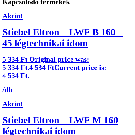
Kapcsolódó termékek
Akció!
Stiebel Eltron – LWF B 160 –
45 légtechnikai idom
5 334
Ft
Original price was:
5 334 Ft.
4 534
Ft
Current price is:
4 534 Ft.
/db
Akció!
Stiebel Eltron – LWF M 160
légtechnikai idom