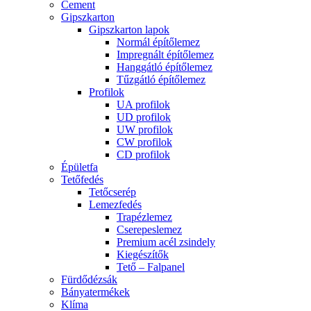
Cement
Gipszkarton
Gipszkarton lapok
Normál építőlemez
Impregnált építőlemez
Hanggátló építőlemez
Tűzgátló építőlemez
Profilok
UA profilok
UD profilok
UW profilok
CW profilok
CD profilok
Épületfa
Tetőfedés
Tetőcserép
Lemezfedés
Trapézlemez
Cserepeslemez
Premium acél zsindely
Kiegészítők
Tető – Falpanel
Fürdődézsák
Bányatermékek
Klíma