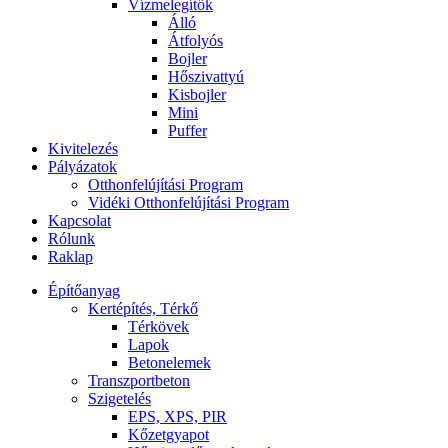
Vízmelegítők
Álló
Átfolyós
Bojler
Hőszivattyú
Kisbojler
Mini
Puffer
Kivitelezés
Pályázatok
Otthonfelújítási Program
Vidéki Otthonfelújítási Program
Kapcsolat
Rólunk
Raklap
Építőanyag
Kertépítés, Térkő
Térkövek
Lapok
Betonelemek
Transzportbeton
Szigetelés
EPS, XPS, PIR
Kőzetgyapot