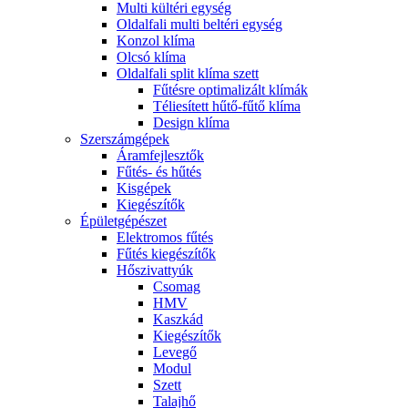
Multi kültéri egység
Oldalfali multi beltéri egység
Konzol klíma
Olcsó klíma
Oldalfali split klíma szett
Fűtésre optimalizált klímák
Téliesített hűtő-fűtő klíma
Design klíma
Szerszámgépek
Áramfejlesztők
Fűtés- és hűtés
Kisgépek
Kiegészítők
Épületgépészet
Elektromos fűtés
Fűtés kiegészítők
Hőszivattyúk
Csomag
HMV
Kaszkád
Kiegészítők
Levegő
Modul
Szett
Talajhő