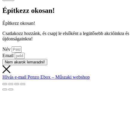
Építkezz okosan!
Építkezz okosan!
Csatlakozz hozzánk, és csapj le elsőként a legütősebb akcióinkra és
újdonságainkra!
Név
Email
Nem akarok lemaradni!
Hívás
e-mail
Penzo Ebox – Műszaki webshop