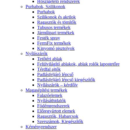
Hőszigetelő rendszerek
Purhabok, Szilikonok
Purhabok
Szilikonok és akrilok
Ragasztók és tömítők
Tubusos termékek
Járműipari termékek
Festék spray
FermFix termékek
Kinyomó pisztolyok
Nyílászárók
Tetőtéri ablak
Felülvilágító ablakok, ablak rolók lapostetőre
Térdfal ajtók
Padlásfeljáró lépcső
Padlásfeljáró lépcső kiegészítők
Nyílászárók – kérdőív
Magasépítési termékek
Falazóelemek
Nyílásáthidalók
Födémrendszerek
Előregyártott elemek
Ragasztók, Habarcsok
Szerszámok, Kiegészítők
Kéményrendszer