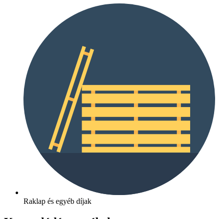
Raklap és egyéb díjak