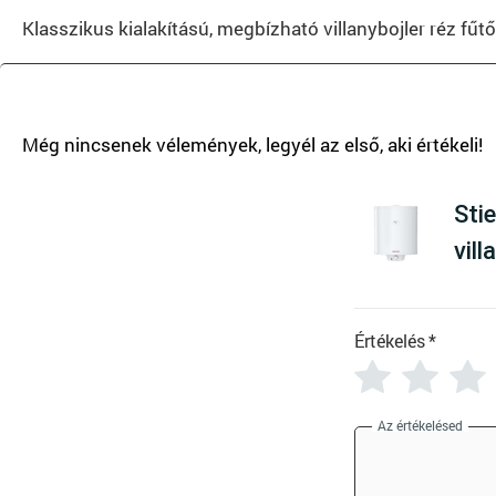
Klasszikus kialakítású, megbízható villanybojler réz fű
T
Stie
vill
Értékelés
*
Az értékelésed