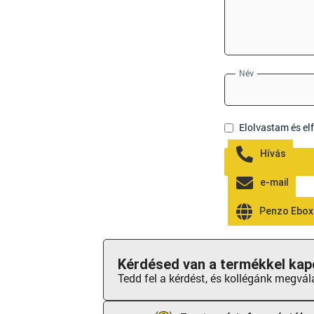
Név
Elolvastam és e
Hívás
e-mail
Penzo Ebox
Kérdésed van a termékkel kap
Tedd fel a kérdést, és kollégánk megvál