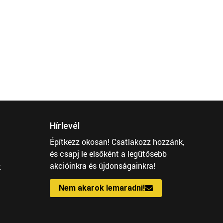
Hírlevél
Építkezz okosan! Csatlakozz hozzánk,
és csapj le elsőként a legütősebb
t
akcióinkra és újdonságainkra!
Nem akarok lemaradni!