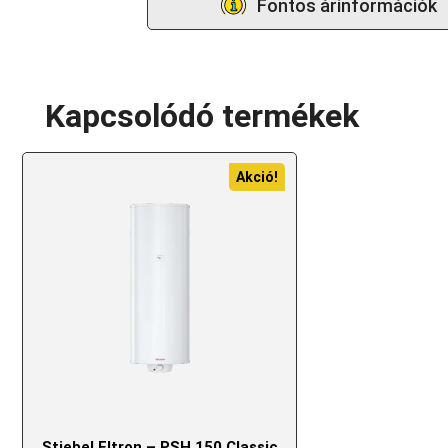
Fontos árinformációk
Kapcsolódó termékek
Akció!
Stiebel Eltron – PSH 150 Classic