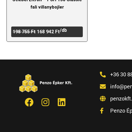
fali villanybojler
/db
198 755
Ft
168 942
Ft
+36 30 8
info@pen
penzokft
Penzo Ép