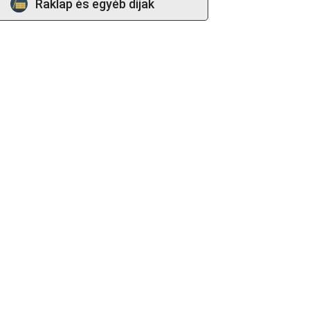
Raklap és egyéb díjak