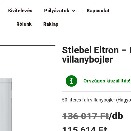
Kivitelezés
Pályázatok
Kapcsolat
Rólunk
Raklap
Stiebel Eltron –
villanybojler
Országos kiszállítás!
50 literes fali villanybojler (Hag
/db
136 017
Ft
115 614
Ft