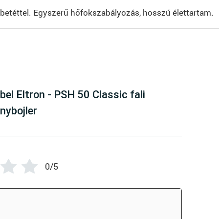
tőbetéttel. Egyszerű hőfokszabályozás, hosszú élettartam.
here are no reviews yet
bel Eltron - PSH 50 Classic fali
anybojler
0/5