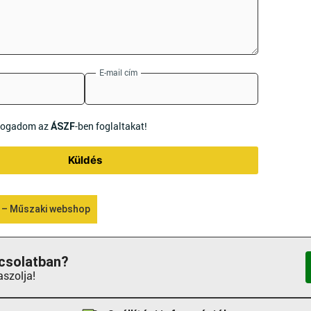
E-mail cím
lfogadom az
-ben foglaltakat!
ÁSZF
Küldés
 – Műszaki webshop
csolatban?
aszolja!