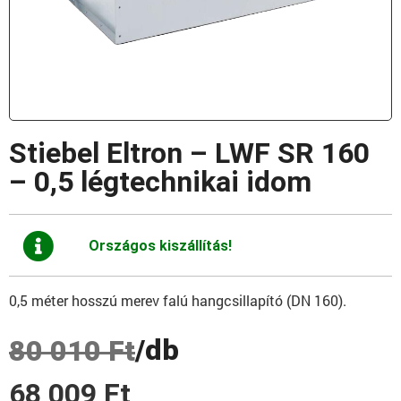
Stiebel Eltron – LWF SR 160
– 0,5 légtechnikai idom
Országos kiszállítás!
0,5 méter hosszú merev falú hangcsillapító (DN 160).
/db
80 010
Ft
68 009
Ft