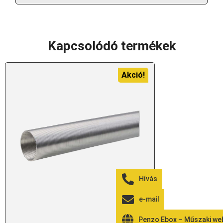
Kapcsolódó termékek
Akció!
Hívás
e-mail
Penzo Ebox – Műszaki w