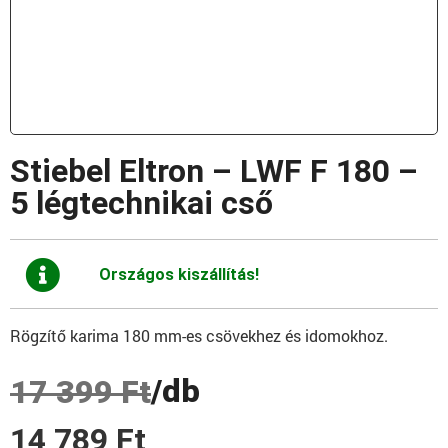
Stiebel Eltron – LWF F 180 –
5 légtechnikai cső
Országos kiszállítás!
Rögzítő karima 180 mm-es csövekhez és idomokhoz.
/db
17 399
Ft
14 789
Ft