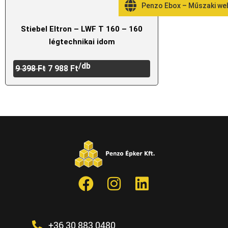
Penzo Ebox – Műszaki w
Stiebel Eltron – LWF T 160 – 160
légtechnikai idom
/db
9 398
Ft
7 988
Ft
+36 30 883 0480