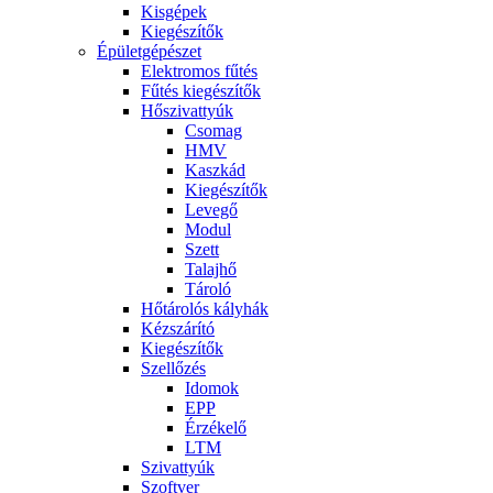
Kisgépek
Kiegészítők
Épületgépészet
Elektromos fűtés
Fűtés kiegészítők
Hőszivattyúk
Csomag
HMV
Kaszkád
Kiegészítők
Levegő
Modul
Szett
Talajhő
Tároló
Hőtárolós kályhák
Kézszárító
Kiegészítők
Szellőzés
Idomok
EPP
Érzékelő
LTM
Szivattyúk
Szoftver