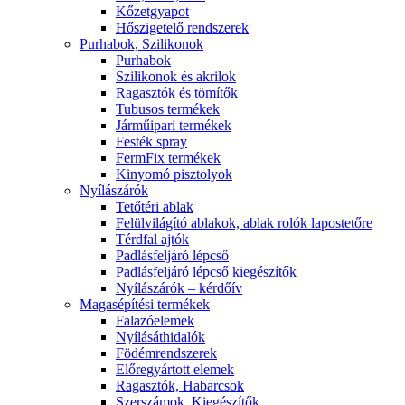
Kőzetgyapot
Hőszigetelő rendszerek
Purhabok, Szilikonok
Purhabok
Szilikonok és akrilok
Ragasztók és tömítők
Tubusos termékek
Járműipari termékek
Festék spray
FermFix termékek
Kinyomó pisztolyok
Nyílászárók
Tetőtéri ablak
Felülvilágító ablakok, ablak rolók lapostetőre
Térdfal ajtók
Padlásfeljáró lépcső
Padlásfeljáró lépcső kiegészítők
Nyílászárók – kérdőív
Magasépítési termékek
Falazóelemek
Nyílásáthidalók
Födémrendszerek
Előregyártott elemek
Ragasztók, Habarcsok
Szerszámok, Kiegészítők