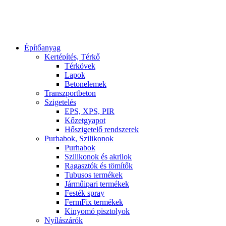
Építőanyag
Kertépítés, Térkő
Térkövek
Lapok
Betonelemek
Transzportbeton
Szigetelés
EPS, XPS, PIR
Kőzetgyapot
Hőszigetelő rendszerek
Purhabok, Szilikonok
Purhabok
Szilikonok és akrilok
Ragasztók és tömítők
Tubusos termékek
Járműipari termékek
Festék spray
FermFix termékek
Kinyomó pisztolyok
Nyílászárók