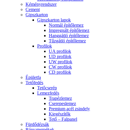
Kéményrendszer
Cement
Gipszkarton
Gipszkarton lapok
Normál építőlemez
Impregnált építőlemez
Hanggátló építőlemez
Tűzgátló építőlemez
Profilok
UA profilok
UD profilok
UW profilok
CW profilok
CD profilok
Épületfa
Tetőfedés
Tetőcserép
Lemezfedés
Trapézlemez
Cserepeslemez
Premium acél zsindely
Kiegészítők
Tető – Falpanel
Fürdődézsák
Bányatermékek