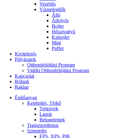
Vezérlés
Vízmelegítők
Álló
Átfolyós
Bojler
Hőszivattyú
Kisbojler
Mini
Puffer
Kivitelezés
Pályázatok
Otthonfelújítási Program
Vidéki Otthonfelújítási Program
Kapcsolat
Rólunk
Raklap
Építőanyag
Kertépítés, Térkő
Térkövek
Lapok
Betonelemek
Transzportbeton
Szigetelés
EPS, XPS, PIR