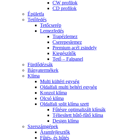
CW profilok
CD profilok
Épületfa
Tetőfedés
Tetőcserép
Lemezfedés
Trapézlemez
Cserepeslemez
Premium acél zsindely
Kiegészítők
Tető – Falpanel
Fürdődézsák
Bányatermékek
Klíma
Multi kültéri egység
Oldalfali multi beltéri egység
Konzol klíma
Olcsó klíma
Oldalfali split klíma szett
Fűtésre optimalizált klímák
Téliesített hűtő-fűtő klíma
Design klíma
Szerszámgépek
Áramfejlesztők
Fűtés- és hűtés