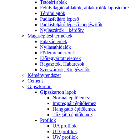
Tetőtéri ablak
Felülvilágító ablakok, ablak rolók lapostetőre
Térdfal ajtók
Padlásfeljáró lépcső
Padlásfeljáró lépcső kiegészítők
Nyílászárók – kérdőív
Magasépítési termékek
Falazóelemek
Nyílásáthidalók
Födémrendszerek
Előregyártott elemek
Ragasztók, Habarcsok
Szerszámok, Kiegészítők
Kéményrendszer
Cement
Gipszkarton
Gipszkarton lapok
Normál építőlemez
Impregnált építőlemez
Hanggátló építőlemez
Tűzgátló építőlemez
Profilok
UA profilok
UD profilok
UW profilok