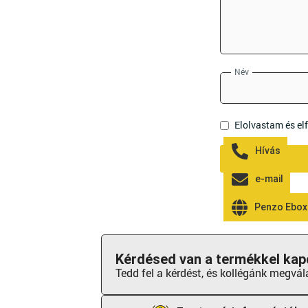
Név
Elolvastam és e
Hívás
e-mail
Penzo Ebox
Kérdésed van a termékkel kap
Tedd fel a kérdést, és kollégánk megvál