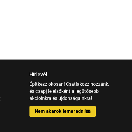
Hírlevél
Építkezz okosan! Csatlakozz hozzánk,
és csapj le elsőként a legütősebb
t
akcióinkra és újdonságainkra!
Nem akarok lemaradni!