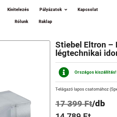
Kivitelezés
Pályázatok
Kapcsolat
Rólunk
Raklap
Stiebel Eltron 
légtechnikai id
Országos kiszállítás!
T-elágazó lapos csatornához (Spe
/db
17 399
Ft
14 789
Ft