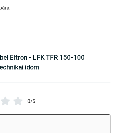
sára.
here are no reviews yet
ebel Eltron - LFK TFR 150-100
technikai idom
0/5