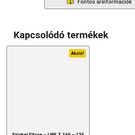
Fontos árinformációk
Kapcsolódó termékek
Akció!
Stiebel Eltron – LWF T 160 – 125