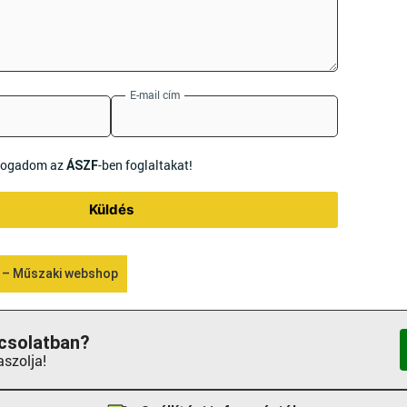
E-mail cím
lfogadom az
-ben foglaltakat!
ÁSZF
Küldés
 – Műszaki webshop
csolatban?
aszolja!