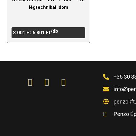
légtechnikai idom
/db
8 001
Ft
6 801
Ft
+36 30 8
info@pen
penzokft
Penzo Ép