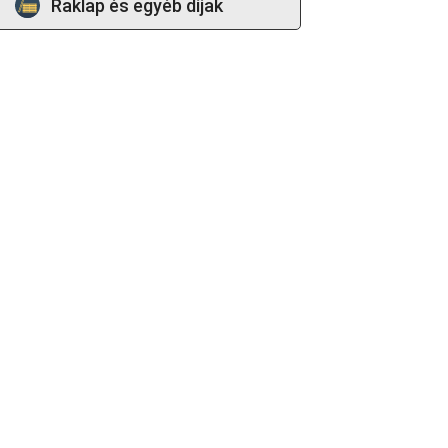
Raklap és egyéb díjak