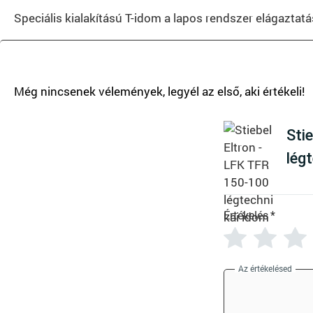
Speciális kialakítású T-idom a lapos rendszer elágaztatá
T
Sti
lég
Értékelés
*
Az értékelésed