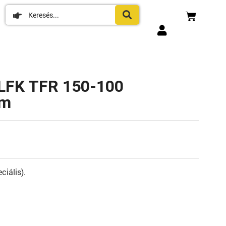
– LFK TFR 150-100
om
ciális).