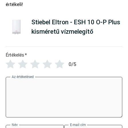
There are no reviews yet
Stiebel Eltron - ESH 10 O-P Plus
kisméretű vízmelegítő
Értékelés
*
0/5
Az értékelésed
Név
E-mail cím