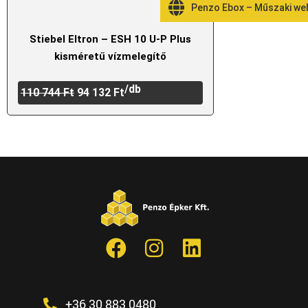
Penzo Ebox – Műszaki w
Stiebel Eltron – ESH 10 U-P Plus
kisméretű vízmelegítő
/db
110 744
Ft
94 132
Ft
+36 30 883 0480