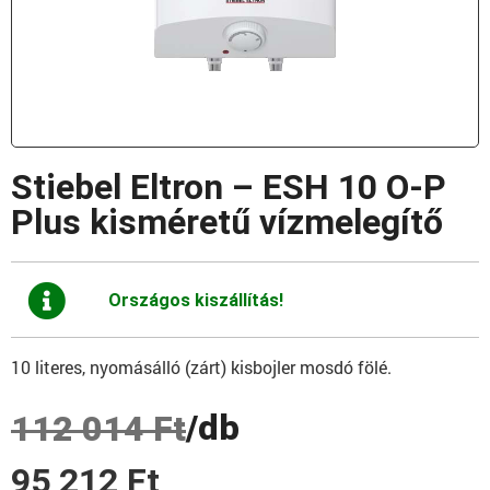
Stiebel Eltron – ESH 10 O-P
Plus kisméretű vízmelegítő
Országos kiszállítás!
10 literes, nyomásálló (zárt) kisbojler mosdó fölé.
/db
112 014
Ft
95 212
Ft