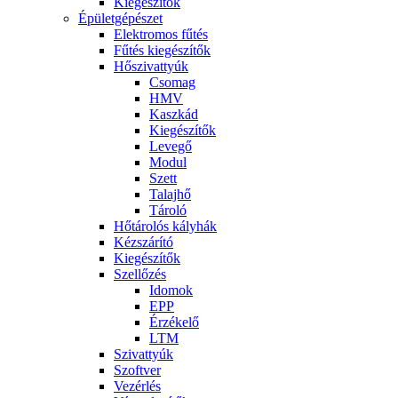
Kiegészítők
Épületgépészet
Elektromos fűtés
Fűtés kiegészítők
Hőszivattyúk
Csomag
HMV
Kaszkád
Kiegészítők
Levegő
Modul
Szett
Talajhő
Tároló
Hőtárolós kályhák
Kézszárító
Kiegészítők
Szellőzés
Idomok
EPP
Érzékelő
LTM
Szivattyúk
Szoftver
Vezérlés