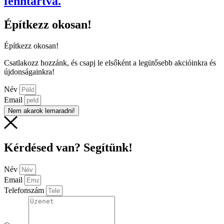
fenntartva.
Építkezz okosan!
Építkezz okosan!
Csatlakozz hozzánk, és csapj le elsőként a legütősebb akcióinkra és
újdonságainkra!
Név
Email
Nem akarok lemaradni!
Kérdésed van? Segítünk!
Név
Email
Telefonszám