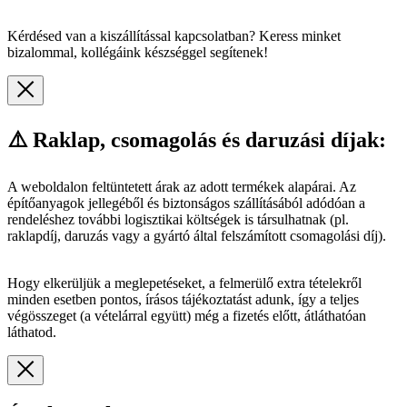
Kérdésed van a kiszállítással kapcsolatban? Keress minket
bizalommal, kollégáink készséggel segítenek!
⚠️ Raklap, csomagolás és daruzási díjak:
A weboldalon feltüntetett árak az adott termékek alapárai. Az
építőanyagok jellegéből és biztonságos szállításából adódóan a
rendeléshez további logisztikai költségek is társulhatnak (pl.
raklapdíj, daruzás vagy a gyártó által felszámított csomagolási díj).
Hogy elkerüljük a meglepetéseket, a felmerülő extra tételekről
minden esetben pontos, írásos tájékoztatást adunk, így a teljes
végösszeget (a vételárral együtt) még a fizetés előtt, átláthatóan
láthatod.