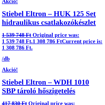
Akció!
Stiebel Eltron – HUK 125 Set
hidraulikus csatlakozókészlet
1 539 748
Ft
Original price was:
1 539 748 Ft.
1 308 786
Ft
Current price is:
1 308 786 Ft.
/db
Akció!
Stiebel Eltron – WDH 1010
SBP tároló hőszigetelés
417 830
Ft
Original price was: