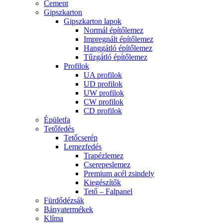
Cement
Gipszkarton
Gipszkarton lapok
Normál építőlemez
Impregnált építőlemez
Hanggátló építőlemez
Tűzgátló építőlemez
Profilok
UA profilok
UD profilok
UW profilok
CW profilok
CD profilok
Épületfa
Tetőfedés
Tetőcserép
Lemezfedés
Trapézlemez
Cserepeslemez
Premium acél zsindely
Kiegészítők
Tető – Falpanel
Fürdődézsák
Bányatermékek
Klíma