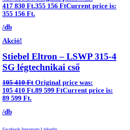
417 830 Ft.
355 156
Ft
Current price is:
355 156 Ft.
/db
Akció!
Stiebel Eltron – LSWP 315-4
SG légtechnikai cső
105 410
Ft
Original price was:
105 410 Ft.
89 599
Ft
Current price is:
89 599 Ft.
/db
Facebook
Instagram
Linkedin