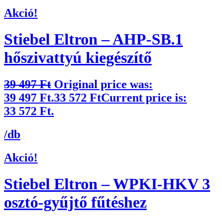
Akció!
Stiebel Eltron – AHP-SB.1
hőszivattyú kiegészítő
39 497
Ft
Original price was:
39 497 Ft.
33 572
Ft
Current price is:
33 572 Ft.
/db
Akció!
Stiebel Eltron – WPKI-HKV 3
osztó-gyűjtő fűtéshez