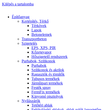
Kilépés a tartalomba
Építőanyag
Kertépítés, Térkő
Térkövek
Lapok
Betonelemek
Transzportbeton
Szigetelés
EPS, XPS, PIR
Kőzetgyapot
Hőszigetelő rendszerek
Purhabok, Szilikonok
Purhabok
Szilikonok és akrilok
Ragasztók és tömítők
Tubusos termékek
Járműipari termékek
Festék spray
FermFix termékek
Kinyomó pisztolyok
Nyílászárók
Tetőtéri ablak
Felülvilágító ablakok, ablak rolók lapostetőre