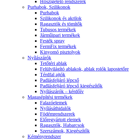
Hőszigetelő rendszerek
Purhabok, Szilikonok
Purhabok
Szilikonok és akrilok
Ragasztók és tömítők
Tubusos termékek
Járműipari termékek
Festék spray
FermFix termékek
Kinyomó pisztolyok
Nyílászárók
Tetőtéri ablak
Felülvilágító ablakok, ablak rolók lapostetőre
Térdfal ajtók
Padlásfeljáró lépcső
Padlásfeljáró lépcső kiegészítők
Nyílászárók – kérdőív
Magasépítési termékek
Falazóelemek
Nyílásáthidalók
Födémrendszerek
Előregyártott elemek
Ragasztók, Habarcsok
Szerszámok, Kiegészítők
Kéményrendszer