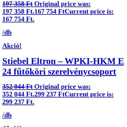
197 358
Ft
Original price was:
197 358 Ft.
167 754
Ft
Current price is:
167 754 Ft.
/db
Akció!
Stiebel Eltron – WPKI-HKM E
24 fűtőköri szerelvénycsoport
352 044
Ft
Original price was:
352 044 Ft.
299 237
Ft
Current price is:
299 237 Ft.
/db