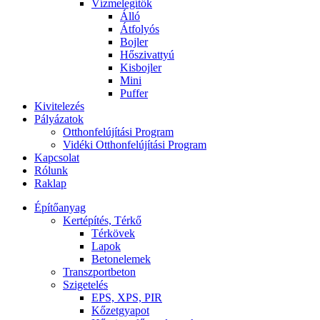
Vízmelegítők
Álló
Átfolyós
Bojler
Hőszivattyú
Kisbojler
Mini
Puffer
Kivitelezés
Pályázatok
Otthonfelújítási Program
Vidéki Otthonfelújítási Program
Kapcsolat
Rólunk
Raklap
Építőanyag
Kertépítés, Térkő
Térkövek
Lapok
Betonelemek
Transzportbeton
Szigetelés
EPS, XPS, PIR
Kőzetgyapot