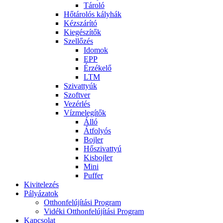
Tároló
Hőtárolós kályhák
Kézszárító
Kiegészítők
Szellőzés
Idomok
EPP
Érzékelő
LTM
Szivattyúk
Szoftver
Vezérlés
Vízmelegítők
Álló
Átfolyós
Bojler
Hőszivattyú
Kisbojler
Mini
Puffer
Kivitelezés
Pályázatok
Otthonfelújítási Program
Vidéki Otthonfelújítási Program
Kapcsolat