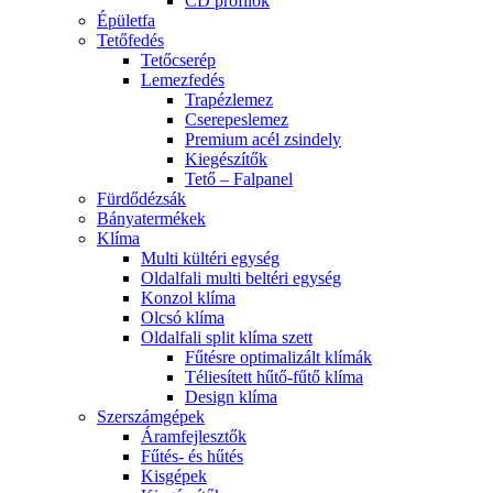
CD profilok
Épületfa
Tetőfedés
Tetőcserép
Lemezfedés
Trapézlemez
Cserepeslemez
Premium acél zsindely
Kiegészítők
Tető – Falpanel
Fürdődézsák
Bányatermékek
Klíma
Multi kültéri egység
Oldalfali multi beltéri egység
Konzol klíma
Olcsó klíma
Oldalfali split klíma szett
Fűtésre optimalizált klímák
Téliesített hűtő-fűtő klíma
Design klíma
Szerszámgépek
Áramfejlesztők
Fűtés- és hűtés
Kisgépek