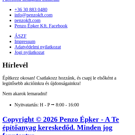
+36 30 883 0480
info@penzokft.com
penzokft.com
Penzo Épker Kft. Facebook
ÁSZF
Impressum
Adatvédelmi nyilatkozat
Jogi nyilatkozat
Hírlevél
Építkezz okosan! Csatlakozz hozzánk, és csapj le elsőként a
legütősebb akcióinkra és újdonságainkra!
Nem akarok lemaradni!
Nyitvatartás: H - P ⭢ 8:00 - 16:00
Copyright © 2026 Penzo Épker - A Te
építőanyag kereskedőd. Minden jog