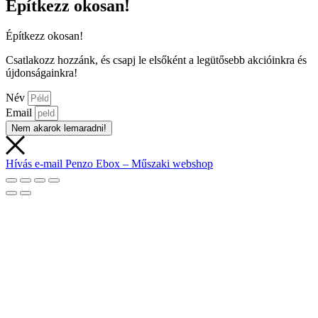
Építkezz okosan!
Építkezz okosan!
Csatlakozz hozzánk, és csapj le elsőként a legütősebb akcióinkra és
újdonságainkra!
Név
Email
Nem akarok lemaradni!
Hívás
e-mail
Penzo Ebox – Műszaki webshop