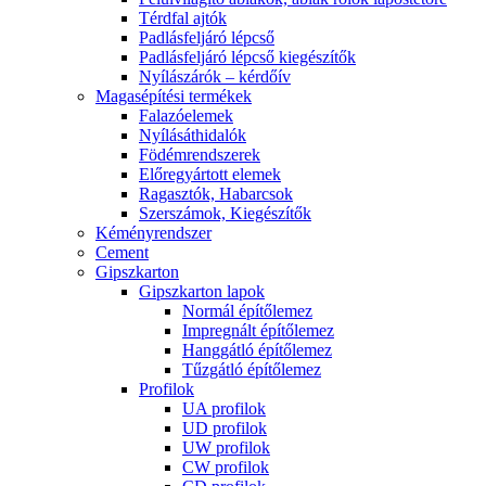
Térdfal ajtók
Padlásfeljáró lépcső
Padlásfeljáró lépcső kiegészítők
Nyílászárók – kérdőív
Magasépítési termékek
Falazóelemek
Nyílásáthidalók
Födémrendszerek
Előregyártott elemek
Ragasztók, Habarcsok
Szerszámok, Kiegészítők
Kéményrendszer
Cement
Gipszkarton
Gipszkarton lapok
Normál építőlemez
Impregnált építőlemez
Hanggátló építőlemez
Tűzgátló építőlemez
Profilok
UA profilok
UD profilok
UW profilok
CW profilok