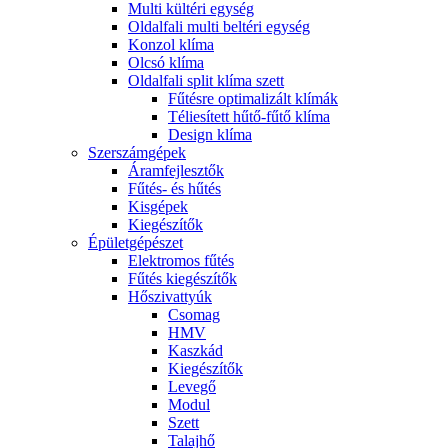
Multi kültéri egység
Oldalfali multi beltéri egység
Konzol klíma
Olcsó klíma
Oldalfali split klíma szett
Fűtésre optimalizált klímák
Téliesített hűtő-fűtő klíma
Design klíma
Szerszámgépek
Áramfejlesztők
Fűtés- és hűtés
Kisgépek
Kiegészítők
Épületgépészet
Elektromos fűtés
Fűtés kiegészítők
Hőszivattyúk
Csomag
HMV
Kaszkád
Kiegészítők
Levegő
Modul
Szett
Talajhő