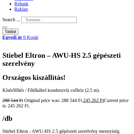
Rólunk
Raklap
Search ...
Találat
Egyedi ár
0
Kosár
Stiebel Eltron – AWU-HS 2.5 gépészeti
szerelvény
Országos kiszállítás!
Kísérőfűtés / Fűtőkábel kondenzvíz csőhöz (2,5 m).
288 544
Ft
Original price was: 288 544 Ft.
245 262
Ft
Current price
is: 245 262 Ft.
/db
Stiebel Eltron - AWU-HS 2.5 gépészeti szerelvény mennyiség