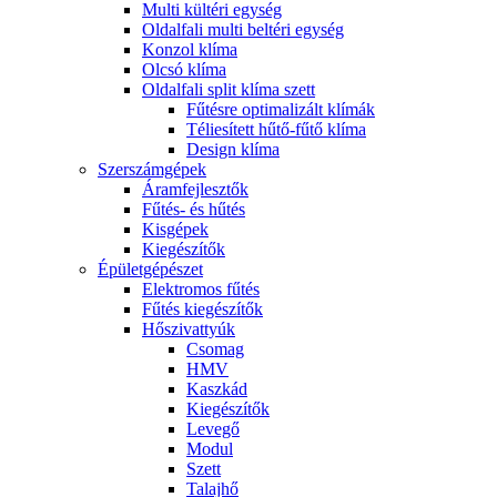
Multi kültéri egység
Oldalfali multi beltéri egység
Konzol klíma
Olcsó klíma
Oldalfali split klíma szett
Fűtésre optimalizált klímák
Téliesített hűtő-fűtő klíma
Design klíma
Szerszámgépek
Áramfejlesztők
Fűtés- és hűtés
Kisgépek
Kiegészítők
Épületgépészet
Elektromos fűtés
Fűtés kiegészítők
Hőszivattyúk
Csomag
HMV
Kaszkád
Kiegészítők
Levegő
Modul
Szett
Talajhő