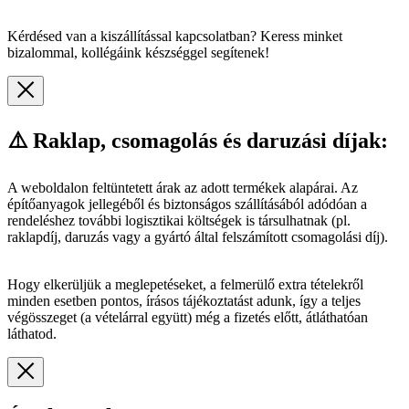
Kérdésed van a kiszállítással kapcsolatban? Keress minket
bizalommal, kollégáink készséggel segítenek!
⚠️ Raklap, csomagolás és daruzási díjak:
A weboldalon feltüntetett árak az adott termékek alapárai. Az
építőanyagok jellegéből és biztonságos szállításából adódóan a
rendeléshez további logisztikai költségek is társulhatnak (pl.
raklapdíj, daruzás vagy a gyártó által felszámított csomagolási díj).
Hogy elkerüljük a meglepetéseket, a felmerülő extra tételekről
minden esetben pontos, írásos tájékoztatást adunk, így a teljes
végösszeget (a vételárral együtt) még a fizetés előtt, átláthatóan
láthatod.