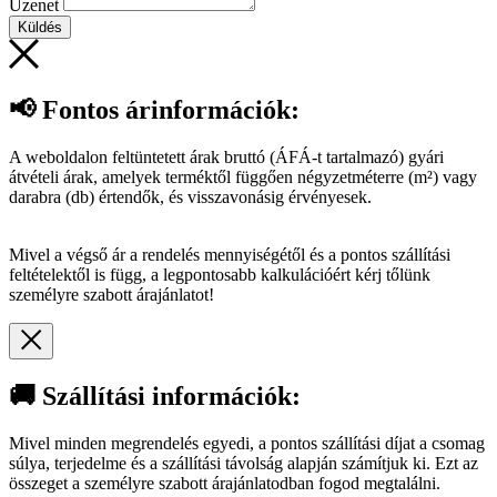
Üzenet
Küldés
📢 Fontos árinformációk:
A weboldalon feltüntetett árak bruttó (ÁFÁ-t tartalmazó) gyári
átvételi árak, amelyek terméktől függően négyzetméterre (m²) vagy
darabra (db) értendők, és visszavonásig érvényesek.
Mivel a végső ár a rendelés mennyiségétől és a pontos szállítási
feltételektől is függ, a legpontosabb kalkulációért kérj tőlünk
személyre szabott árajánlatot!
🚚 Szállítási információk:
Mivel minden megrendelés egyedi, a pontos szállítási díjat a csomag
súlya, terjedelme és a szállítási távolság alapján számítjuk ki. Ezt az
összeget a személyre szabott árajánlatodban fogod megtalálni.