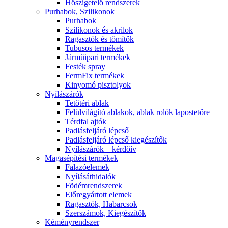
Hőszigetelő rendszerek
Purhabok, Szilikonok
Purhabok
Szilikonok és akrilok
Ragasztók és tömítők
Tubusos termékek
Járműipari termékek
Festék spray
FermFix termékek
Kinyomó pisztolyok
Nyílászárók
Tetőtéri ablak
Felülvilágító ablakok, ablak rolók lapostetőre
Térdfal ajtók
Padlásfeljáró lépcső
Padlásfeljáró lépcső kiegészítők
Nyílászárók – kérdőív
Magasépítési termékek
Falazóelemek
Nyílásáthidalók
Födémrendszerek
Előregyártott elemek
Ragasztók, Habarcsok
Szerszámok, Kiegészítők
Kéményrendszer