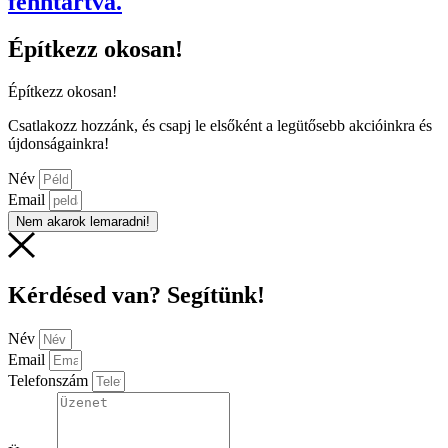
fenntartva.
Építkezz okosan!
Építkezz okosan!
Csatlakozz hozzánk, és csapj le elsőként a legütősebb akcióinkra és
újdonságainkra!
Név
Email
Nem akarok lemaradni!
Kérdésed van? Segítünk!
Név
Email
Telefonszám