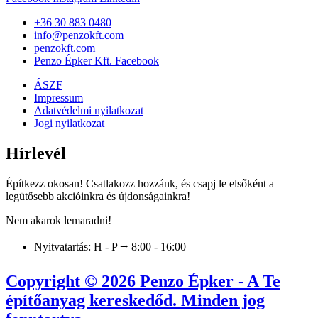
+36 30 883 0480
info@penzokft.com
penzokft.com
Penzo Épker Kft. Facebook
ÁSZF
Impressum
Adatvédelmi nyilatkozat
Jogi nyilatkozat
Hírlevél
Építkezz okosan! Csatlakozz hozzánk, és csapj le elsőként a
legütősebb akcióinkra és újdonságainkra!
Nem akarok lemaradni!
Nyitvatartás: H - P ⭢ 8:00 - 16:00
Copyright © 2026 Penzo Épker - A Te
építőanyag kereskedőd. Minden jog