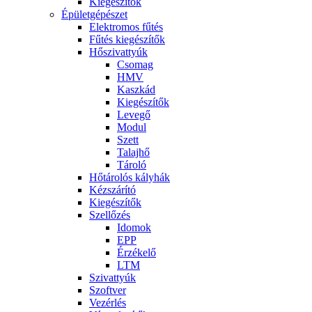
Kiegészítők
Épületgépészet
Elektromos fűtés
Fűtés kiegészítők
Hőszivattyúk
Csomag
HMV
Kaszkád
Kiegészítők
Levegő
Modul
Szett
Talajhő
Tároló
Hőtárolós kályhák
Kézszárító
Kiegészítők
Szellőzés
Idomok
EPP
Érzékelő
LTM
Szivattyúk
Szoftver
Vezérlés