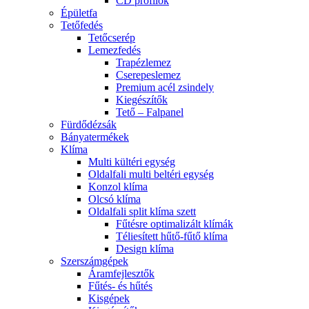
CD profilok
Épületfa
Tetőfedés
Tetőcserép
Lemezfedés
Trapézlemez
Cserepeslemez
Premium acél zsindely
Kiegészítők
Tető – Falpanel
Fürdődézsák
Bányatermékek
Klíma
Multi kültéri egység
Oldalfali multi beltéri egység
Konzol klíma
Olcsó klíma
Oldalfali split klíma szett
Fűtésre optimalizált klímák
Téliesített hűtő-fűtő klíma
Design klíma
Szerszámgépek
Áramfejlesztők
Fűtés- és hűtés
Kisgépek