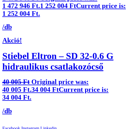
1 472 946 Ft.
1 252 004
Ft
Current price is:
1 252 004 Ft.
/db
Akció!
Stiebel Eltron – SD 32-0.6 G
hidraulikus csatlakozócső
40 005
Ft
Original price was:
40 005 Ft.
34 004
Ft
Current price is:
34 004 Ft.
/db
Facebook
Instagram
Linkedin