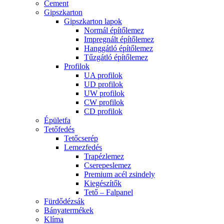
Cement
Gipszkarton
Gipszkarton lapok
Normál építőlemez
Impregnált építőlemez
Hanggátló építőlemez
Tűzgátló építőlemez
Profilok
UA profilok
UD profilok
UW profilok
CW profilok
CD profilok
Épületfa
Tetőfedés
Tetőcserép
Lemezfedés
Trapézlemez
Cserepeslemez
Premium acél zsindely
Kiegészítők
Tető – Falpanel
Fürdődézsák
Bányatermékek
Klíma