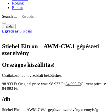
Rólunk
Raklap
Search ...
Találat
Egyedi ár
0
Kosár
Stiebel Eltron – AWM-CW.1 gépészeti
szerelvény
Országos kiszállítás!
Csatlakozó idom vízoldali bekötéshez.
98 933
Ft
Original price was: 98 933 Ft.
84 093
Ft
Current price is:
84 093 Ft.
/db
Stiebel Eltron - AWM-CW.1 gépészeti szerelvény mennyiség