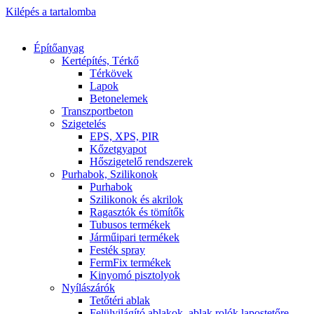
Kilépés a tartalomba
Építőanyag
Kertépítés, Térkő
Térkövek
Lapok
Betonelemek
Transzportbeton
Szigetelés
EPS, XPS, PIR
Kőzetgyapot
Hőszigetelő rendszerek
Purhabok, Szilikonok
Purhabok
Szilikonok és akrilok
Ragasztók és tömítők
Tubusos termékek
Járműipari termékek
Festék spray
FermFix termékek
Kinyomó pisztolyok
Nyílászárók
Tetőtéri ablak
Felülvilágító ablakok, ablak rolók lapostetőre