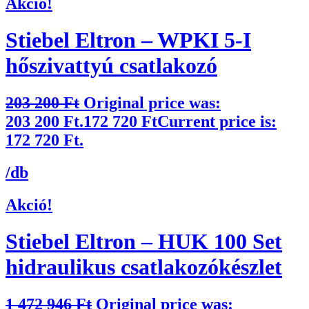
Akció!
Stiebel Eltron – WPKI 5-I
hőszivattyú csatlakozó
203 200
Ft
Original price was:
203 200 Ft.
172 720
Ft
Current price is:
172 720 Ft.
/db
Akció!
Stiebel Eltron – HUK 100 Set
hidraulikus csatlakozókészlet
1 472 946
Ft
Original price was: