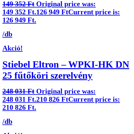
149 352
Ft
Original price was:
149 352 Ft.
126 949
Ft
Current price is:
126 949 Ft.
/db
Akció!
Stiebel Eltron – WPKI-HK DN
25 fűtőköri szerelvény
248 031
Ft
Original price was:
248 031 Ft.
210 826
Ft
Current price is:
210 826 Ft.
/db