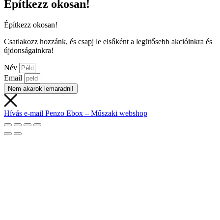
Építkezz okosan!
Építkezz okosan!
Csatlakozz hozzánk, és csapj le elsőként a legütősebb akcióinkra és
újdonságainkra!
Név
Email
Nem akarok lemaradni!
Hívás
e-mail
Penzo Ebox – Műszaki webshop