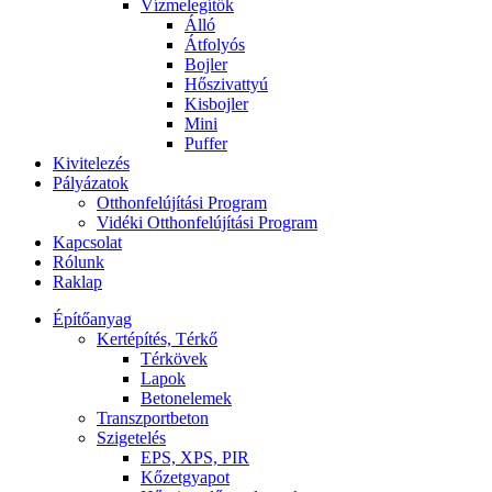
Vízmelegítők
Álló
Átfolyós
Bojler
Hőszivattyú
Kisbojler
Mini
Puffer
Kivitelezés
Pályázatok
Otthonfelújítási Program
Vidéki Otthonfelújítási Program
Kapcsolat
Rólunk
Raklap
Építőanyag
Kertépítés, Térkő
Térkövek
Lapok
Betonelemek
Transzportbeton
Szigetelés
EPS, XPS, PIR
Kőzetgyapot