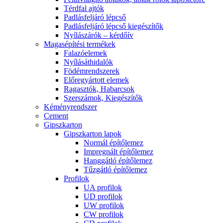
Térdfal ajtók
Padlásfeljáró lépcső
Padlásfeljáró lépcső kiegészítők
Nyílászárók – kérdőív
Magasépítési termékek
Falazóelemek
Nyílásáthidalók
Födémrendszerek
Előregyártott elemek
Ragasztók, Habarcsok
Szerszámok, Kiegészítők
Kéményrendszer
Cement
Gipszkarton
Gipszkarton lapok
Normál építőlemez
Impregnált építőlemez
Hanggátló építőlemez
Tűzgátló építőlemez
Profilok
UA profilok
UD profilok
UW profilok
CW profilok