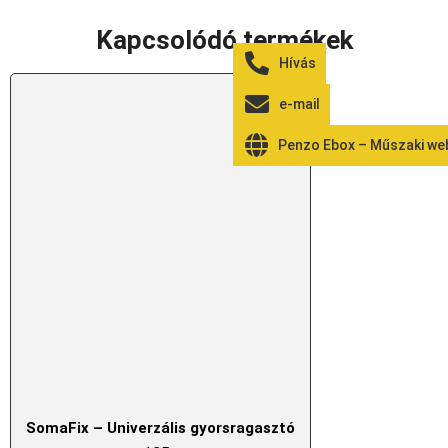
Kapcsolódó termékek
Hívás
e-mail
Penzo Ebox – Műszaki w
SomaFix – Univerzális gyorsragasztó