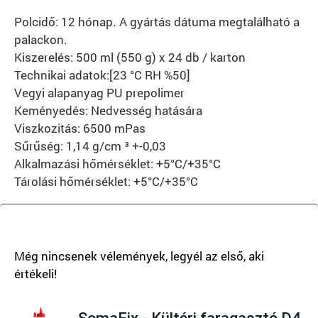
Polcidő: 12 hónap. A gyártás dátuma megtalálható a
palackon.
Kiszerelés: 500 ml (550 g) x 24 db / karton
Technikai adatok:[23 °C RH %50]
Vegyi alapanyag PU prepolimer
Keményedés: Nedvesség hatására
Viszkozitás: 6500 mPas
Sűrűség: 1,14 g/cm ³ +-0,03
Alkalmazási hőmérséklet: +5°C/+35°C
Tárolási hőmérséklet: +5°C/+35°C
There are no reviews yet