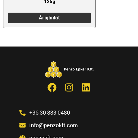
125g
Árajánlat
+36 30 883 0480
info@penzokft.com
penzokft.com