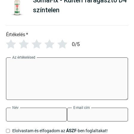
SomaFix - Kültéri faragasztó D4
színtelen
Értékelés
*
0/5
Az értékelésed
Név
E-mail cím
Elolvastam és elfogadom az
-ben foglaltakat!
ÁSZF