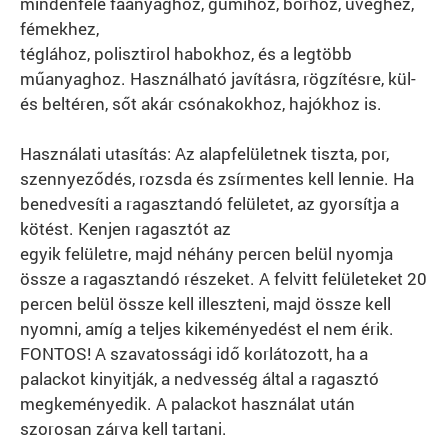
mindenféle faanyaghoz, gumihoz, bőrhöz, üveghez,
fémekhez,
téglához, polisztirol habokhoz, és a legtöbb
műanyaghoz. Használható javításra, rögzítésre, kül-
és beltéren, sőt akár csónakokhoz, hajókhoz is.
Használati utasítás: Az alapfelületnek tiszta, por,
szennyeződés, rozsda és zsírmentes kell lennie. Ha
benedvesíti a ragasztandó felületet, az gyorsítja a
kötést. Kenjen ragasztót az
egyik felületre, majd néhány percen belül nyomja
össze a ragasztandó részeket. A felvitt felületeket 20
percen belül össze kell illeszteni, majd össze kell
nyomni, amíg a teljes kikeményedést el nem érik.
FONTOS! A szavatossági idő korlátozott, ha a
palackot kinyitják, a nedvesség által a ragasztó
megkeményedik. A palackot használat után
szorosan zárva kell tartani.