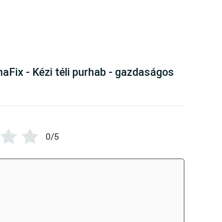
here are no reviews yet
aFix - Kézi téli purhab - gazdaságos
0/5