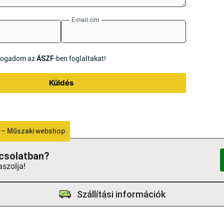
E-mail cím
lfogadom az
-ben foglaltakat!
ÁSZF
Küldés
 – Műszaki webshop
csolatban?
aszolja!
Szállítási információk