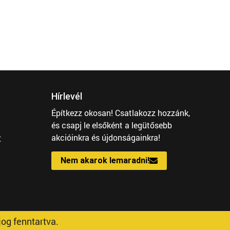
Hírlevél
Építkezz okosan! Csatlakozz hozzánk,
és csapj le elsőként a legütősebb
t
akcióinkra és újdonságainkra!
Nem akarok lemaradni!
og fenntartva.