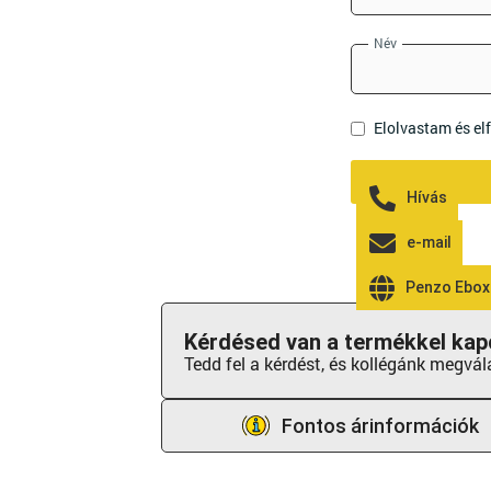
Név
Elolvastam és e
Hívás
e-mail
Penzo Ebox
Kérdésed van a termékkel kap
Tedd fel a kérdést, és kollégánk megvál
Fontos árinformációk