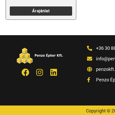
Árajánlat
+36 30 8
info@pen
penzokft
Penzo Ép
Copyright © 2