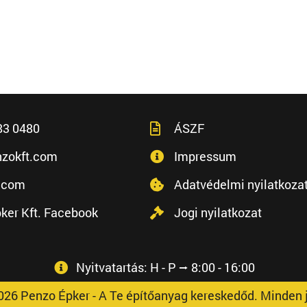
83 0480
ÁSZF
zokft.com
Impressum
.com
Adatvédelmi nyilatkoza
ker Kft. Facebook
Jogi nyilatkozat
Nyitvatartás: H - P ⭢ 8:00 - 16:00
026 Penzo Épker - A Te építőanyag kereskedőd. Minden j