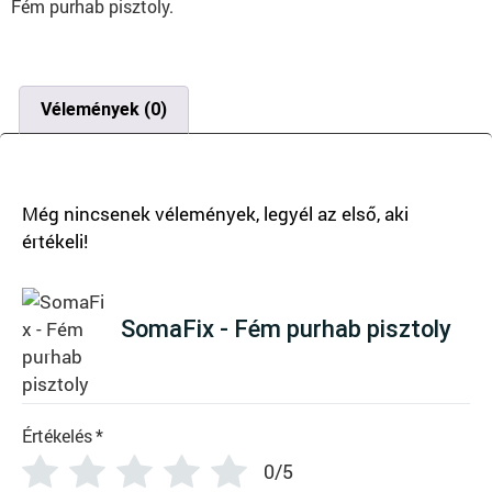
Fém purhab pisztoly.
Vélemények (0)
There are no reviews yet
SomaFix - Fém purhab pisztoly
Értékelés
*
0/5