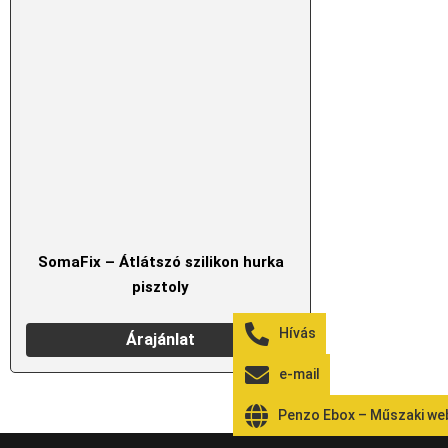
SomaFix – Átlátszó szilikon hurka
pisztoly
Hívás
Árajánlat
e-mail
Penzo Ebox – Műszaki w