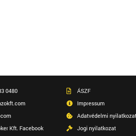
83 0480
ÁSZF
zokft.com
Impressum
.com
Adatvédelmi nyilatkoza
ker Kft. Facebook
Jogi nyilatkozat