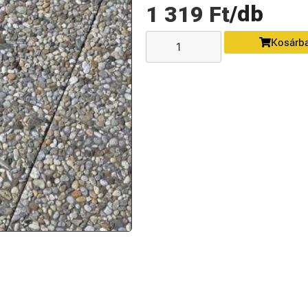
/db
1 319
Ft
Kosárb