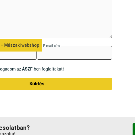
 – Műszaki webshop
E-mail cím
lfogadom az
-ben foglaltakat!
ÁSZF
Küldés
csolatban?
aszolja!