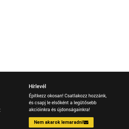
Hírlevél
Építkezz okosan! Csatlakozz hozzánk,
és csapj le elsőként a legütősebb
t
akcióinkra és újdonságainkra!
Nem akarok lemaradni!