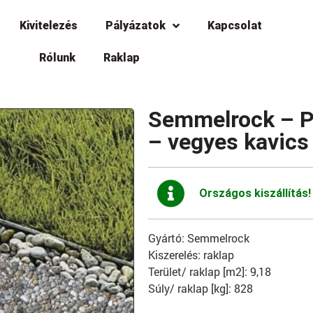
Kivitelezés
Pályázatok
Kapcsolat
Rólunk
Raklap
Semmelrock – P
– vegyes kavics
Országos kiszállítás!
Gyártó: Semmelrock
Kiszerelés: raklap
Terület/ raklap [m2]: 9,18
Súly/ raklap [kg]: 828