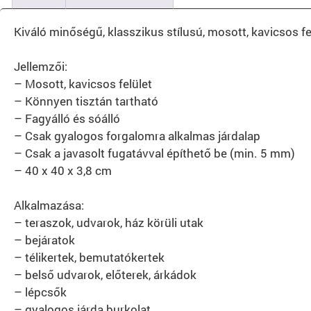
Kiváló minőségű, klasszikus stílusú, mosott, kavicsos fel
Jellemzői:
– Mosott, kavicsos felület
– Könnyen tisztán tartható
– Fagyálló és sóálló
– Csak gyalogos forgalomra alkalmas járdalap
– Csak a javasolt fugatávval építhető be (min. 5 mm)
– 40 x 40 x 3,8 cm
Alkalmazása:
– teraszok, udvarok, ház körüli utak
– bejáratok
– télikertek, bemutatókertek
– belső udvarok, előterek, árkádok
– lépcsők
– gyalogos járda burkolat