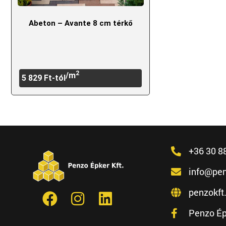
Abeton – Avante 8 cm térkő
2
/m
5 829
Ft
-tól
+36 30 8
info@pen
penzokft
Penzo Ép