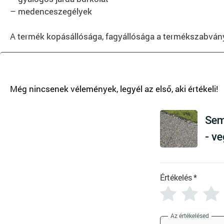
– medenceszegélyek
A termék kopásállósága, fagyállósága a termékszabvány 
T
Sem
- v
Értékelés
*
Az értékelésed