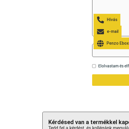
Hívás
e-mail
Penzo Ebox
Név
Elolvastam és e
Kérdésed van a termékkel kap
Tedd fel a kérdést, és kollégánk megvál