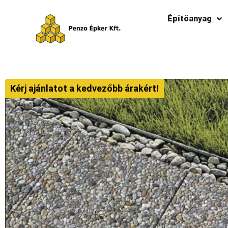
Építőanyag
Kérj ajánlatot a kedvezőbb árakért!