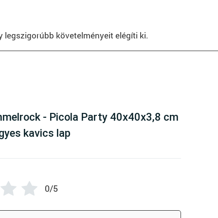
legszigorúbb követelményeit elégíti ki.
here are no reviews yet
melrock - Picola Party 40x40x3,8 cm
egyes kavics lap
0/5