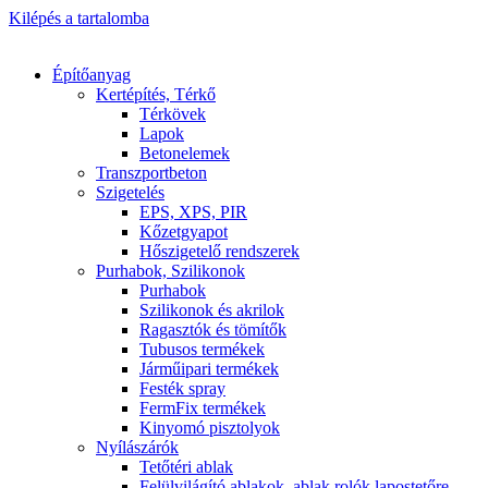
Kilépés a tartalomba
Építőanyag
Kertépítés, Térkő
Térkövek
Lapok
Betonelemek
Transzportbeton
Szigetelés
EPS, XPS, PIR
Kőzetgyapot
Hőszigetelő rendszerek
Purhabok, Szilikonok
Purhabok
Szilikonok és akrilok
Ragasztók és tömítők
Tubusos termékek
Járműipari termékek
Festék spray
FermFix termékek
Kinyomó pisztolyok
Nyílászárók
Tetőtéri ablak
Felülvilágító ablakok, ablak rolók lapostetőre