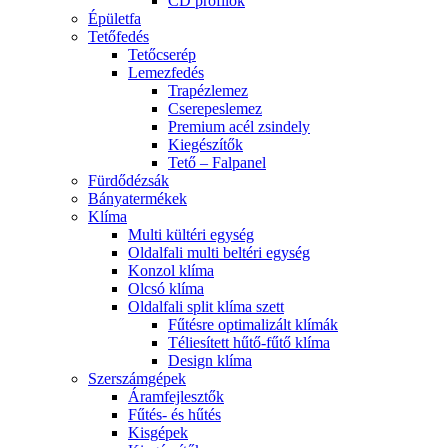
CD profilok
Épületfa
Tetőfedés
Tetőcserép
Lemezfedés
Trapézlemez
Cserepeslemez
Premium acél zsindely
Kiegészítők
Tető – Falpanel
Fürdődézsák
Bányatermékek
Klíma
Multi kültéri egység
Oldalfali multi beltéri egység
Konzol klíma
Olcsó klíma
Oldalfali split klíma szett
Fűtésre optimalizált klímák
Téliesített hűtő-fűtő klíma
Design klíma
Szerszámgépek
Áramfejlesztők
Fűtés- és hűtés
Kisgépek