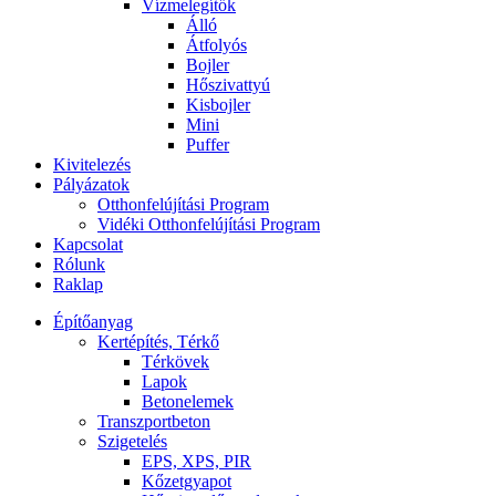
Vízmelegítők
Álló
Átfolyós
Bojler
Hőszivattyú
Kisbojler
Mini
Puffer
Kivitelezés
Pályázatok
Otthonfelújítási Program
Vidéki Otthonfelújítási Program
Kapcsolat
Rólunk
Raklap
Építőanyag
Kertépítés, Térkő
Térkövek
Lapok
Betonelemek
Transzportbeton
Szigetelés
EPS, XPS, PIR
Kőzetgyapot