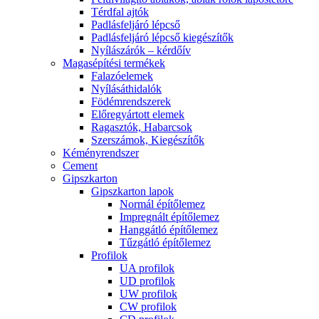
Térdfal ajtók
Padlásfeljáró lépcső
Padlásfeljáró lépcső kiegészítők
Nyílászárók – kérdőív
Magasépítési termékek
Falazóelemek
Nyílásáthidalók
Födémrendszerek
Előregyártott elemek
Ragasztók, Habarcsok
Szerszámok, Kiegészítők
Kéményrendszer
Cement
Gipszkarton
Gipszkarton lapok
Normál építőlemez
Impregnált építőlemez
Hanggátló építőlemez
Tűzgátló építőlemez
Profilok
UA profilok
UD profilok
UW profilok
CW profilok