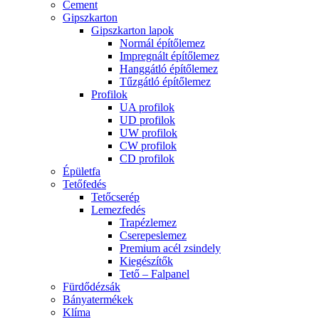
Cement
Gipszkarton
Gipszkarton lapok
Normál építőlemez
Impregnált építőlemez
Hanggátló építőlemez
Tűzgátló építőlemez
Profilok
UA profilok
UD profilok
UW profilok
CW profilok
CD profilok
Épületfa
Tetőfedés
Tetőcserép
Lemezfedés
Trapézlemez
Cserepeslemez
Premium acél zsindely
Kiegészítők
Tető – Falpanel
Fürdődézsák
Bányatermékek
Klíma