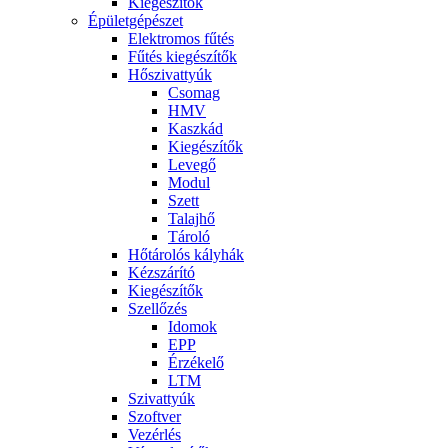
Kiegészítők
Épületgépészet
Elektromos fűtés
Fűtés kiegészítők
Hőszivattyúk
Csomag
HMV
Kaszkád
Kiegészítők
Levegő
Modul
Szett
Talajhő
Tároló
Hőtárolós kályhák
Kézszárító
Kiegészítők
Szellőzés
Idomok
EPP
Érzékelő
LTM
Szivattyúk
Szoftver
Vezérlés