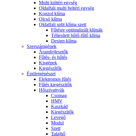
Multi kültéri egység
Oldalfali multi beltéri egység
Konzol klíma
Olcsó klíma
Oldalfali split klíma szett
Fűtésre optimalizált klímák
Téliesített hűtő-fűtő klíma
Design klíma
Szerszámgépek
Áramfejlesztők
Fűtés- és hűtés
Kisgépek
Kiegészítők
Épületgépészet
Elektromos fűtés
Fűtés kiegészítők
Hőszivattyúk
Csomag
HMV
Kaszkád
Kiegészítők
Levegő
Modul
Szett
Talajhő