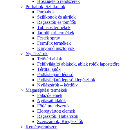
Hőszigetelő rendszerek
Purhabok, Szilikonok
Purhabok
Szilikonok és akrilok
Ragasztók és tömítők
Tubusos termékek
Járműipari termékek
Festék spray
FermFix termékek
Kinyomó pisztolyok
Nyílászárók
Tetőtéri ablak
Felülvilágító ablakok, ablak rolók lapostetőre
Térdfal ajtók
Padlásfeljáró lépcső
Padlásfeljáró lépcső kiegészítők
Nyílászárók – kérdőív
Magasépítési termékek
Falazóelemek
Nyílásáthidalók
Födémrendszerek
Előregyártott elemek
Ragasztók, Habarcsok
Szerszámok, Kiegészítők
Kéményrendszer