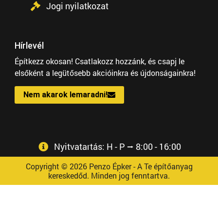
Jogi nyilatkozat
Hírlevél
Építkezz okosan! Csatlakozz hozzánk, és csapj le
elsőként a legütősebb akcióinkra és újdonságainkra!
Nem akarok lemaradni!
Nyitvatartás: H - P ⭢ 8:00 - 16:00
Copyright © 2026 Penzo Épker - A Te építőanyag
kereskedőd. Minden jog fenntartva.