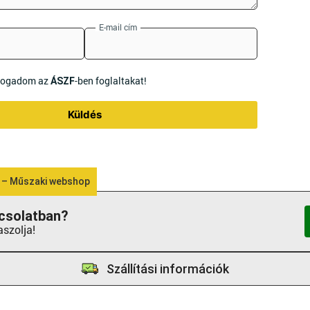
E-mail cím
lfogadom az
-ben foglaltakat!
ÁSZF
Küldés
 – Műszaki webshop
csolatban?
aszolja!
Szállítási információk