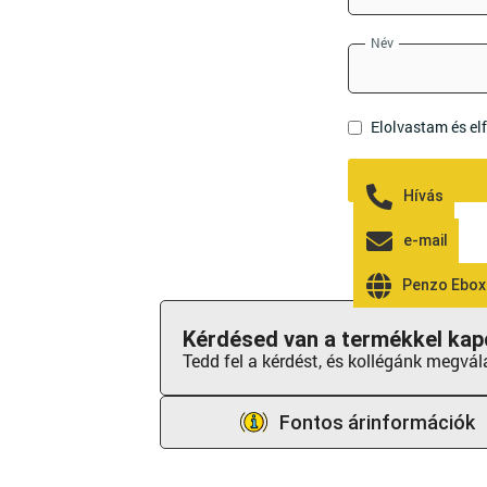
Név
Elolvastam és e
Hívás
e-mail
Penzo Ebox
Kérdésed van a termékkel kap
Tedd fel a kérdést, és kollégánk megvál
Fontos árinformációk