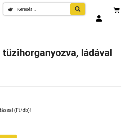
t tüzihorganyozva, ládával
ással (Ft/db)!