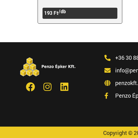
/db
193
Ft
+36 30 8
info@pen
penzokft
Penzo Ép
Copyright © 2