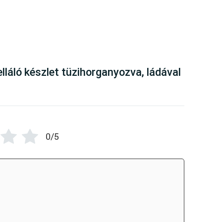
here are no reviews yet
elláló készlet tüzihorganyozva, ládával
0/5