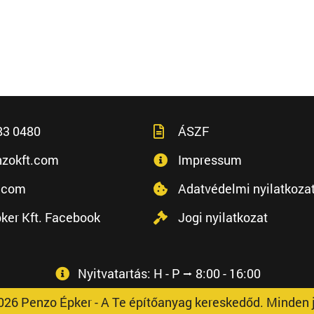
83 0480
ÁSZF
zokft.com
Impressum
.com
Adatvédelmi nyilatkoza
ker Kft. Facebook
Jogi nyilatkozat
Nyitvatartás: H - P ⭢ 8:00 - 16:00
026 Penzo Épker - A Te építőanyag kereskedőd. Minden j