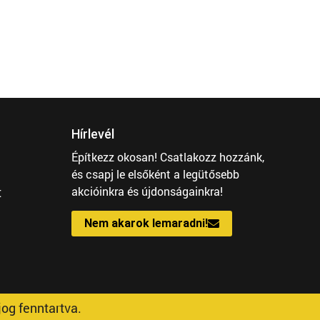
/d
112 808
Ft
Hírlevél
Építkezz okosan! Csatlakozz hozzánk,
és csapj le elsőként a legütősebb
t
akcióinkra és újdonságainkra!
Nem akarok lemaradni!
og fenntartva.