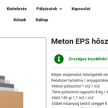
Kivitelezés
Pályázatok
Kapcsolat
Rólunk
Raklap
Meton EPS hőszi
Országos kiszállítás!
Kérjen árajánlatot hőszigetelő re
Rendszer tartalma / anyagszüksé
-Meton polisztirol 1 m2 / m2
-Terra polisztirol ragasztó 8 kg
-Háló 145 gr 1,1 m2 / m2
-Dübel műanyag beütő szeggel 6