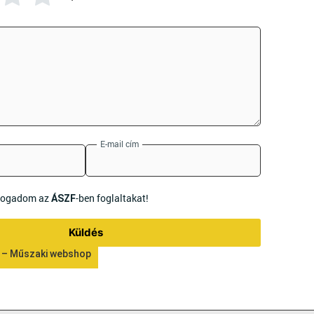
E-mail cím
lfogadom az
-ben foglaltakat!
ÁSZF
Küldés
 – Műszaki webshop