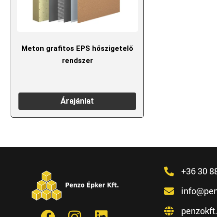
Meton grafitos EPS hőszigetelő
rendszer
Árajánlat
+36 30 8
info@pen
penzokft