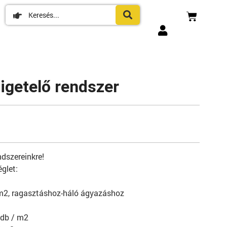
getelő rendszer
ndszereinkre!
glet:
 / m2, ragasztáshoz-háló ágyazáshoz
 db / m2