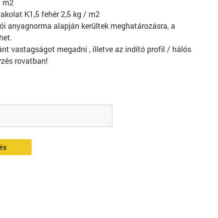
/ m2
vakolat K1,5 fehér 2,5 kg / m2
ói anyagnorma alapján kerültek meghatározásra, a
het.
ánt vastagságot megadni , illetve az indító profil / hálós
zés rovatban!
és