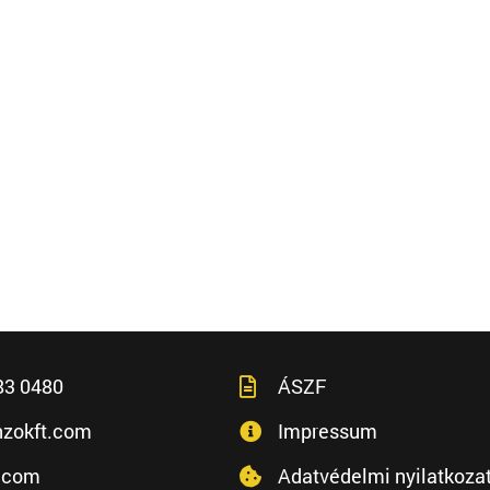
83 0480
ÁSZF
zokft.com
Impressum
.com
Adatvédelmi nyilatkoza