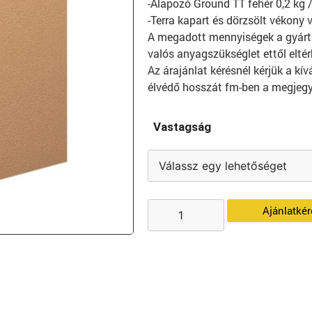
-Alapozó Ground TT fehér 0,2 kg 
-Terra kapart és dörzsölt vékony 
A megadott mennyiségek a gyárt
valós anyagszükséglet ettől eltér
Az árajánlat kérésnél kérjük a kív
élvédő hosszát fm-ben a megjegy
Vastagság
Ajánlatkér