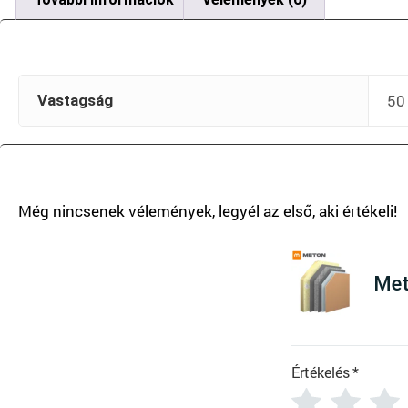
50
Vastagság
T
Met
Értékelés
*