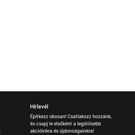
Hírlevél
Építkezz okosan! Csatlakozz hozzánk,
és csapj le elsőként a legütősebb
t
akcióinkra és újdonságainkra!