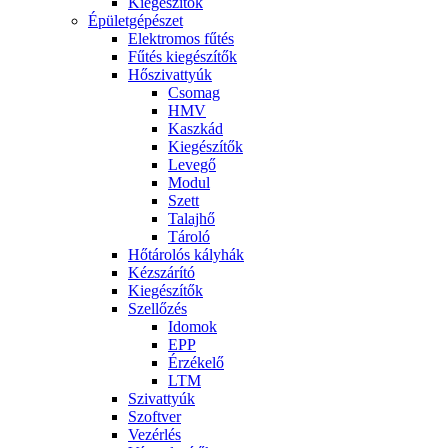
Kiegészítők
Épületgépészet
Elektromos fűtés
Fűtés kiegészítők
Hőszivattyúk
Csomag
HMV
Kaszkád
Kiegészítők
Levegő
Modul
Szett
Talajhő
Tároló
Hőtárolós kályhák
Kézszárító
Kiegészítők
Szellőzés
Idomok
EPP
Érzékelő
LTM
Szivattyúk
Szoftver
Vezérlés