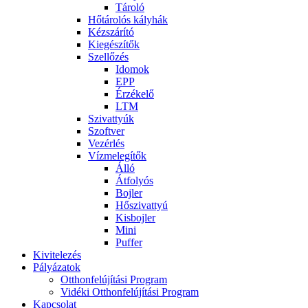
Tároló
Hőtárolós kályhák
Kézszárító
Kiegészítők
Szellőzés
Idomok
EPP
Érzékelő
LTM
Szivattyúk
Szoftver
Vezérlés
Vízmelegítők
Álló
Átfolyós
Bojler
Hőszivattyú
Kisbojler
Mini
Puffer
Kivitelezés
Pályázatok
Otthonfelújítási Program
Vidéki Otthonfelújítási Program
Kapcsolat