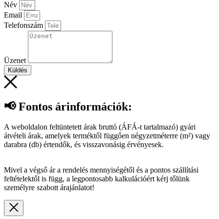
Név
Email
Telefonszám
Üzenet
Küldés
📢 Fontos árinformációk:
A weboldalon feltüntetett árak bruttó (ÁFÁ-t tartalmazó) gyári
átvételi árak, amelyek terméktől függően négyzetméterre (m²) vagy
darabra (db) értendők, és visszavonásig érvényesek.
Mivel a végső ár a rendelés mennyiségétől és a pontos szállítási
feltételektől is függ, a legpontosabb kalkulációért kérj tőlünk
személyre szabott árajánlatot!