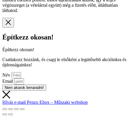
végösszeget (a vételárral együtt) még a fizetés előtt, átláthatóan
láthatod.
Építkezz okosan!
Építkezz okosan!
Csatlakozz hozzánk, és csapj le elsőként a legütősebb akcióinkra és
újdonságainkra!
Név
Email
Nem akarok lemaradni!
Hívás
e-mail
Penzo Ebox – Műszaki webshop