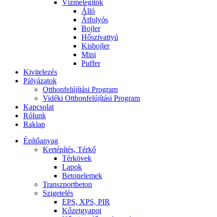
Vízmelegítők
Álló
Átfolyós
Bojler
Hőszivattyú
Kisbojler
Mini
Puffer
Kivitelezés
Pályázatok
Otthonfelújítási Program
Vidéki Otthonfelújítási Program
Kapcsolat
Rólunk
Raklap
Építőanyag
Kertépítés, Térkő
Térkövek
Lapok
Betonelemek
Transzportbeton
Szigetelés
EPS, XPS, PIR
Kőzetgyapot