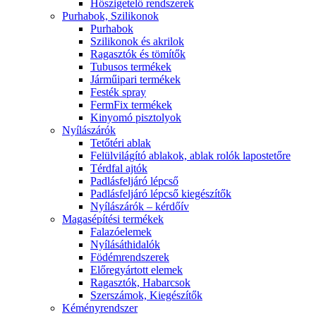
Hőszigetelő rendszerek
Purhabok, Szilikonok
Purhabok
Szilikonok és akrilok
Ragasztók és tömítők
Tubusos termékek
Járműipari termékek
Festék spray
FermFix termékek
Kinyomó pisztolyok
Nyílászárók
Tetőtéri ablak
Felülvilágító ablakok, ablak rolók lapostetőre
Térdfal ajtók
Padlásfeljáró lépcső
Padlásfeljáró lépcső kiegészítők
Nyílászárók – kérdőív
Magasépítési termékek
Falazóelemek
Nyílásáthidalók
Födémrendszerek
Előregyártott elemek
Ragasztók, Habarcsok
Szerszámok, Kiegészítők
Kéményrendszer