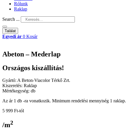
Rólunk
Raklap
Search ...
Találat
Egyedi ár
0
Kosár
Abeton – Mederlap
Országos kiszállítás!
Gyártó: A Beton-Viacolor Térkő Zrt.
Kiszerelés: Raklap
Mértékegység: db
Az ár 1 db -ra vonatkozik. Minimum rendelési mennyiség 1 raklap.
5 999
Ft
-tól
2
/m