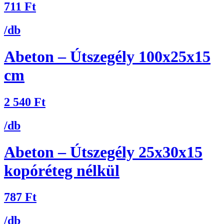
711
Ft
/db
Abeton – Útszegély 100x25x15
cm
2 540
Ft
/db
Abeton – Útszegély 25x30x15
kopóréteg nélkül
787
Ft
/db