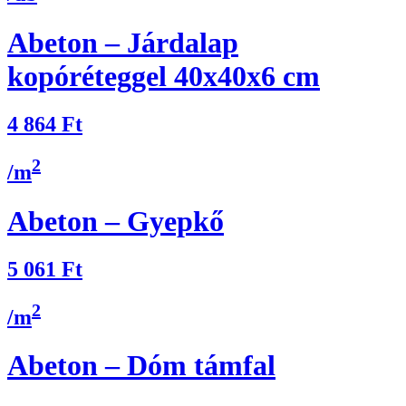
Abeton – Járdalap
kopóréteggel 40x40x6 cm
4 864
Ft
2
/m
Abeton – Gyepkő
5 061
Ft
2
/m
Abeton – Dóm támfal