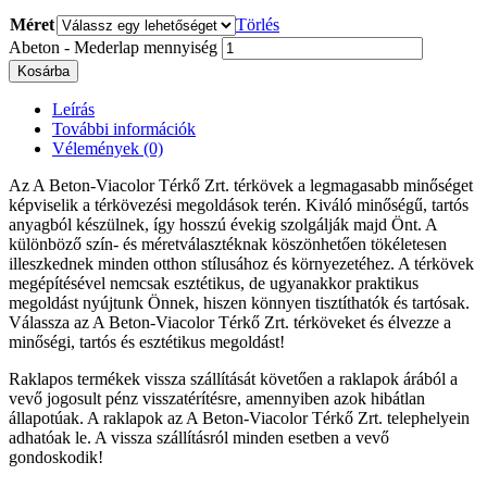
Méret
Törlés
Abeton - Mederlap mennyiség
Kosárba
Leírás
További információk
Vélemények (0)
Az A Beton-Viacolor Térkő Zrt. térkövek a legmagasabb minőséget
képviselik a térkövezési megoldások terén. Kiváló minőségű, tartós
anyagból készülnek, így hosszú évekig szolgálják majd Önt. A
különböző szín- és méretválasztéknak köszönhetően tökéletesen
illeszkednek minden otthon stílusához és környezetéhez. A térkövek
megépítésével nemcsak esztétikus, de ugyanakkor praktikus
megoldást nyújtunk Önnek, hiszen könnyen tisztíthatók és tartósak.
Válassza az A Beton-Viacolor Térkő Zrt. térköveket és élvezze a
minőségi, tartós és esztétikus megoldást!
Raklapos termékek vissza szállítását követően a raklapok árából a
vevő jogosult pénz visszatérítésre, amennyiben azok hibátlan
állapotúak. A raklapok az A Beton-Viacolor Térkő Zrt. telephelyein
adhatóak le. A vissza szállításról minden esetben a vevő
gondoskodik!