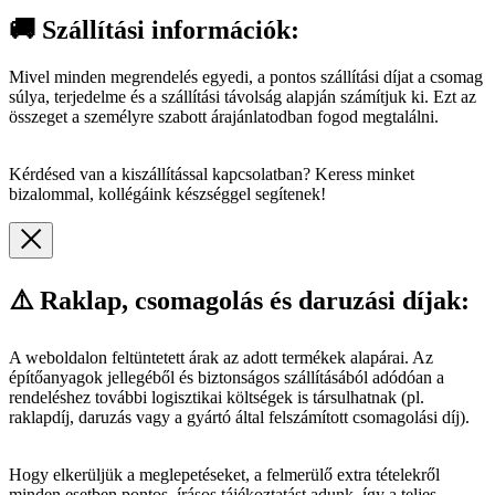
🚚 Szállítási információk:
Mivel minden megrendelés egyedi, a pontos szállítási díjat a csomag
súlya, terjedelme és a szállítási távolság alapján számítjuk ki. Ezt az
összeget a személyre szabott árajánlatodban fogod megtalálni.
Kérdésed van a kiszállítással kapcsolatban? Keress minket
bizalommal, kollégáink készséggel segítenek!
⚠️ Raklap, csomagolás és daruzási díjak:
A weboldalon feltüntetett árak az adott termékek alapárai. Az
építőanyagok jellegéből és biztonságos szállításából adódóan a
rendeléshez további logisztikai költségek is társulhatnak (pl.
raklapdíj, daruzás vagy a gyártó által felszámított csomagolási díj).
Hogy elkerüljük a meglepetéseket, a felmerülő extra tételekről
minden esetben pontos, írásos tájékoztatást adunk, így a teljes