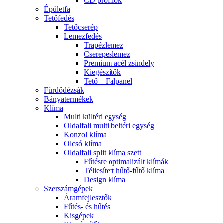
CD profilok
Épületfa
Tetőfedés
Tetőcserép
Lemezfedés
Trapézlemez
Cserepeslemez
Premium acél zsindely
Kiegészítők
Tető – Falpanel
Fürdődézsák
Bányatermékek
Klíma
Multi kültéri egység
Oldalfali multi beltéri egység
Konzol klíma
Olcsó klíma
Oldalfali split klíma szett
Fűtésre optimalizált klímák
Téliesített hűtő-fűtő klíma
Design klíma
Szerszámgépek
Áramfejlesztők
Fűtés- és hűtés
Kisgépek