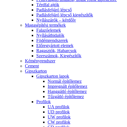
Térdfal ajtók
Padlásfeljáró lépcső
Padlásfeljáró lépcső kiegészítők
Nyílászárók – kérdőív
Magasépítési termékek
Falazóelemek
Nyílásáthidalók
Födémrendszerek
Előregyártott elemek
Ragasztók, Habarcsok
Szerszámok, Kiegészítők
Kéményrendszer
Cement
Gipszkarton
Gipszkarton lapok
Normál építőlemez
Impregnált építőlemez
Hanggátló építőlemez
Tűzgátló építőlemez
Profilok
UA profilok
UD profilok
UW profilok
CW profilok