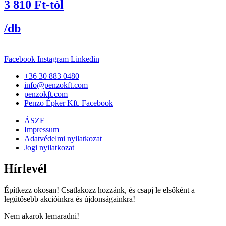
3 810
Ft
-tól
/db
Facebook
Instagram
Linkedin
+36 30 883 0480
info@penzokft.com
penzokft.com
Penzo Épker Kft. Facebook
ÁSZF
Impressum
Adatvédelmi nyilatkozat
Jogi nyilatkozat
Hírlevél
Építkezz okosan! Csatlakozz hozzánk, és csapj le elsőként a
legütősebb akcióinkra és újdonságainkra!
Nem akarok lemaradni!