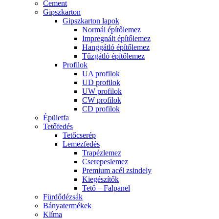
Cement
Gipszkarton
Gipszkarton lapok
Normál építőlemez
Impregnált építőlemez
Hanggátló építőlemez
Tűzgátló építőlemez
Profilok
UA profilok
UD profilok
UW profilok
CW profilok
CD profilok
Épületfa
Tetőfedés
Tetőcserép
Lemezfedés
Trapézlemez
Cserepeslemez
Premium acél zsindely
Kiegészítők
Tető – Falpanel
Fürdődézsák
Bányatermékek
Klíma