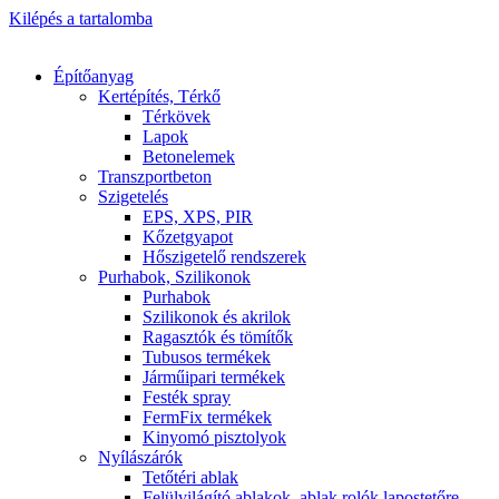
Kilépés a tartalomba
Építőanyag
Kertépítés, Térkő
Térkövek
Lapok
Betonelemek
Transzportbeton
Szigetelés
EPS, XPS, PIR
Kőzetgyapot
Hőszigetelő rendszerek
Purhabok, Szilikonok
Purhabok
Szilikonok és akrilok
Ragasztók és tömítők
Tubusos termékek
Járműipari termékek
Festék spray
FermFix termékek
Kinyomó pisztolyok
Nyílászárók
Tetőtéri ablak
Felülvilágító ablakok, ablak rolók lapostetőre