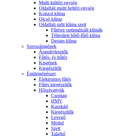
Multi kültéri egység
Oldalfali multi beltéri egység
Konzol klíma
Olcsó klíma
Oldalfali split klíma szett
Fűtésre optimalizált klímák
Téliesített hűtő-fűtő klíma
Design klíma
Szerszámgépek
Áramfejlesztők
Fűtés- és hűtés
Kisgépek
Kiegészítők
Épületgépészet
Elektromos fűtés
Fűtés kiegészítők
Hőszivattyúk
Csomag
HMV
Kaszkád
Kiegészítők
Levegő
Modul
Szett
Talajhő