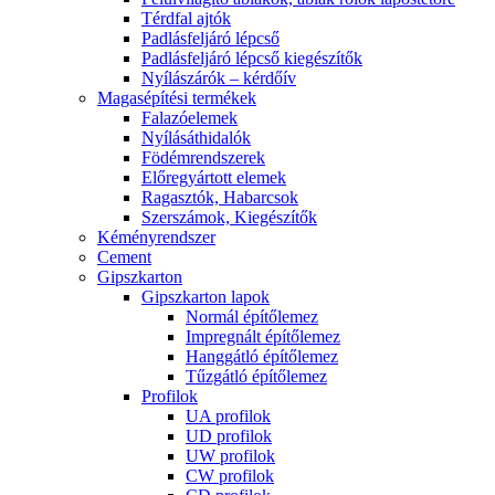
Térdfal ajtók
Padlásfeljáró lépcső
Padlásfeljáró lépcső kiegészítők
Nyílászárók – kérdőív
Magasépítési termékek
Falazóelemek
Nyílásáthidalók
Födémrendszerek
Előregyártott elemek
Ragasztók, Habarcsok
Szerszámok, Kiegészítők
Kéményrendszer
Cement
Gipszkarton
Gipszkarton lapok
Normál építőlemez
Impregnált építőlemez
Hanggátló építőlemez
Tűzgátló építőlemez
Profilok
UA profilok
UD profilok
UW profilok
CW profilok