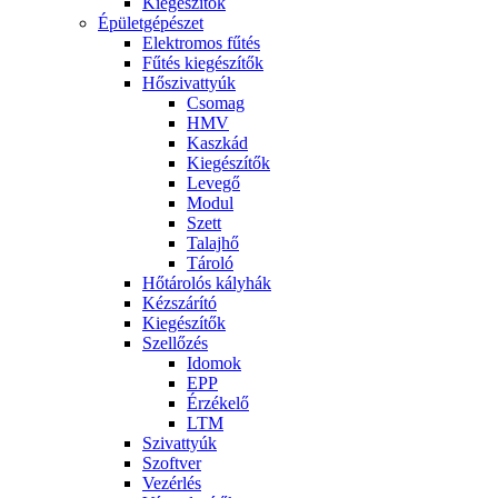
Kiegészítők
Épületgépészet
Elektromos fűtés
Fűtés kiegészítők
Hőszivattyúk
Csomag
HMV
Kaszkád
Kiegészítők
Levegő
Modul
Szett
Talajhő
Tároló
Hőtárolós kályhák
Kézszárító
Kiegészítők
Szellőzés
Idomok
EPP
Érzékelő
LTM
Szivattyúk
Szoftver
Vezérlés