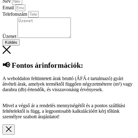
Név
Email
Telefonszám
Üzenet
Küldés
📢 Fontos árinformációk:
A weboldalon feltüntetett árak bruttó (ÁFÁ-t tartalmazó) gyári
átvételi árak, amelyek terméktől függően négyzetméterre (m²) vagy
darabra (db) értendők, és visszavonásig érvényesek.
Mivel a végső ár a rendelés mennyiségétől és a pontos szállítási
feltételektől is függ, a legpontosabb kalkulációért kérj tőlünk
személyre szabott árajánlatot!