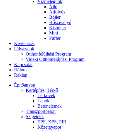
Vízmelegítők
Álló
Átfolyós
Bojler
Hőszivattyú
Kisbojler
Mini
Puffer
Kivitelezés
Pályázatok
Otthonfelújítási Program
Vidéki Otthonfelújítási Program
Kapcsolat
Rólunk
Raklap
Építőanyag
Kertépítés, Térkő
Térkövek
Lapok
Betonelemek
Transzportbeton
Szigetelés
EPS, XPS, PIR
Kőzetgyapot