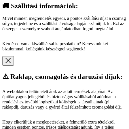
🚚 Szállítási információk:
Mivel minden megrendelés egyedi, a pontos szállítási díjat a csomag
súlya, terjedelme és a szállítási távolság alapján számítjuk ki. Ezt az
összeget a személyre szabott árajánlatodban fogod megtalálni.
Kérdésed van a kiszállítással kapcsolatban? Keress minket
bizalommal, kollégáink készséggel segítenek!
⚠️ Raklap, csomagolás és daruzási díjak:
A weboldalon feltüntetett árak az adott termékek alapárai. Az
építőanyagok jellegéből és biztonságos szállításából adódóan a
rendeléshez további logisztikai költségek is társulhatnak (pl.
raklapdíj, daruzás vagy a gyártó által felszámított csomagolási díj).
Hogy elkerüljük a meglepetéseket, a felmerülő extra tételekről
minden esetben pontos, írásos tájékoztatást adunk, így a teljes