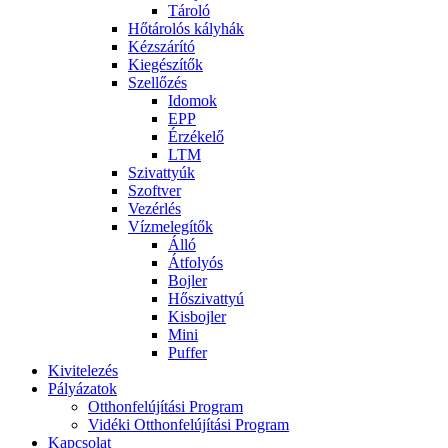
Tároló
Hőtárolós kályhák
Kézszárító
Kiegészítők
Szellőzés
Idomok
EPP
Érzékelő
LTM
Szivattyúk
Szoftver
Vezérlés
Vízmelegítők
Álló
Átfolyós
Bojler
Hőszivattyú
Kisbojler
Mini
Puffer
Kivitelezés
Pályázatok
Otthonfelújítási Program
Vidéki Otthonfelújítási Program
Kapcsolat