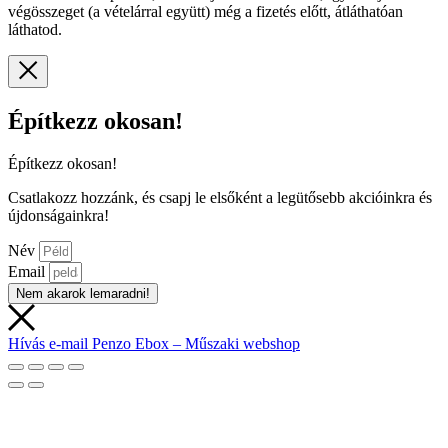
végösszeget (a vételárral együtt) még a fizetés előtt, átláthatóan
láthatod.
Építkezz okosan!
Építkezz okosan!
Csatlakozz hozzánk, és csapj le elsőként a legütősebb akcióinkra és
újdonságainkra!
Név
Email
Nem akarok lemaradni!
Hívás
e-mail
Penzo Ebox – Műszaki webshop