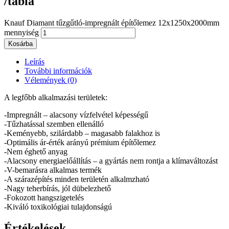
/tábla
Knauf Diamant tűzgűtló-impregnált építőlemez 12x1250x2000mm
mennyiség
Kosárba
Leírás
További információk
Vélemények (0)
A legfőbb alkalmazási területek:
-Impregnált – alacsony vízfelvétel képességű
-Tűzhatással szemben ellenálló
-Keményebb, szilárdabb – magasabb falakhoz is
-Optimális ár-érték arányú prémium építőlemez
-Nem éghető anyag
-Alacsony energiaelőállítás – a gyártás nem rontja a klímaváltozást
-V-bemarásra alkalmas termék
-A szárazépítés minden területén alkalmzható
-Nagy teherbírás, jól dübelezhető
-Fokozott hangszigetelés
-Kiváló toxikológiai tulajdonságú
Értékelések