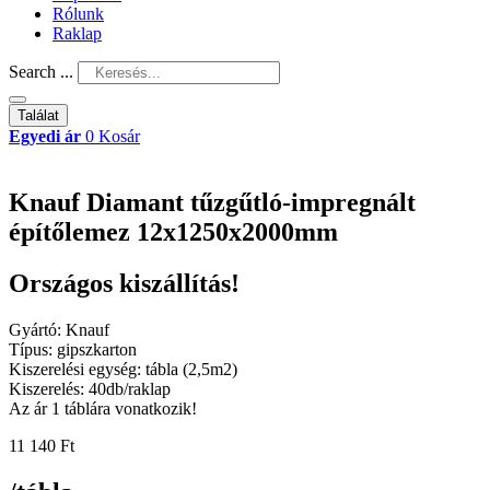
Rólunk
Raklap
Search ...
Találat
Egyedi ár
0
Kosár
Knauf Diamant tűzgűtló-impregnált
építőlemez 12x1250x2000mm
Országos kiszállítás!
Gyártó: Knauf
Típus: gipszkarton
Kiszerelési egység: tábla (2,5m2)
Kiszerelés: 40db/raklap
Az ár 1 táblára vonatkozik!
11 140
Ft