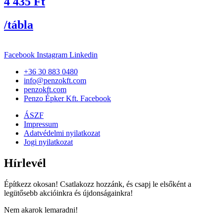
4 435
Ft
/tábla
Facebook
Instagram
Linkedin
+36 30 883 0480
info@penzokft.com
penzokft.com
Penzo Épker Kft. Facebook
ÁSZF
Impressum
Adatvédelmi nyilatkozat
Jogi nyilatkozat
Hírlevél
Építkezz okosan! Csatlakozz hozzánk, és csapj le elsőként a
legütősebb akcióinkra és újdonságainkra!
Nem akarok lemaradni!