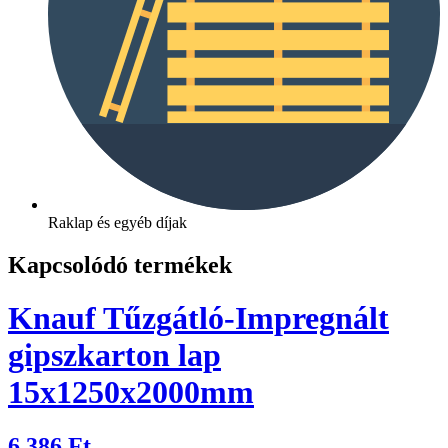
Raklap és egyéb díjak
Kapcsolódó termékek
Knauf Tűzgátló-Impregnált
gipszkarton lap
15x1250x2000mm
6 386
Ft