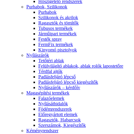
Hőszigetelő rendszerek
Purhabok, Szilikonok
Purhabok
Szilikonok és akrilok
Ragasztók és tömítők
Tubusos termékek
Járműipari termékek
Festék spray
FermFix termékek
Kinyomó pisztolyok
Nyílászárók
Tetőtéri ablak
Felülvilágító ablakok, ablak rolók lapostetőre
Térdfal ajtók
Padlásfeljáró lépcső
Padlásfeljáró lépcső kiegészítők
Nyílászárók – kérdőív
Magasépítési termékek
Falazóelemek
Nyílásáthidalók
Födémrendszerek
Előregyártott elemek
Ragasztók, Habarcsok
Szerszámok, Kiegészítők
Kéményrendszer