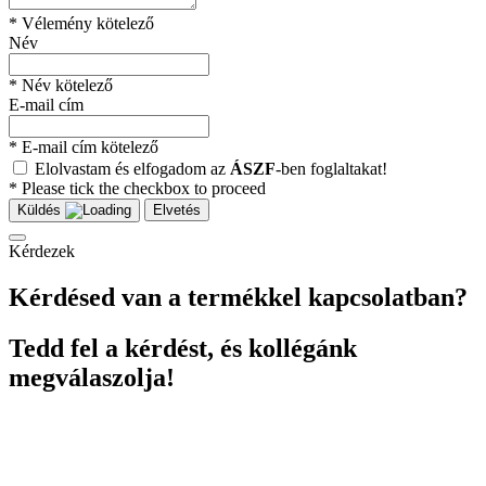
* Vélemény kötelező
Név
* Név kötelező
E-mail cím
* E-mail cím kötelező
Elolvastam és elfogadom az
ÁSZF
-ben foglaltakat!
* Please tick the checkbox to proceed
Küldés
Elvetés
Kérdezek
Kérdésed van a termékkel kapcsolatban?
Tedd fel a kérdést, és kollégánk
megválaszolja!