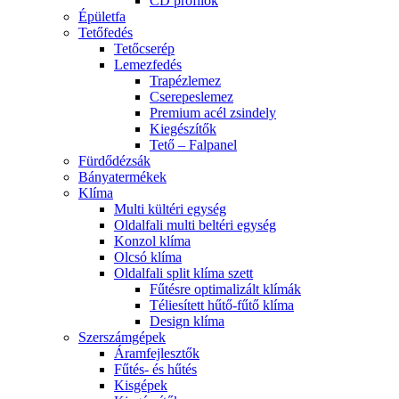
CD profilok
Épületfa
Tetőfedés
Tetőcserép
Lemezfedés
Trapézlemez
Cserepeslemez
Premium acél zsindely
Kiegészítők
Tető – Falpanel
Fürdődézsák
Bányatermékek
Klíma
Multi kültéri egység
Oldalfali multi beltéri egység
Konzol klíma
Olcsó klíma
Oldalfali split klíma szett
Fűtésre optimalizált klímák
Téliesített hűtő-fűtő klíma
Design klíma
Szerszámgépek
Áramfejlesztők
Fűtés- és hűtés
Kisgépek