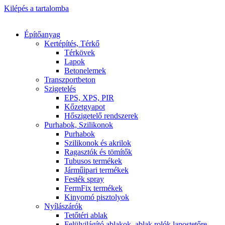
Kilépés a tartalomba
Építőanyag
Kertépítés, Térkő
Térkövek
Lapok
Betonelemek
Transzportbeton
Szigetelés
EPS, XPS, PIR
Kőzetgyapot
Hőszigetelő rendszerek
Purhabok, Szilikonok
Purhabok
Szilikonok és akrilok
Ragasztók és tömítők
Tubusos termékek
Járműipari termékek
Festék spray
FermFix termékek
Kinyomó pisztolyok
Nyílászárók
Tetőtéri ablak
Felülvilágító ablakok, ablak rolók lapostetőre