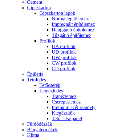
Cement
Gipszkarton
Gipszkarton lapok
Normál építőlemez
Impregnált építőlemez
Hanggátló építőlemez
Tűzgátló építőlemez
Profilok
UA profilok
UD profilok
UW profilok
CW profilok
CD profilok
Épületfa
Tetőfedés
Tetőcserép
Lemezfedés
Trapézlemez
Cserepeslemez
Premium acél zsindely
Kiegészítők
Tető – Falpanel
Fürdődézsák
Bányatermékek
Klíma