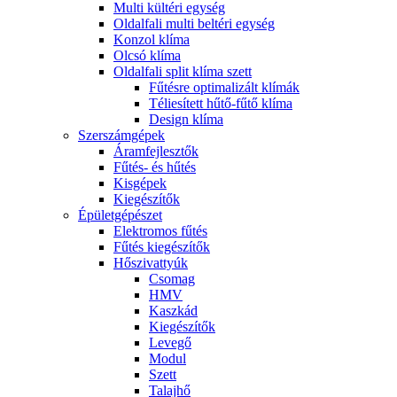
Multi kültéri egység
Oldalfali multi beltéri egység
Konzol klíma
Olcsó klíma
Oldalfali split klíma szett
Fűtésre optimalizált klímák
Téliesített hűtő-fűtő klíma
Design klíma
Szerszámgépek
Áramfejlesztők
Fűtés- és hűtés
Kisgépek
Kiegészítők
Épületgépészet
Elektromos fűtés
Fűtés kiegészítők
Hőszivattyúk
Csomag
HMV
Kaszkád
Kiegészítők
Levegő
Modul
Szett
Talajhő