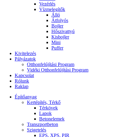
Vezérlés
Vízmelegítők
Álló
Átfolyós
Bojler
Hőszivattyú
Kisbojler
Mini
Puffer
Kivitelezés
Pályázatok
Otthonfelújítási Program
Vidéki Otthonfelújítási Program
Kapcsolat
Rólunk
Raklap
Építőanyag
Kertépítés, Térkő
Térkövek
Lapok
Betonelemek
Transzportbeton
Szigetelés
EPS, XPS, PIR