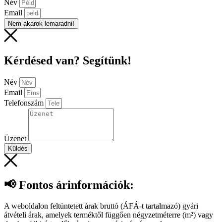
Név
Email
Nem akarok lemaradni!
Kérdésed van? Segítünk!
Név
Email
Telefonszám
Üzenet
Küldés
📢 Fontos árinformációk:
A weboldalon feltüntetett árak bruttó (ÁFÁ-t tartalmazó) gyári
átvételi árak, amelyek terméktől függően négyzetméterre (m²) vagy