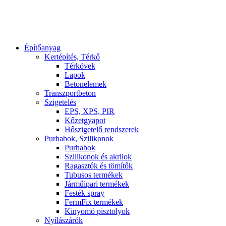
Építőanyag
Kertépítés, Térkő
Térkövek
Lapok
Betonelemek
Transzportbeton
Szigetelés
EPS, XPS, PIR
Kőzetgyapot
Hőszigetelő rendszerek
Purhabok, Szilikonok
Purhabok
Szilikonok és akrilok
Ragasztók és tömítők
Tubusos termékek
Járműipari termékek
Festék spray
FermFix termékek
Kinyomó pisztolyok
Nyílászárók