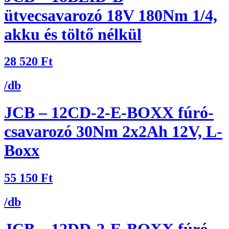
ütvecsavarozó 18V 180Nm 1/4,
akku és töltő nélkül
28 520
Ft
/db
JCB – 12CD-2-E-BOXX fúró-
csavarozó 30Nm 2x2Ah 12V, L-
Boxx
55 150
Ft
/db