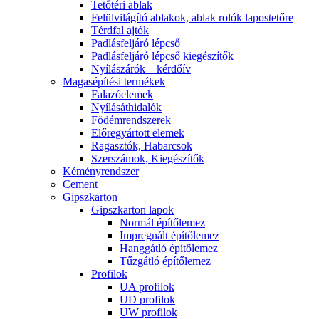
Tetőtéri ablak
Felülvilágító ablakok, ablak rolók lapostetőre
Térdfal ajtók
Padlásfeljáró lépcső
Padlásfeljáró lépcső kiegészítők
Nyílászárók – kérdőív
Magasépítési termékek
Falazóelemek
Nyílásáthidalók
Födémrendszerek
Előregyártott elemek
Ragasztók, Habarcsok
Szerszámok, Kiegészítők
Kéményrendszer
Cement
Gipszkarton
Gipszkarton lapok
Normál építőlemez
Impregnált építőlemez
Hanggátló építőlemez
Tűzgátló építőlemez
Profilok
UA profilok
UD profilok
UW profilok