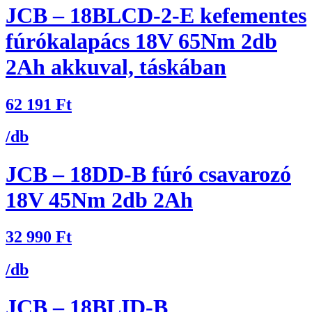
JCB – 18BLCD-2-E kefementes
fúrókalapács 18V 65Nm 2db
2Ah akkuval, táskában
62 191
Ft
/db
JCB – 18DD-B fúró csavarozó
18V 45Nm 2db 2Ah
32 990
Ft
/db
JCB – 18BLID-B