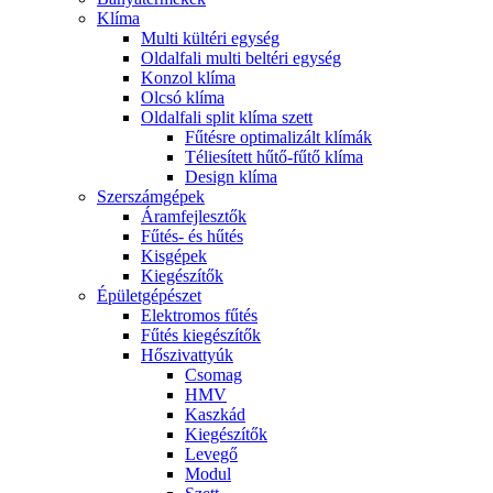
Klíma
Multi kültéri egység
Oldalfali multi beltéri egység
Konzol klíma
Olcsó klíma
Oldalfali split klíma szett
Fűtésre optimalizált klímák
Téliesített hűtő-fűtő klíma
Design klíma
Szerszámgépek
Áramfejlesztők
Fűtés- és hűtés
Kisgépek
Kiegészítők
Épületgépészet
Elektromos fűtés
Fűtés kiegészítők
Hőszivattyúk
Csomag
HMV
Kaszkád
Kiegészítők
Levegő
Modul