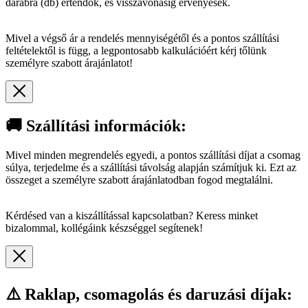
darabra (db) értendők, és visszavonásig érvényesek.
Mivel a végső ár a rendelés mennyiségétől és a pontos szállítási
feltételektől is függ, a legpontosabb kalkulációért kérj tőlünk
személyre szabott árajánlatot!
🚚 Szállítási információk:
Mivel minden megrendelés egyedi, a pontos szállítási díjat a csomag
súlya, terjedelme és a szállítási távolság alapján számítjuk ki. Ezt az
összeget a személyre szabott árajánlatodban fogod megtalálni.
Kérdésed van a kiszállítással kapcsolatban? Keress minket
bizalommal, kollégáink készséggel segítenek!
⚠️ Raklap, csomagolás és daruzási díjak: