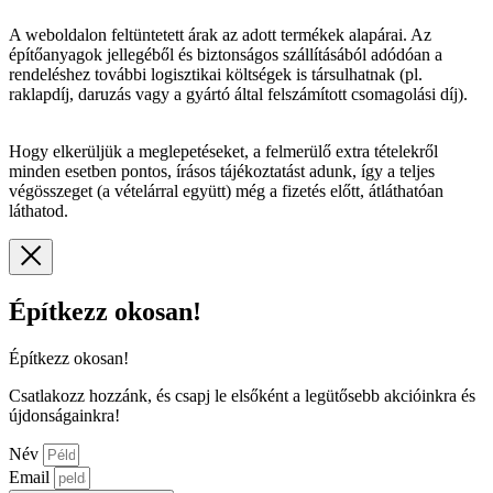
A weboldalon feltüntetett árak az adott termékek alapárai. Az
építőanyagok jellegéből és biztonságos szállításából adódóan a
rendeléshez további logisztikai költségek is társulhatnak (pl.
raklapdíj, daruzás vagy a gyártó által felszámított csomagolási díj).
Hogy elkerüljük a meglepetéseket, a felmerülő extra tételekről
minden esetben pontos, írásos tájékoztatást adunk, így a teljes
végösszeget (a vételárral együtt) még a fizetés előtt, átláthatóan
láthatod.
Építkezz okosan!
Építkezz okosan!
Csatlakozz hozzánk, és csapj le elsőként a legütősebb akcióinkra és
újdonságainkra!
Név
Email