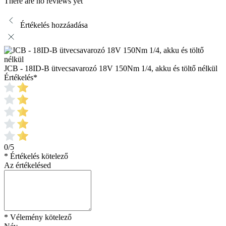
There are no reviews yet
Értékelés hozzáadása
JCB - 18ID-B ütvecsavarozó 18V 150Nm 1/4, akku és töltő nélkül
Értékelés
*
0/5
* Értékelés kötelező
Az értékelésed
* Vélemény kötelező