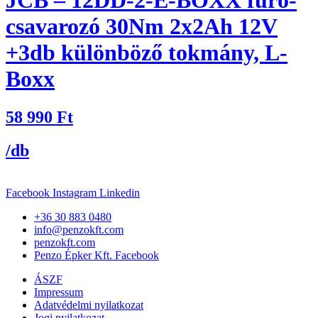
JCB – 12DD-2-E-BOXX fúró-
csavarozó 30Nm 2x2Ah 12V
+3db különböző tokmány, L-
Boxx
58 990
Ft
/db
Facebook
Instagram
Linkedin
+36 30 883 0480
info@penzokft.com
penzokft.com
Penzo Épker Kft. Facebook
ÁSZF
Impressum
Adatvédelmi nyilatkozat
Jogi nyilatkozat