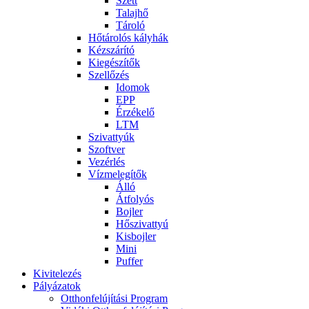
Szett
Talajhő
Tároló
Hőtárolós kályhák
Kézszárító
Kiegészítők
Szellőzés
Idomok
EPP
Érzékelő
LTM
Szivattyúk
Szoftver
Vezérlés
Vízmelegítők
Álló
Átfolyós
Bojler
Hőszivattyú
Kisbojler
Mini
Puffer
Kivitelezés
Pályázatok
Otthonfelújítási Program