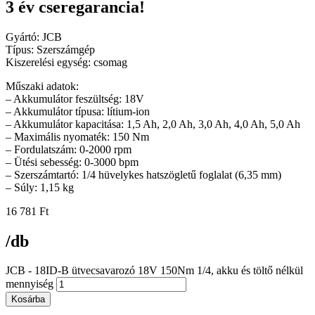
3 év cseregarancia!
Gyártó: JCB
Típus: Szerszámgép
Kiszerelési egység: csomag
Műszaki adatok:
– Akkumulátor feszültség: 18V
– Akkumulátor típusa: lítium-ion
– Akkumulátor kapacitása: 1,5 Ah, 2,0 Ah, 3,0 Ah, 4,0 Ah, 5,0 Ah
– Maximális nyomaték: 150 Nm
– Fordulatszám: 0-2000 rpm
– Ütési sebesség: 0-3000 bpm
– Szerszámtartó: 1/4 hüvelykes hatszögletű foglalat (6,35 mm)
– Súly: 1,15 kg
16 781
Ft
/db
JCB - 18ID-B ütvecsavarozó 18V 150Nm 1/4, akku és töltő nélkül
mennyiség
Kosárba