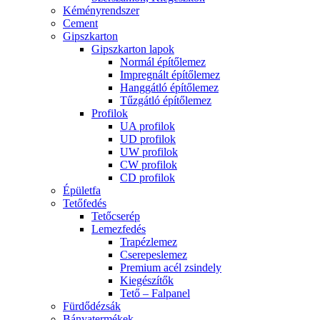
Kéményrendszer
Cement
Gipszkarton
Gipszkarton lapok
Normál építőlemez
Impregnált építőlemez
Hanggátló építőlemez
Tűzgátló építőlemez
Profilok
UA profilok
UD profilok
UW profilok
CW profilok
CD profilok
Épületfa
Tetőfedés
Tetőcserép
Lemezfedés
Trapézlemez
Cserepeslemez
Premium acél zsindely
Kiegészítők
Tető – Falpanel
Fürdődézsák
Bányatermékek