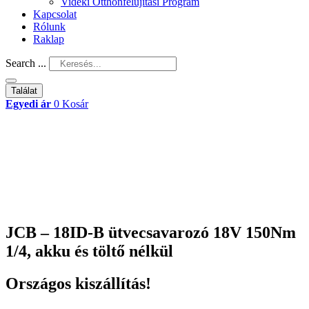
Vidéki Otthonfelújítási Program
Kapcsolat
Rólunk
Raklap
Search ...
Találat
Egyedi ár
0
Kosár
JCB – 18ID-B ütvecsavarozó 18V 150Nm
1/4, akku és töltő nélkül
Országos kiszállítás!