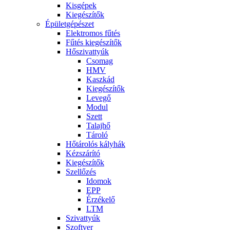
Kisgépek
Kiegészítők
Épületgépészet
Elektromos fűtés
Fűtés kiegészítők
Hőszivattyúk
Csomag
HMV
Kaszkád
Kiegészítők
Levegő
Modul
Szett
Talajhő
Tároló
Hőtárolós kályhák
Kézszárító
Kiegészítők
Szellőzés
Idomok
EPP
Érzékelő
LTM
Szivattyúk
Szoftver