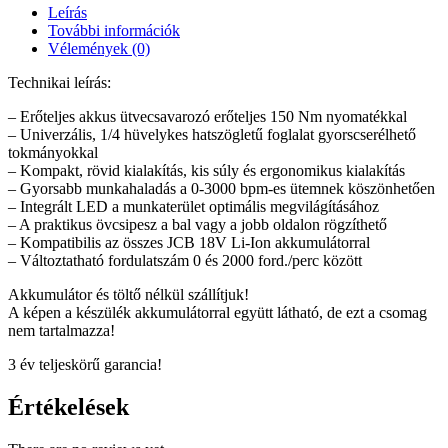
Leírás
További információk
Vélemények (0)
Technikai leírás:
– Erőteljes akkus ütvecsavarozó erőteljes 150 Nm nyomatékkal
– Univerzális, 1/4 hüvelykes hatszögletű foglalat gyorscserélhető
tokmányokkal
– Kompakt, rövid kialakítás, kis súly és ergonomikus kialakítás
– Gyorsabb munkahaladás a 0-3000 bpm-es ütemnek köszönhetően
– Integrált LED a munkaterület optimális megvilágításához
– A praktikus övcsipesz a bal vagy a jobb oldalon rögzíthető
– Kompatibilis az összes JCB 18V Li-Ion akkumulátorral
– Változtatható fordulatszám 0 és 2000 ford./perc között
Akkumulátor és töltő nélkül szállítjuk!
A képen a készülék akkumulátorral együtt látható, de ezt a csomag
nem tartalmazza!
3 év teljeskörű garancia!
Értékelések