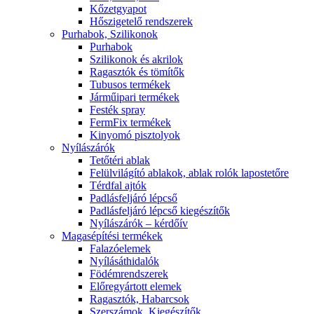
Kőzetgyapot
Hőszigetelő rendszerek
Purhabok, Szilikonok
Purhabok
Szilikonok és akrilok
Ragasztók és tömítők
Tubusos termékek
Járműipari termékek
Festék spray
FermFix termékek
Kinyomó pisztolyok
Nyílászárók
Tetőtéri ablak
Felülvilágító ablakok, ablak rolók lapostetőre
Térdfal ajtók
Padlásfeljáró lépcső
Padlásfeljáró lépcső kiegészítők
Nyílászárók – kérdőív
Magasépítési termékek
Falazóelemek
Nyílásáthidalók
Födémrendszerek
Előregyártott elemek
Ragasztók, Habarcsok
Szerszámok, Kiegészítők