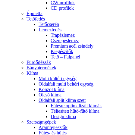
CW profilok
CD profilok
Épületfa
Tetőfedés
Tetőcserép
Lemezfedés
Trapézlemez
Cserepeslemez
Premium acél zsindely
Kiegészítők
Tető – Falpanel
Fürdődézsák
Bányatermékek
Klíma
Multi kültéri egység
Oldalfali multi beltéri egység
Konzol klíma
Olcsó klíma
Oldalfali split klíma szett
Fűtésre optimalizált klímák
Téliesített hűtő-fűtő klíma
Design klíma
Szerszámgépek
Áramfejlesztők
Fűtés- és hűtés