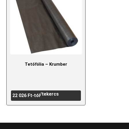
Tetőfólia – Krumber
/tekercs
22 026
Ft
-tól