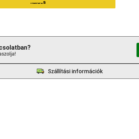
Küldés
csolatban?
aszolja!
Szállítási információk