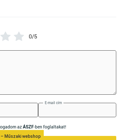
0/5
E-mail cím
lfogadom az
-ben foglaltakat!
ÁSZF
 – Műszaki webshop