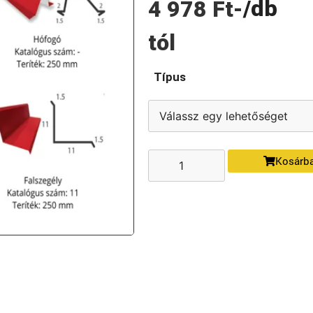
/db
4 978
Ft
-
tól
Típus
Kosárb