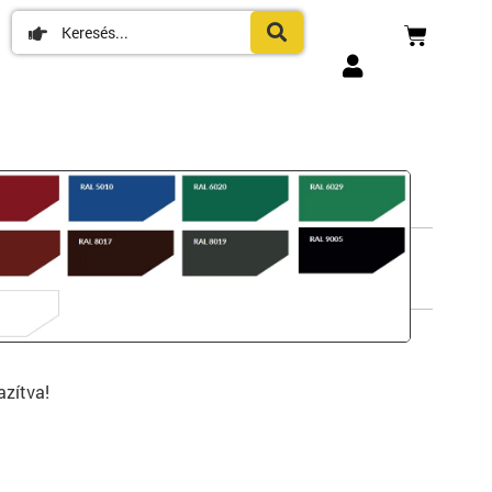
tt elemek
azítva!