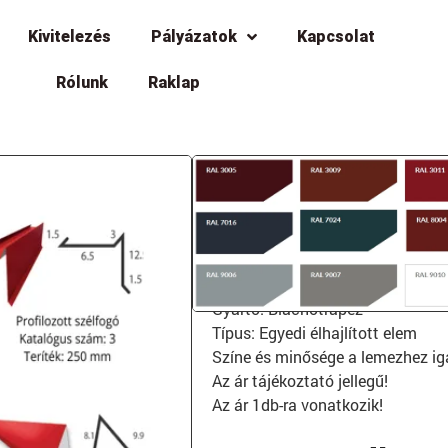
Kivitelezés
Pályázatok
Kapcsolat
Rólunk
Raklap
Egyedi élhajlíto
Országos kiszállítás!
Gyártó: Blachotrapez
Típus: Egyedi élhajlított elem
Színe és minősége a lemezhez ig
Az ár tájékoztató jellegű!
Az ár 1db-ra vonatkozik!