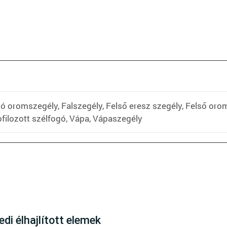
só oromszegély, Falszegély, Felső eresz szegély, Felső oro
ofilozott szélfogó, Vápa, Vápaszegély
here are no reviews yet
di élhajlított elemek