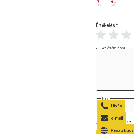
Értékelés
*
Az értékelésed
Név
Hívás
e-mail
Elolvastam és e
Penzo Ebox