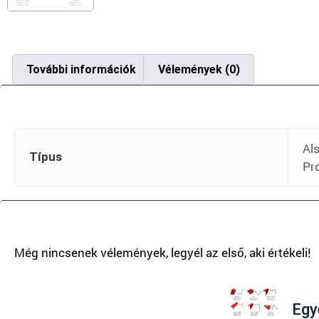
További információk
Vélemények (0)
Al
Típus
Pr
T
Egye