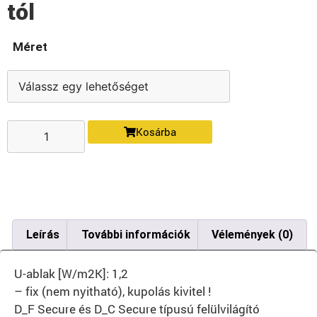
tól
Méret
Kosárba
Leírás
További információk
Vélemények (0)
U-ablak [W/m2K]: 1,2
– fix (nem nyitható), kupolás kivitel !
D_F Secure és D_C Secure típusú felülvilágító