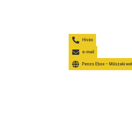
Hívás
e-mail
Penzo Ebox – Műszaki w