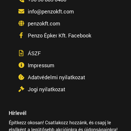
info@penzokft.com
penzokft.com
Penzo Épker Kft. Facebook
ÁSZF
Impressum
Adatvédelmi nyilatkozat
Jogi nyilatkozat
Hírlevél
Építkezz okosan! Csatlakozz hozzánk, és csapj le
elsőként a legütősebb akcióinkra és újdonságainkra!