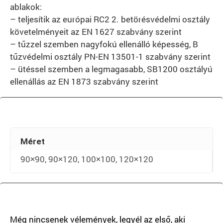
ablakok:
– teljesítik az európai RC2 2. betörésvédelmi osztály
követelményeit az EN 1627 szabvány szerint
– tűzzel szemben nagyfokú ellenálló képesség, B
tűzvédelmi osztály PN-EN 13501-1 szabvány szerint
– ütéssel szemben a legmagasabb, SB1200 osztályú
ellenállás az EN 1873 szabvány szerint
Méret
90×90, 90×120, 100×100, 120×120