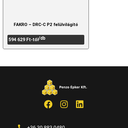
FAKRO – DRC-C P2 felülvilágító
/db
594 629
Ft
-tól
+36 30 883 0480