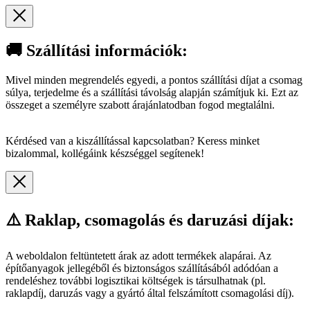
🚚 Szállítási információk:
Mivel minden megrendelés egyedi, a pontos szállítási díjat a csomag
súlya, terjedelme és a szállítási távolság alapján számítjuk ki. Ezt az
összeget a személyre szabott árajánlatodban fogod megtalálni.
Kérdésed van a kiszállítással kapcsolatban? Keress minket
bizalommal, kollégáink készséggel segítenek!
⚠️ Raklap, csomagolás és daruzási díjak:
A weboldalon feltüntetett árak az adott termékek alapárai. Az
építőanyagok jellegéből és biztonságos szállításából adódóan a
rendeléshez további logisztikai költségek is társulhatnak (pl.
raklapdíj, daruzás vagy a gyártó által felszámított csomagolási díj).