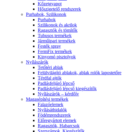
Kőzetgyapot
Hőszigetelő rendszerek
Purhabok, Szilikonok
Purhabok
Szilikonok és akrilok
Ragasztók és tömítők
Tubusos termékek
Járműipari termékek
Festék spray
FermFix termékek
Kinyomó pisztolyok
Nyílászárók
Tetőtéri ablak
Felülvilágító ablakok, ablak rolók lapostetőre
Térdfal ajtók
Padlásfeljáró lépcső
Padlásfeljáró lépcső kiegészítők
Nyílászárók – kérdőív
Magasépítési termékek
Falazóelemek
Nyílásáthidalók
Födémrendszerek
Előregyártott elemek
Ragasztók, Habarcsok
Szerszámok, Kiegészítők