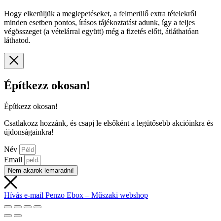
Hogy elkerüljük a meglepetéseket, a felmerülő extra tételekről
minden esetben pontos, írásos tájékoztatást adunk, így a teljes
végösszeget (a vételárral együtt) még a fizetés előtt, átláthatóan
láthatod.
Építkezz okosan!
Építkezz okosan!
Csatlakozz hozzánk, és csapj le elsőként a legütősebb akcióinkra és
újdonságainkra!
Név
Email
Nem akarok lemaradni!
Hívás
e-mail
Penzo Ebox – Műszaki webshop