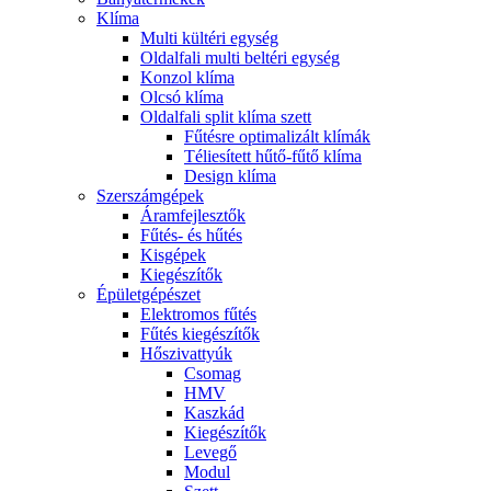
Klíma
Multi kültéri egység
Oldalfali multi beltéri egység
Konzol klíma
Olcsó klíma
Oldalfali split klíma szett
Fűtésre optimalizált klímák
Téliesített hűtő-fűtő klíma
Design klíma
Szerszámgépek
Áramfejlesztők
Fűtés- és hűtés
Kisgépek
Kiegészítők
Épületgépészet
Elektromos fűtés
Fűtés kiegészítők
Hőszivattyúk
Csomag
HMV
Kaszkád
Kiegészítők
Levegő
Modul