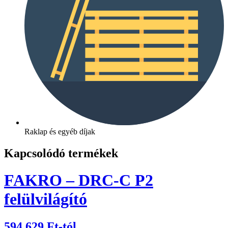
Raklap és egyéb díjak
Kapcsolódó termékek
FAKRO – DRC-C P2
felülvilágító
594 629
Ft
-tól