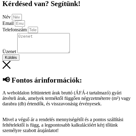
Kérdésed van? Segítünk!
Név
Email
Telefonszám
Üzenet
Küldés
📢 Fontos árinformációk:
A weboldalon feltüntetett árak bruttó (ÁFÁ-t tartalmazó) gyári
átvételi árak, amelyek terméktől függően négyzetméterre (m²) vagy
darabra (db) értendők, és visszavonásig érvényesek.
Mivel a végső ár a rendelés mennyiségétől és a pontos szállítási
feltételektől is függ, a legpontosabb kalkulációért kérj tőlünk
személyre szabott árajánlatot!