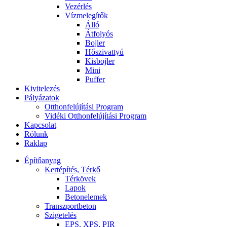
Vezérlés
Vízmelegítők
Álló
Átfolyós
Bojler
Hőszivattyú
Kisbojler
Mini
Puffer
Kivitelezés
Pályázatok
Otthonfelújítási Program
Vidéki Otthonfelújítási Program
Kapcsolat
Rólunk
Raklap
Építőanyag
Kertépítés, Térkő
Térkövek
Lapok
Betonelemek
Transzportbeton
Szigetelés
EPS, XPS, PIR