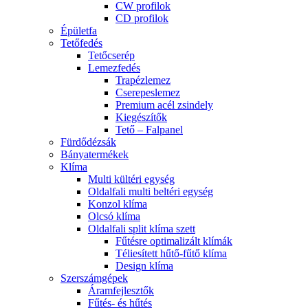
CW profilok
CD profilok
Épületfa
Tetőfedés
Tetőcserép
Lemezfedés
Trapézlemez
Cserepeslemez
Premium acél zsindely
Kiegészítők
Tető – Falpanel
Fürdődézsák
Bányatermékek
Klíma
Multi kültéri egység
Oldalfali multi beltéri egység
Konzol klíma
Olcsó klíma
Oldalfali split klíma szett
Fűtésre optimalizált klímák
Téliesített hűtő-fűtő klíma
Design klíma
Szerszámgépek
Áramfejlesztők
Fűtés- és hűtés