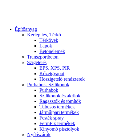
Építőanyag
Kertépítés, Térkő
Térkövek
Lapok
Betonelemek
Transzportbeton
Szigetelés
EPS, XPS, PIR
Kőzetgyapot
Hőszigetelő rendszerek
Purhabok, Szilikonok
Purhabok
Szilikonok és akrilok
Ragasztók és tömítők
Tubusos termékek
Járműipari termékek
Festék spray
FermFix termékek
Kinyomó pisztolyok
Nyílászárók