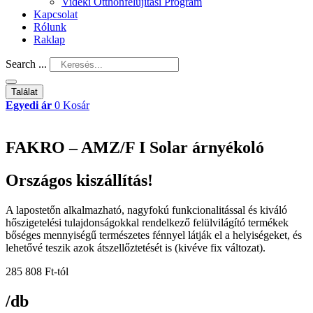
Vidéki Otthonfelújítási Program
Kapcsolat
Rólunk
Raklap
Search ...
Találat
Egyedi ár
0
Kosár
FAKRO – AMZ/F I Solar árnyékoló
Országos kiszállítás!
A lapostetőn alkalmazható, nagyfokú funkcionalitással és kiváló
hőszigetelési tulajdonságokkal rendelkező felülvilágító termékek
bőséges mennyiségű természetes fénnyel látják el a helyiségeket, és
lehetővé teszik azok átszellőztetését is (kivéve fix változat).
285 808
Ft
-tól
/db