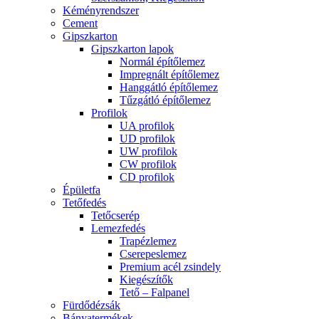
Kéményrendszer
Cement
Gipszkarton
Gipszkarton lapok
Normál építőlemez
Impregnált építőlemez
Hanggátló építőlemez
Tűzgátló építőlemez
Profilok
UA profilok
UD profilok
UW profilok
CW profilok
CD profilok
Épületfa
Tetőfedés
Tetőcserép
Lemezfedés
Trapézlemez
Cserepeslemez
Premium acél zsindely
Kiegészítők
Tető – Falpanel
Fürdődézsák
Bányatermékek