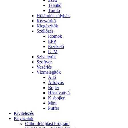
Szett
Talajhő
Tároló
Hőtárolós kályhák
Kézszárító
Kiegészítők
Szellőzés
Idomok
EPP
Érzékelő
LTM
Szivattyúk
Szoftver
Vezérlés
Vízmelegítők
Álló
Átfolyós
Bojler
Hőszivattyú
Kisbojler
Mini
Puffer
Kivitelezés
Pályázatok
Otthonfelújítási Program