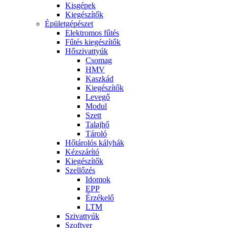
Kisgépek
Kiegészítők
Épületgépészet
Elektromos fűtés
Fűtés kiegészítők
Hőszivattyúk
Csomag
HMV
Kaszkád
Kiegészítők
Levegő
Modul
Szett
Talajhő
Tároló
Hőtárolós kályhák
Kézszárító
Kiegészítők
Szellőzés
Idomok
EPP
Érzékelő
LTM
Szivattyúk
Szoftver