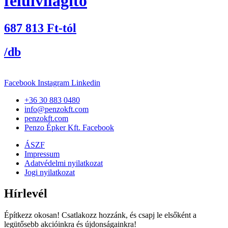
felülvilágító
687 813
Ft
-tól
/db
Facebook
Instagram
Linkedin
+36 30 883 0480
info@penzokft.com
penzokft.com
Penzo Épker Kft. Facebook
ÁSZF
Impressum
Adatvédelmi nyilatkozat
Jogi nyilatkozat
Hírlevél
Építkezz okosan! Csatlakozz hozzánk, és csapj le elsőként a
legütősebb akcióinkra és újdonságainkra!