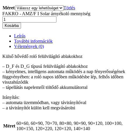
Méret
Törlés
FAKRO - AMZ/F I Solar árnyékoló mennyiség
Kosárba
Leírás
További információk
Vélemények (0)
Külső hővédő roló felülvilágító ablakokhoz
– D_F és D_G típusú felülvilágító ablakokhoz
– kényelmes, intelligens automata működés a nap fényerősségének
függvényében: a roló napos időben működésbe lép, felhős időben
visszahúzódik
– tápellátás napelemről töltődő akkumulátorral
Irányítás:
– automata üzemmódban, vagy távirányítóval
– a távirányítót külön kell megvásárolni
60×60, 60×90, 70×70, 80×80, 90×90, 90×120, 100×100,
Méret
100×150, 120×220, 120×120, 140×140