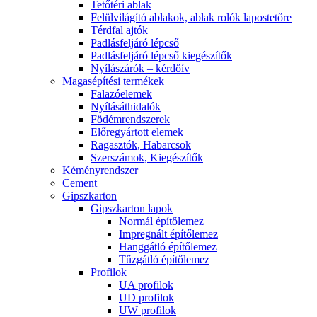
Tetőtéri ablak
Felülvilágító ablakok, ablak rolók lapostetőre
Térdfal ajtók
Padlásfeljáró lépcső
Padlásfeljáró lépcső kiegészítők
Nyílászárók – kérdőív
Magasépítési termékek
Falazóelemek
Nyílásáthidalók
Födémrendszerek
Előregyártott elemek
Ragasztók, Habarcsok
Szerszámok, Kiegészítők
Kéményrendszer
Cement
Gipszkarton
Gipszkarton lapok
Normál építőlemez
Impregnált építőlemez
Hanggátló építőlemez
Tűzgátló építőlemez
Profilok
UA profilok
UD profilok
UW profilok