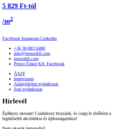
5 829
Ft
-tól
2
/m
Facebook
Instagram
Linkedin
+36 30 883 0480
info@penzokft.com
penzokft.com
Penzo Épker Kft. Facebook
ÁSZF
Impressum
Adatvédelmi nyilatkozat
Jogi nyilatkozat
Hírlevél
Építkezz okosan! Csatlakozz hozzánk, és csapj le elsőként a
legütősebb akcióinkra és újdonságainkra!
Nem akarok lemaradni!