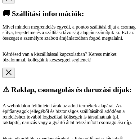
🚚 Szállítási információk:
Mivel minden megrendelés egyedi, a pontos szállítási díjat a csomag
súlya, terjedelme és a szállítási távolság alapján számítjuk ki. Ezt az
összeget a személyre szabott árajánlatodban fogod megtalálni.
Kérdésed van a kiszállítással kapcsolatban? Keress minket
bizalommal, kollégáink készséggel segítenek!
⚠️ Raklap, csomagolás és daruzási díjak:
A weboldalon feltüntetett árak az adott termékek alapárai. Az
építőanyagok jellegéből és biztonságos szállításából adódóan a
rendeléshez további logisztikai költségek is társulhatnak (pl.
raklapdíj, daruzás vagy a gyártó által felszámított csomagolási díj).
Hogy elkerüljük a meglepetéseket, a felmerülő extra tételekről