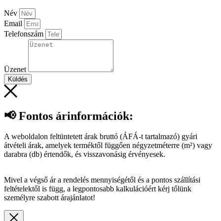
Név
Email
Telefonszám
Üzenet
Küldés
📢 Fontos árinformációk:
A weboldalon feltüntetett árak bruttó (ÁFÁ-t tartalmazó) gyári
átvételi árak, amelyek terméktől függően négyzetméterre (m²) vagy
darabra (db) értendők, és visszavonásig érvényesek.
Mivel a végső ár a rendelés mennyiségétől és a pontos szállítási
feltételektől is függ, a legpontosabb kalkulációért kérj tőlünk
személyre szabott árajánlatot!