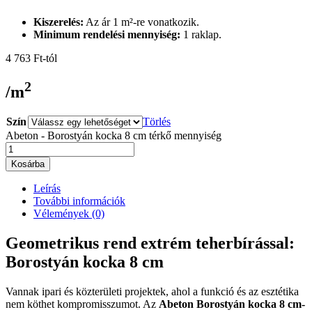
Kiszerelés:
Az ár 1 m²-re vonatkozik.
Minimum rendelési mennyiség:
1 raklap.
4 763
Ft
-tól
2
/m
Szín
Törlés
Abeton - Borostyán kocka 8 cm térkő mennyiség
Kosárba
Leírás
További információk
Vélemények (0)
Geometrikus rend extrém teherbírással:
Borostyán kocka 8 cm
Vannak ipari és közterületi projektek, ahol a funkció és az esztétika
nem köthet kompromisszumot. Az
Abeton Borostyán kocka 8 cm-