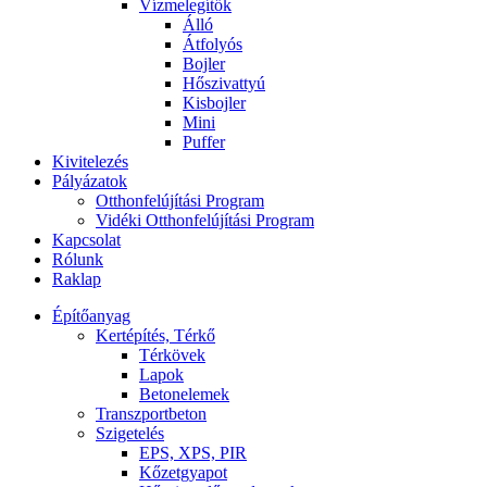
Vízmelegítők
Álló
Átfolyós
Bojler
Hőszivattyú
Kisbojler
Mini
Puffer
Kivitelezés
Pályázatok
Otthonfelújítási Program
Vidéki Otthonfelújítási Program
Kapcsolat
Rólunk
Raklap
Építőanyag
Kertépítés, Térkő
Térkövek
Lapok
Betonelemek
Transzportbeton
Szigetelés
EPS, XPS, PIR
Kőzetgyapot