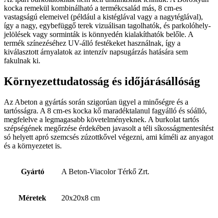
kocka remekül kombinálható a termékcsalád más, 8 cm-es
vastagságú elemeivel (például a kistéglával vagy a nagytéglával),
így a nagy, egybefüggő terek vizuálisan tagolhatók, és parkolóhely-
jelölések vagy sorminták is könnyedén kialakíthatók belőle. A
termék színezéséhez UV-álló festékeket használnak, így a
kiválasztott árnyalatok az intenzív napsugárzás hatására sem
fakulnak ki.
Környezettudatosság és időjárásállóság
Az Abeton a gyártás során szigorúan ügyel a minőségre és a
tartósságra. A 8 cm-es kocka kő maradéktalanul fagyálló és sóálló,
megfelelve a legmagasabb követelményeknek. A burkolat tartós
szépségének megőrzése érdekében javasolt a téli síkosságmentesítést
só helyett apró szemcsés zúzottkővel végezni, ami kíméli az anyagot
és a környezetet is.
Gyártó
A Beton-Viacolor Térkő Zrt.
Méretek
20x20x8 cm