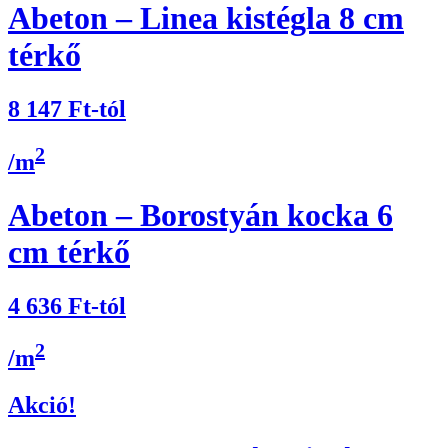
Abeton – Linea kistégla 8 cm
térkő
8 147
Ft
-tól
2
/m
Abeton – Borostyán kocka 6
cm térkő
4 636
Ft
-tól
2
/m
Akció!