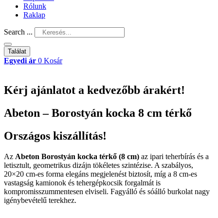
Rólunk
Raklap
Search ...
Találat
Egyedi ár
0
Kosár
Kérj ajánlatot a kedvezőbb árakért!
Abeton – Borostyán kocka 8 cm térkő
Országos kiszállítás!
Az
Abeton Borostyán kocka térkő (8 cm)
az ipari teherbírás és a
letisztult, geometrikus dizájn tökéletes szintézise. A szabályos,
20×20 cm-es forma elegáns megjelenést biztosít, míg a 8 cm-es
vastagság kamionok és tehergépkocsik forgalmát is
kompromisszummentesen elviseli. Fagyálló és sóálló burkolat nagy
igénybevételű terekhez.