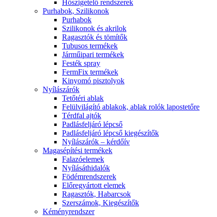
Hőszigetelő rendszerek
Purhabok, Szilikonok
Purhabok
Szilikonok és akrilok
Ragasztók és tömítők
Tubusos termékek
Járműipari termékek
Festék spray
FermFix termékek
Kinyomó pisztolyok
Nyílászárók
Tetőtéri ablak
Felülvilágító ablakok, ablak rolók lapostetőre
Térdfal ajtók
Padlásfeljáró lépcső
Padlásfeljáró lépcső kiegészítők
Nyílászárók – kérdőív
Magasépítési termékek
Falazóelemek
Nyílásáthidalók
Födémrendszerek
Előregyártott elemek
Ragasztók, Habarcsok
Szerszámok, Kiegészítők
Kéményrendszer