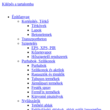
Kilépés a tartalomba
Építőanyag
Kertépítés, Térkő
Térkövek
Lapok
Betonelemek
Transzportbeton
Szigetelés
EPS, XPS, PIR
Kőzetgyapot
Hőszigetelő rendszerek
Purhabok, Szilikonok
Purhabok
Szilikonok és akrilok
Ragasztók és tömítők
Tubusos termékek
Járműipari termékek
Festék spray
FermFix termékek
Kinyomó pisztolyok
Nyílászárók
Tetőtéri ablak
Felülvilágító ablakok, ablak rolók lapostetőre