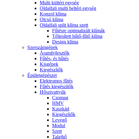
Multi kültéri egység
Oldalfali multi beltéri egység
Konzol klíma
Olcsó klíma
Oldalfali split klíma szett
Fűtésre optimalizált klímák
Téliesített hűtő-fűtő klíma
Design klíma
Szerszámgépek
Áramfejlesztők
Fűtés- és hűtés
Kisgépek
Kiegészítők
Épületgépészet
Elektromos fűtés
Fűtés kiegészítők
Hőszivattyúk
Csomag
HMV
Kaszkád
Kiegészítők
Levegő
Modul
Szett
Talajhő