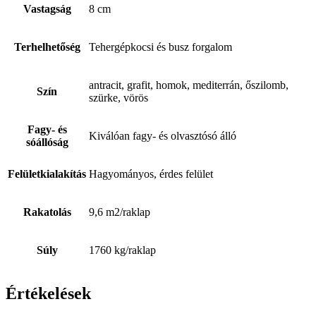
Vastagság
8 cm
Terhelhetőség
Tehergépkocsi és busz forgalom
antracit, grafit, homok, mediterrán, őszilomb,
Szín
szürke, vörös
Fagy- és
Kiválóan fagy- és olvasztósó álló
sóállóság
Felületkialakítás
Hagyományos, érdes felület
Rakatolás
9,6 m2/raklap
Súly
1760 kg/raklap
Értékelések