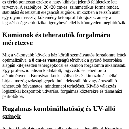
es térkő
pontosan ezekre a nagy kihívást jelentő felületekre lett
tervezve. A szabályos, 20×20 cm-es, szimmetrikus forma rendet,
stabilitást és letisztult eleganciát sugároz, miközben a felszín alatt
egy olyan masszív, kőkemény betonprofil dolgozik, amely a
legszélsőségesebb fizikai igénybevétellel is könnyedén megbirkózik.
Kamionok és teherautók forgalmára
méretezve
Míg a vékonyabb kövek a ház körüli személyautós forgalomra lettek
optimalizálva, a
8 cm-es vastagságú
térkövek a gyártó besorolása
alapján kifejezetten tehergépkocsi és kamion forgalomra alkalmasak.
Egy professzionálisan kialakított, fagyvédő és teherhordó
alépítményen a Borostyán kocka süllyedés és kimozdulás nélkül
bírja a mezőgazdasági gépek, hulladékszállítók vagy áruszállító
teherautók folyamatos, mindennapi terhelését. Kiváló választás
logisztikai központok udvarára, forgalmas közterekre és társasházi
parkolókba.
Rugalmas kombinálhatóság és UV-álló
színek
Az ipari burkolatoknak nem kell unalmasnak lenniük. A Borostyán