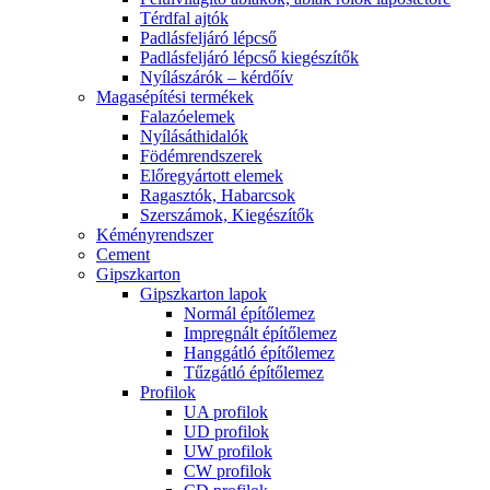
Térdfal ajtók
Padlásfeljáró lépcső
Padlásfeljáró lépcső kiegészítők
Nyílászárók – kérdőív
Magasépítési termékek
Falazóelemek
Nyílásáthidalók
Födémrendszerek
Előregyártott elemek
Ragasztók, Habarcsok
Szerszámok, Kiegészítők
Kéményrendszer
Cement
Gipszkarton
Gipszkarton lapok
Normál építőlemez
Impregnált építőlemez
Hanggátló építőlemez
Tűzgátló építőlemez
Profilok
UA profilok
UD profilok
UW profilok
CW profilok