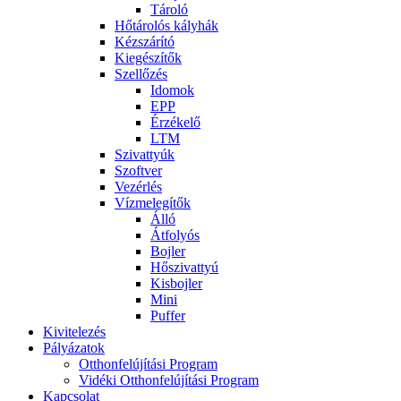
Tároló
Hőtárolós kályhák
Kézszárító
Kiegészítők
Szellőzés
Idomok
EPP
Érzékelő
LTM
Szivattyúk
Szoftver
Vezérlés
Vízmelegítők
Álló
Átfolyós
Bojler
Hőszivattyú
Kisbojler
Mini
Puffer
Kivitelezés
Pályázatok
Otthonfelújítási Program
Vidéki Otthonfelújítási Program
Kapcsolat