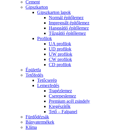
Cement
Gipszkarton
Gipszkarton lapok
Normál építőlemez
Impregnált építőlemez
Hanggátló építőlemez
Tűzgátló építőlemez
Profilok
UA profilok
UD profilok
UW profilok
CW profilok
CD profilok
Épületfa
Tetőfedés
Tetőcserép
Lemezfedés
Trapézlemez
Cserepeslemez
Premium acél zsindely
Kiegészítők
Tető – Falpanel
Fürdődézsák
Bányatermékek
Klíma