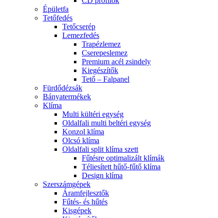
CD profilok
Épületfa
Tetőfedés
Tetőcserép
Lemezfedés
Trapézlemez
Cserepeslemez
Premium acél zsindely
Kiegészítők
Tető – Falpanel
Fürdődézsák
Bányatermékek
Klíma
Multi kültéri egység
Oldalfali multi beltéri egység
Konzol klíma
Olcsó klíma
Oldalfali split klíma szett
Fűtésre optimalizált klímák
Téliesített hűtő-fűtő klíma
Design klíma
Szerszámgépek
Áramfejlesztők
Fűtés- és hűtés
Kisgépek