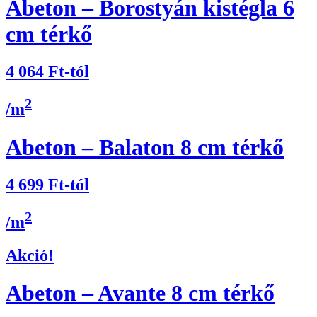
Abeton – Borostyán kistégla 6
cm térkő
4 064
Ft
-tól
2
/m
Abeton – Balaton 8 cm térkő
4 699
Ft
-tól
2
/m
Akció!
Abeton – Avante 8 cm térkő