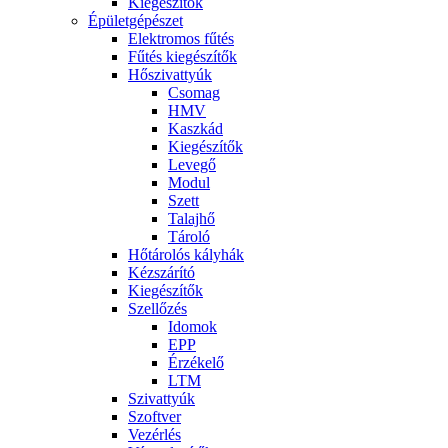
Kiegészítők
Épületgépészet
Elektromos fűtés
Fűtés kiegészítők
Hőszivattyúk
Csomag
HMV
Kaszkád
Kiegészítők
Levegő
Modul
Szett
Talajhő
Tároló
Hőtárolós kályhák
Kézszárító
Kiegészítők
Szellőzés
Idomok
EPP
Érzékelő
LTM
Szivattyúk
Szoftver
Vezérlés