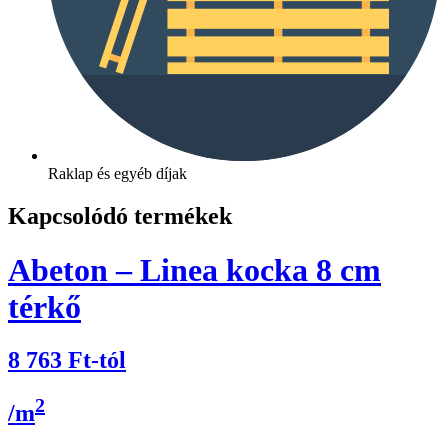
Raklap és egyéb díjak
Kapcsolódó termékek
Abeton – Linea kocka 8 cm
térkő
8 763
Ft
-tól
2
/m