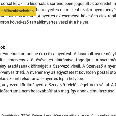
sorsol ki, akik a kisorsolás sorrendjében jogosultak az eredeti 
lttá a nyereményre, ha a nyertes nem jelentkezik a nyeremény
 – Műszaki webshop
olásból ki kell zárni. A nyertes az eseményt követően elektro
soron következő tartaléknyertes veszi át a helyét.
yok
 Facebookon online értesíti a nyertest. A kisorsolt nyereményt
eli elismervény kitöltésével és aláírásával fogadja el a nyere
mény átadásának költségét a Szervező viseli. A Szervező a ny
t érvényesítheti. A nyeremény az egyeztetést követően postai ú
s szerinti első tartaléknyertes lép a helyébe.
úgy ezen körülményért a Szervező felelősséget nem vállal. A
tel időtartama nem hosszabbítható meg, így annak elmulasztása
. (székhely: 7720 Pécsvárad, Kopasz-völgy utca 2.; cégjeg