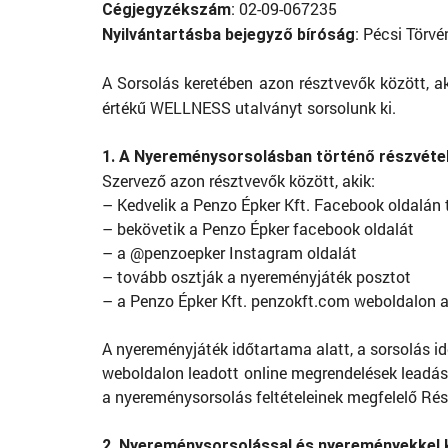
: 02-09-067235
Cégjegyzékszám
: Pécsi Törv
Nyilvántartásba bejegyző bíróság
A Sorsolás keretében azon résztvevők között, a
értékű WELLNESS utalványt sorsolunk ki.
1. A Nyereménysorsolásban történő részvétel 
Szervező azon résztvevők között, akik:
– Kedvelik a Penzo Épker Kft. Facebook oldal
– bekövetik a Penzo Épker facebook oldalát
– a @penzoepker Instagram oldalát
– tovább osztják a nyereményjáték posztot
– a Penzo Épker Kft. penzokft.com weboldalon a
A nyereményjáték időtartama alatt, a sorsolás i
weboldalon leadott online megrendelések leadása
a nyereménysorsolás feltételeinek megfelelő Rés
2. Nyereménysorsolással és nyereményekkel 