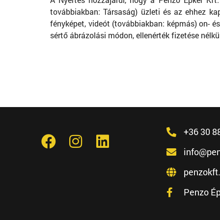
továbbiakban: Társaság) üzleti és az ehhez k
fényképet, videót (továbbiakban: képmás) on- és
sértő ábrázolási módon, ellenérték fizetése nélkü
+36 30 8
info@pen
penzokft
Penzo Ép