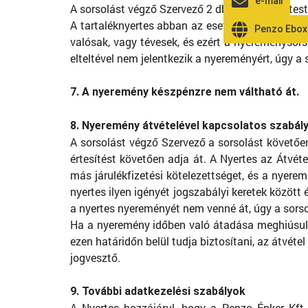
e-mail
A sorsolást végző Szervező 2 db tartaléknyertest 
A tartaléknyertes abban az esetben válik jogosu
Penzo Ebox
valósak, vagy tévesek, és ezért a nyereménysors
elteltével nem jelentkezik a nyereményért, úgy a 
7. A nyeremény készpénzre nem váltható át.
8. Nyeremény átvételével kapcsolatos szabál
A sorsolást végző Szervező a sorsolást követően
értesítést követően adja át. A Nyertes az Átvét
más járulékfizetési kötelezettséget, és a nyere
nyertes ilyen igényét jogszabályi keretek közöt
a nyertes nyereményét nem venné át, úgy a sorsolá
Ha a nyeremény időben való átadása meghiúsul, 
ezen határidőn belül tudja biztosítani, az átvé
jogvesztő.
9. További adatkezelési szabályok
A Nyertes hozzájárul, hogy a Penzo Épker Kft