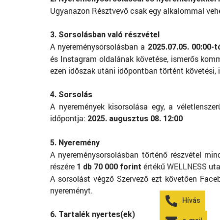
Ugyanazon Résztvevő csak egy alkalommal vehe
3. Sorsolásban való részvétel
A nyereménysorsolásban a
2025.07.05. 00:00-t
és Instagram oldalának követése, ismerős kommen
ezen időszak utáni időpontban történt követési,
4. Sorsolás
A nyeremények kisorsolása egy, a véletlensze
időpontja:
2025. augusztus 08. 12:00
5. Nyeremény
A nyereménysorsolásban történő részvétel mindh
részére
értékű WELLNESS uta
1 db 70 000 forint
A sorsolást végző Szervező ezt követően Faceb
nyereményt.
Hívás
6. Tartalék nyertes(ek)