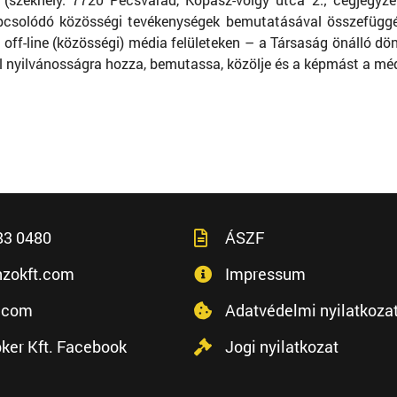
apcsolódó közösségi tevékenységek bemutatásával összefüggé
 off-line (közösségi) média felületeken – a Társaság önálló dö
l nyilvánosságra hozza, bemutassa, közölje és a képmást a média 
83 0480
ÁSZF
zokft.com
Impressum
.com
Adatvédelmi nyilatkoza
ker Kft. Facebook
Jogi nyilatkozat