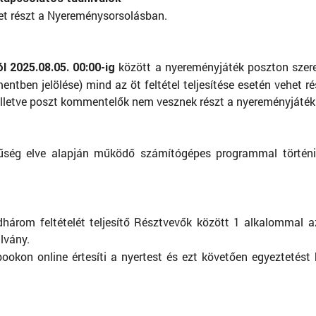
t részt a Nyereménysorsolásban.
között a nyereményjáték poszton szere
ól 2025.08.05. 00:00-ig
tben jelölése) mind az öt feltétel teljesítése esetén vehet 
 illetve poszt kommentelők nem vesznek részt a nyereményjáté
rűség elve alapján működő számítógépes programmal történik 
árom feltételét teljesítő Résztvevők között 1 alkalommal az
lvány.
ookon online értesíti a nyertest és ezt követően egyeztetést