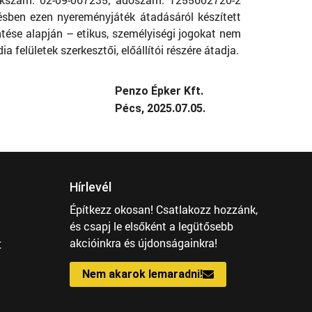
sben ezen nyereményjáték átadásáról készített
ntése alapján – etikus, személyiségi jogokat nem
felületek szerkesztői, előállítói részére átadja.
Penzo Épker Kft.
Pécs, 2025.07.05.
Hírlevél
Építkezz okosan! Csatlakozz hozzánk,
és csapj le elsőként a legütősebb
t
akcióinkra és újdonságainkra!
Nem akarok lemaradni!