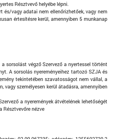
nyertes Résztvevő helyébe lépni.
ért és/vagy adatai nem ellenőrizhetőek, vagy nem
nikusan értesítésre kerül, amennyiben 5 munkanap
 a sorsolást végző Szervező a nyertessel történt
ményt. A sorsolás nyereményeihez tartozó SZJA és
eremény tekintetében szavatosságot nem vállal, a
ton, vagy személyesen kerül átadásra, amennyiben
 Szervező a nyeremények átvételének lehetőségét
 a Résztvevőre nézve
yzékszám: 02-09-067235; adószám: 1255602720-2