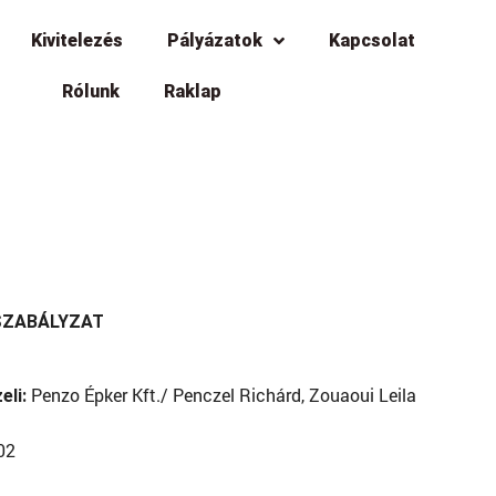
Kivitelezés
Pályázatok
Kapcsolat
Rólunk
Raklap
 SZABÁLYZAT
Penzo Épker Kft./ Penczel Richárd, Zouaoui Leila
eli:
02