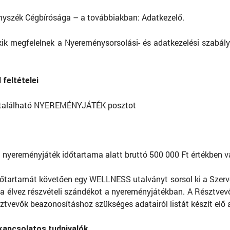
ényszék Cégbírósága – a továbbiakban: Adatkezelő.
kik megfelelnek a Nyereménysorsolási- és adatkezelési szabály
feltételei
án található NYEREMÉNYJÁTÉK posztot
 nyereményjáték időtartama alatt bruttó 500 000 Ft értékben v
dőtartamát követően egy WELLNESS utalványt sorsol ki a Szerv
 élvez részvételi szándékot a nyereményjátékban. A Résztvevő
ztvevők beazonosításhoz szükséges adatairól listát készít elő
kapcsolatos tudnivalók