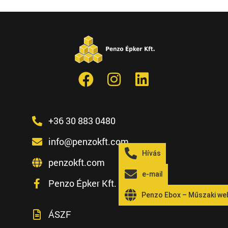
+36 30 883 0480
info@penzokft.com
Hívás
penzokft.com
e-mail
Penzo Épker Kft. Facebook
Penzo Ebox – Műszaki w
ÁSZF