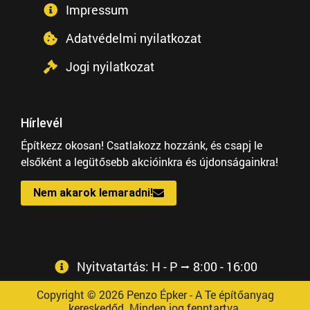
Impressum
Adatvédelmi nyilatkozat
Jogi nyilatkozat
Hírlevél
Építkezz okosan! Csatlakozz hozzánk, és csapj le
elsőként a legütősebb akcióinkra és újdonságainkra!
Nem akarok lemaradni!
Nyitvatartás: H - P ⭢ 8:00 - 16:00
Copyright © 2026 Penzo Épker - A Te építőanyag
kereskedőd. Minden jog fenntartva.